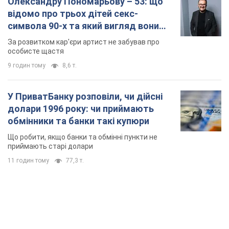
Олександру Пономарьову – 53: що
відомо про трьох дітей секс-
символа 90-х та який вигляд вони
мають
За розвитком кар'єри артист не забував про
особисте щастя
9 годин тому
8,6 т.
У ПриватБанку розповіли, чи дійсні
долари 1996 року: чи приймають
обмінники та банки такі купюри
Що робити, якщо банки та обмінні пункти не
приймають старі долари
11 годин тому
77,3 т.