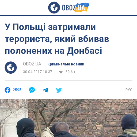
У Польщі затримали
терориста, який вбивав
полонених на Донбасі
OBOZ.UA
Кримінальні новини
30.04.2017 18:37
60,6 т.
2595
РУС