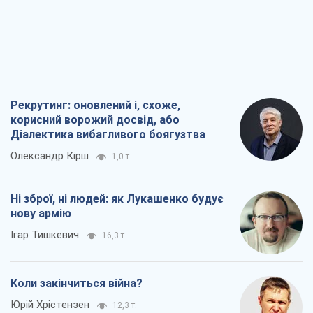
Рекрутинг: оновлений і, схоже,
корисний ворожий досвід, або
Діалектика вибагливого боягузтва
Олександр Кірш
1,0 т.
Ні зброї, ні людей: як Лукашенко будує
нову армію
Ігар Тишкевич
16,3 т.
Коли закінчиться війна?
Юрій Хрістензен
12,3 т.