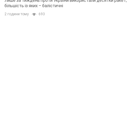
Лише за тиждень проти України використали десятки ракет,
більшість із яких – балістичні
2 години тому
693