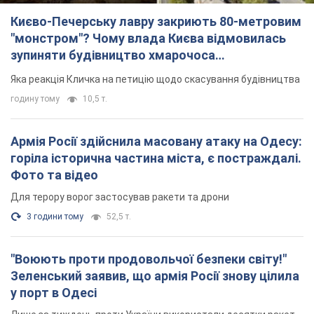
Києво-Печерську лавру закриють 80-метровим
"монстром"? Чому влада Києва відмовилась
зупиняти будівництво хмарочоса
"московського вірянина"
Яка реакція Кличка на петицію щодо скасування будівництва
годину тому
10,5 т.
Армія Росії здійснила масовану атаку на Одесу:
горіла історична частина міста, є постраждалі.
Фото та відео
Для терору ворог застосував ракети та дрони
3 години тому
52,5 т.
"Воюють проти продовольчої безпеки світу!"
Зеленський заявив, що армія Росії знову цілила
у порт в Одесі