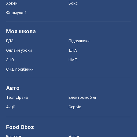
Хокей
Бокс
Формула-1
Моя школа
ГДЗ
Підручники
Онлайн уроки
ДПА
ЗНО
НМТ
СНД посібники
Авто
Тест Драйв
Електромобілі
Акції
Сервіс
Food Oboz
Рецепти
Напої