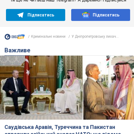
Підписатись
Підписатись
Кримінальні новини
У Дніпропетровську лихач...
Важливе
Саудівська Аравія, Туреччина та Пакистан