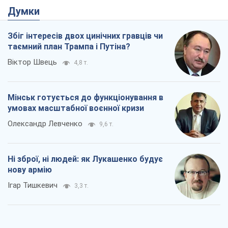
Думки
Збіг інтересів двох цинічних гравців чи
таємний план Трампа і Путіна?
Віктор Швець
4,8 т.
Мінськ готується до функціонування в
умовах масштабної воєнної кризи
Олександр Левченко
9,6 т.
Ні зброї, ні людей: як Лукашенко будує
нову армію
Ігар Тишкевич
3,3 т.