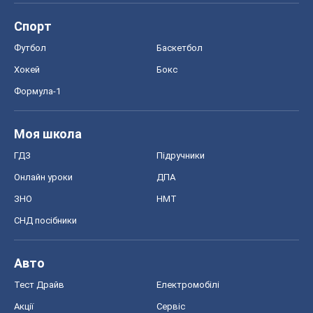
Спорт
Футбол
Баскетбол
Хокей
Бокс
Формула-1
Моя школа
ГДЗ
Підручники
Онлайн уроки
ДПА
ЗНО
НМТ
СНД посібники
Авто
Тест Драйв
Електромобілі
Акції
Сервіс