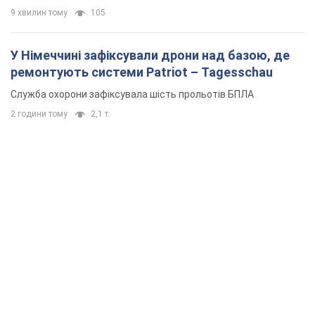
9 хвилин тому
105
У Німеччині зафіксували дрони над базою, де
ремонтують системи Patriot – Tagesschau
Служба охорони зафіксувала шість прольотів БПЛА
2 години тому
2,1 т.