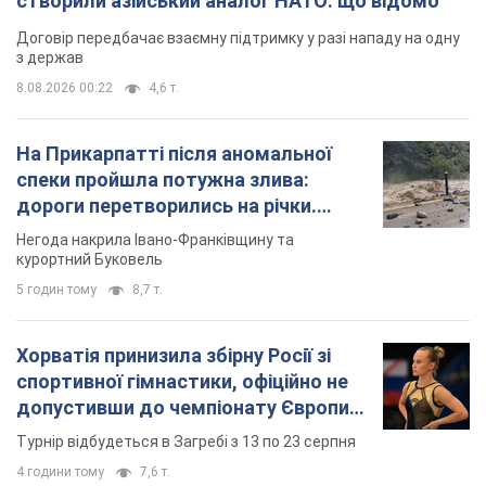
створили азійський аналог НАТО: що відомо
Договір передбачає взаємну підтримку у разі нападу на одну
з держав
8.08.2026 00:22
4,6 т.
На Прикарпатті після аномальної
спеки пройшла потужна злива:
дороги перетворились на річки.
Відео
Негода накрила Івано-Франківщину та
курортний Буковель
5 годин тому
8,7 т.
Хорватія принизила збірну Росії зі
спортивної гімнастики, офіційно не
допустивши до чемпіонату Європи
основних спортсменів
Турнір відбудеться в Загребі з 13 по 23 серпня
4 години тому
7,6 т.