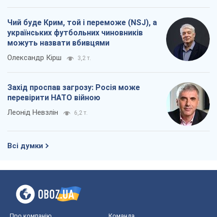
Чий буде Крим, той і переможе (NSJ), а
українських футбольних чиновників
можуть назвати вбивцями
Олександр Кірш
3,2 т.
Захід проспав загрозу: Росія може
перевірити НАТО війною
Леонід Невзлін
6,2 т.
Всі думки
Про компанію
Команда