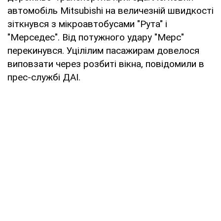
автомобіль Mitsubishi на величезній швидкості
зіткнувся з мікроавтобусами "Рута" і
"Мерседес". Від потужного удару "Мерс"
перекинувся. Уцілілим пасажирам довелося
виповзати через розбиті вікна, повідомили в
прес-службі ДАІ.