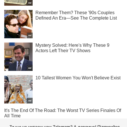
Ти ще не читаєш наш Telegram? А даремно! Підписуйся