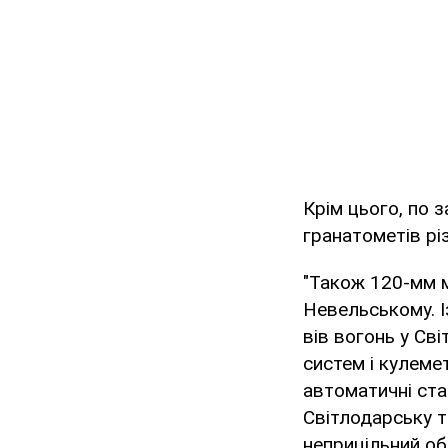
Крім цього, по з
гранатометів різ
"Також 120-мм м
Невельському. І
вів вогонь у Св
систем і кулеме
автоматичні ста
Світлодарську т
неприцільний обс