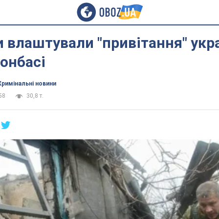
 влаштували "привітання" укр
Донбасі
Кримінальні новини
58
30,8 т.