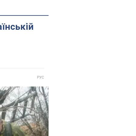
аїнській
РУС