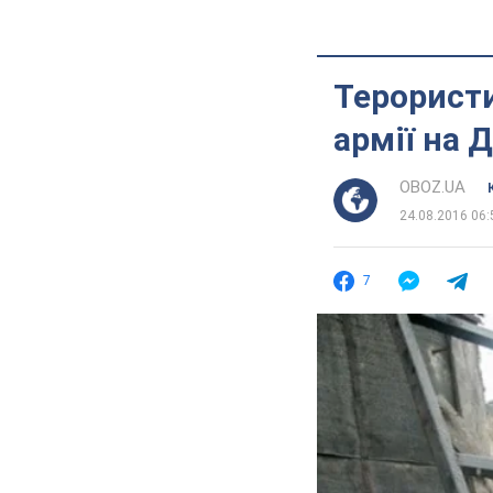
Терористи
армії на 
OBOZ.UA
24.08.2016 06:
7