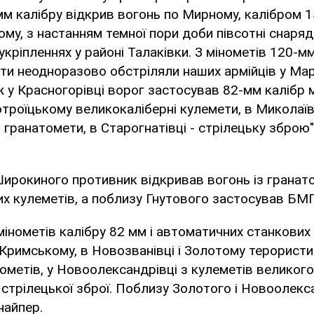
м калібру відкрив вогонь по Мирному, калібром 
ному, з настанням темної пори доби півсотні снаряд
укріпленнях у районі Талаківки. З мінометів 120-м
нти неодноразово обстріляли наших армійців у Мар'
 у Красногорівці ворог застосував 82-мм калібр м
отроїцькому великокаліберні кулемети, в Миколаїв
гранатомети, в Старогнатівці - стрілецьку зброю",
ирокиного противник відкривав вогонь із гранато
х кулеметів, а поблизу Гнутового застосував БМ
мінометів калібру 82 мм і автоматичних станкових
 Кримському, в Новозванівці і Золотому терорист
тометів, у Новоолександрівці з кулеметів великого 
і стрілецької зброї. Поблизу Золотого і Новоолекс
найпер.