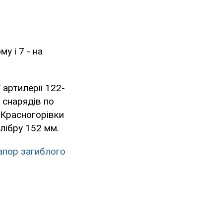
у і 7 - на
артилерії 122-
 снарядів по
д Красногорівки
лібру 152 мм.
апор загиблого