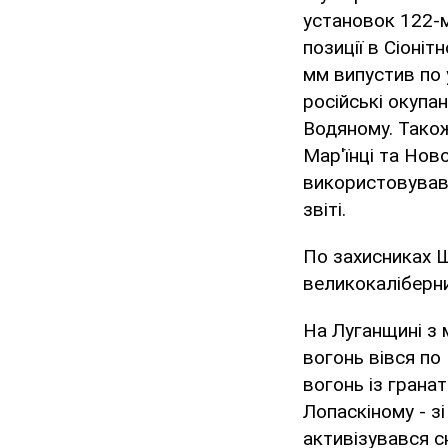
установок 122-м
позиції в Сіоніт
мм випустив по 
російські окупа
Водяному. Також
Мар'їнці та Нов
використовував 
звіті.
По захисниках Ш
великокаліберни
На Луганщині з 
вогонь вівся по
вогонь із грана
Лопаскіному - з
активізувався с