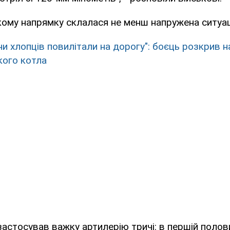
ому напрямку склалася не менш напружена ситуац
ни хлопців повилітали на дорогу": боєць розкрив 
кого котла
застосував важку артилерію тричі: в першій полов