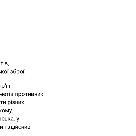
тів,
кої зброї.
'ї і
еметів противник
ти різних
кому,
ська, у
 і здійснив