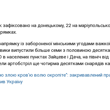
к зафіксовано на донецькому, 22 на маріупольськом
прямках.
апрямку із забороненої мінськими угодами важкої 
вики випустили більше семи з половиною десятка
 в населених пунктах Зайцеве і Дача, на північ ві
ли артобстріл ще чотирма десятками снарядів ка
ю злою кров'ю волю окропіте": закривавлений пр
ив Україну