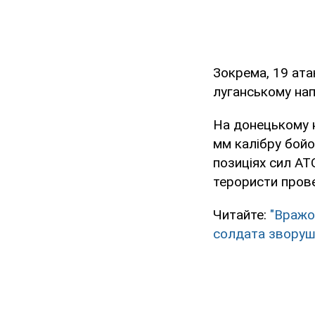
Зокрема, 19 ата
луганському на
На донецькому н
мм калібру бойо
позиціях сил АТО
терористи прове
Читайте:
"Вражо
солдата зворуш