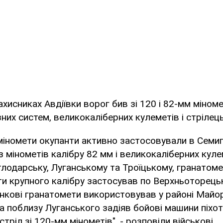
ахисниках Авдіївки ворог бив зі 120 і 82-мм міноме
них систем, великокаліберних кулеметів і стрілець
іномети окупанти активно застосовували в Семигір
з мінометів калібру 82 мм і великокаліберних кул
ітлодарську, Луганському та Троїцькому, гранатоме
ти крупного калібру застосував по Верхньоторець
нкові гранатомети використовував у районі Майор
а поблизу Луганського задіяв бойові машини піхоти
тріл зі 120-мм мінометів", - розповіли військові.