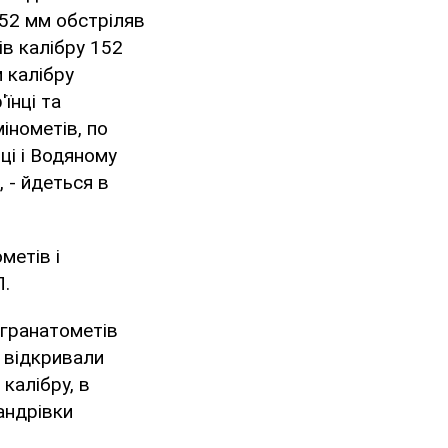
152 мм обстріляв
ів калібру 152
м калібру
їнці та
інометів, по
ці і Водяному
 - йдеться в
метів і
П.
 гранатометів
и відкривали
калібру, в
андрівки