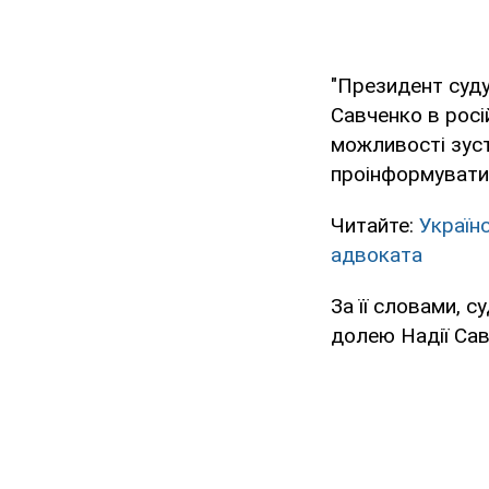
"Президент суду
Савченко в росій
можливості зуст
проінформувати 
Читайте:
Україн
адвоката
За її словами, с
долею Надії Сав