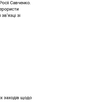
осії Савченко.
терористи
 зв'язці зі
х заходів щодо