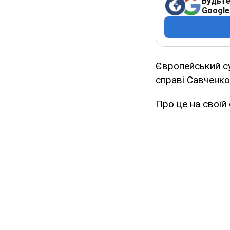
Будьте
Google
Європейський су
справі Савченко
Про це на своїй