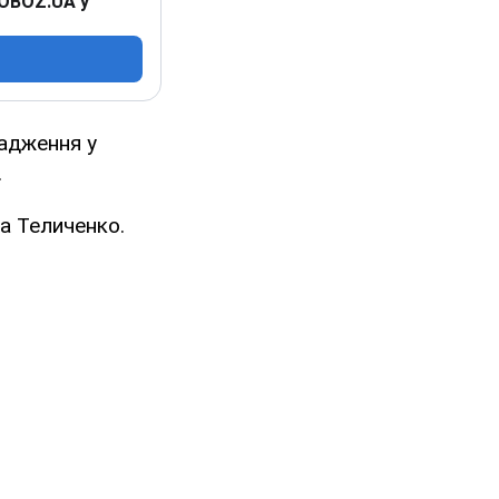
 OBOZ.UA у
вадження у
.
а Теличенко.