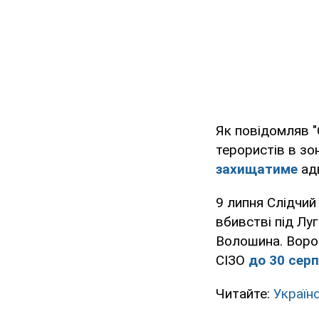
Як повідомляв "
терористів в зо
захищатиме
адв
9 липня Слідчий
вбивстві під Лу
Волошина. Воро
СІЗО
до 30 сер
Читайте:
Україн