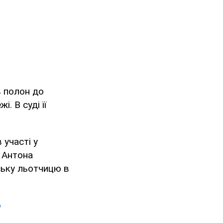
в полон до
. В суді її
 участі у
і Антона
ську льотчицю в
о