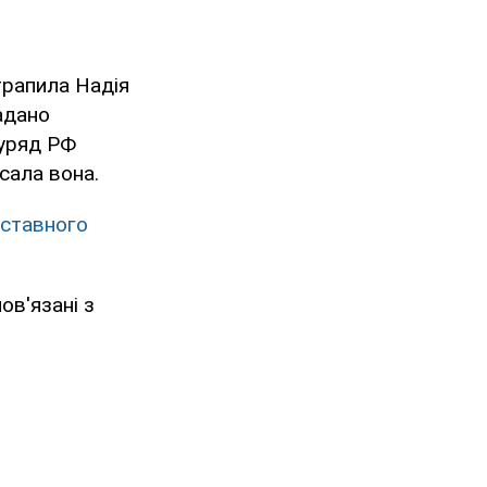
трапила Надія
надано
 уряд РФ
сала вона.
дставного
ов'язані з