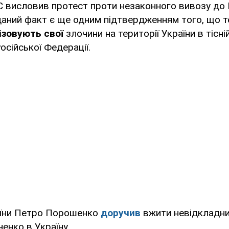
 висловив протест проти незаконного вивозу до Р
даний факт є ще одним підтвердженням того, що 
ізовують свої
злочини на території України в тісній
сійської Федерації.
аїни Петро Порошенко
доручив
вжити невідкладни
енко в Україну.