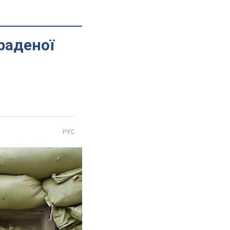
раденої
РУС