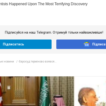
Підписуйся на наш Telegram. Отримуй тільки найважливіше!
Підписатись
Підписа
ьні новини
Євросуд терміново взявся...