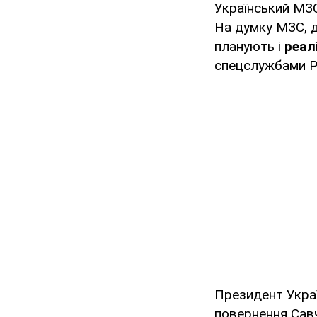
Український МЗС
На думку МЗС, 
планують і
реал
спецслужбами Ро
Президент Укр
повернення Савч