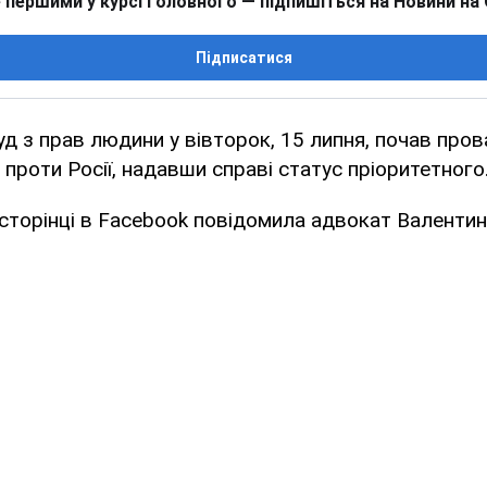
 першими у курсі головного — підпишіться на Новини на
Підписатися
д з прав людини у вівторок, 15 липня, почав про
 проти Росії, надавши справі статус пріоритетного
 сторінці в Facebook повідомила адвокат Валентин