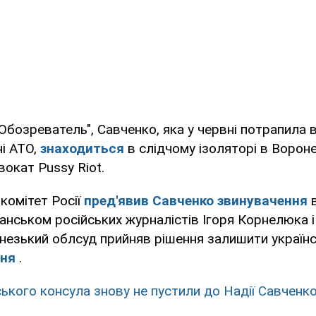
Обозреватель", Савченко, яка у червні потрапила 
ні АТО,
знаходиться
в слідчому ізоляторі в Воронежі
окат Pussy Riot.
 комітет Росії
пред'явив Савченко звинувачення
в
ганськом російських журналістів Ігоря Корнелюка 
незький облсуд прийняв рішення залишити україн
пня
.
ського консула знову не пустили до Надії Савченк