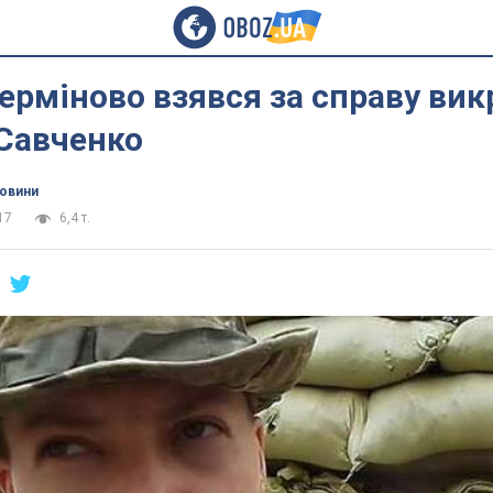
ерміново взявся за справу вик
 Савченко
новини
17
6,4 т.