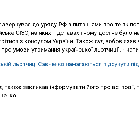
 звернувся до уряду РФ з питаннями про те як по
ське СІЗО, на яких підставах і чому досі не було 
рітися з консулом України. Також суд зобов'язав
про умови утримання української льотчиці", - напи
ській льотчиці Савченко намагаються підсунути пі
уд також закликав інформувати його про всі події, п
ченко.