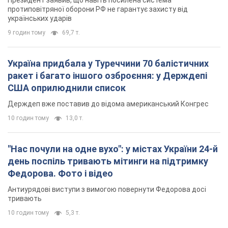
Президент заявив, що навіть посилена система
протиповітряної оборони РФ не гарантує захисту від
українських ударів
9 годин тому
69,7 т.
Україна придбала у Туреччини 70 балістичних
ракет і багато іншого озброєння: у Держдепі
США оприлюднили список
Держдеп вже поставив до відома американський Конгрес
10 годин тому
13,0 т.
"Нас почули на одне вухо": у містах України 24-й
день поспіль тривають мітинги на підтримку
Федорова. Фото і відео
Антиурядові виступи з вимогою повернути Федорова досі
тривають
10 годин тому
5,3 т.