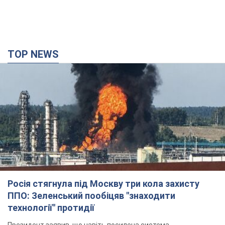
TOP NEWS
Росія стягнула під Москву три кола захисту
ППО: Зеленський пообіцяв "знаходити
технології" протидії