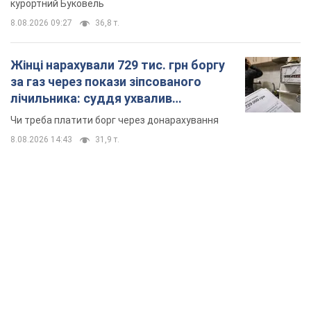
курортний Буковель
8.08.2026 09:27
36,8 т.
Жінці нарахували 729 тис. грн боргу
за газ через покази зіпсованого
лічильника: суддя ухвалив
неочікуване рішення
Чи треба платити борг через донарахування
8.08.2026 14:43
31,9 т.