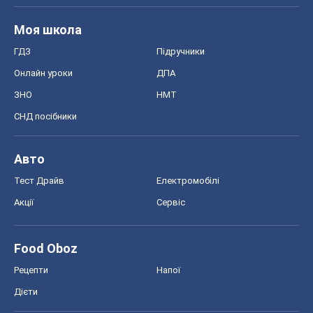
Моя школа
ГДЗ
Підручники
Онлайн уроки
ДПА
ЗНО
НМТ
СНД посібники
Авто
Тест Драйв
Електромобілі
Акції
Сервіс
Food Oboz
Рецепти
Напої
Дієти