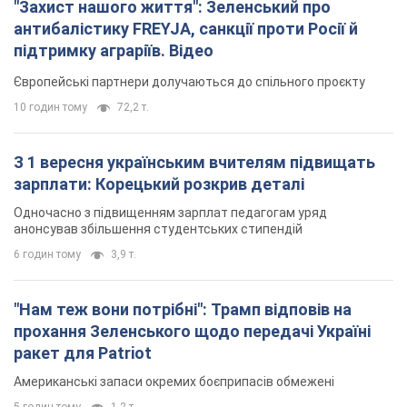
"Захист нашого життя": Зеленський про
антибалістику FREYJA, санкції проти Росії й
підтримку аграріїв. Відео
Європейські партнери долучаються до спільного проєкту
10 годин тому
72,2 т.
З 1 вересня українським вчителям підвищать
зарплати: Корецький розкрив деталі
Одночасно з підвищенням зарплат педагогам уряд
анонсував збільшення студентських стипендій
6 годин тому
3,9 т.
"Нам теж вони потрібні": Трамп відповів на
прохання Зеленського щодо передачі Україні
ракет для Patriot
Американські запаси окремих боєприпасів обмежені