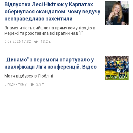
Відпустка Лесі Нікітюк у Карпатах
обернулася скандалом: чому ведучу
несправедливо захейтили
Знаменитість вийшла на пряму комунікацію в
мережі та розставила всі крапки над "і"
6.08.2026 17:32
13,2 т.
"Динамо" з перемоги стартувало у
кваліфікації Ліги конференцій. Відео
Матч відбувся в Любліні
8 годин тому
2,3 т.