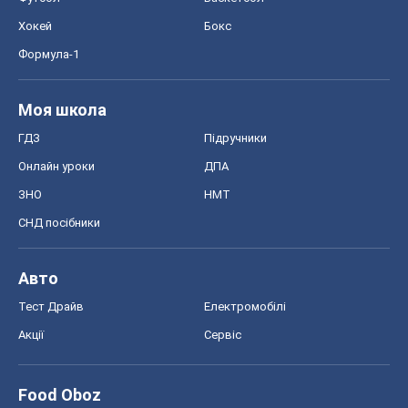
Хокей
Бокс
Формула-1
Моя школа
ГДЗ
Підручники
Онлайн уроки
ДПА
ЗНО
НМТ
СНД посібники
Авто
Тест Драйв
Електромобілі
Акції
Сервіс
Food Oboz