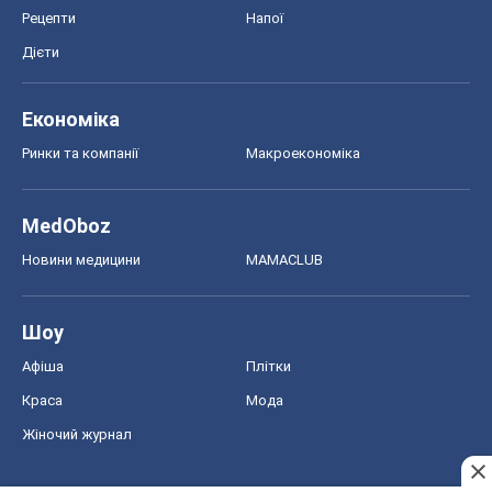
Рецепти
Напої
Дієти
Економіка
Ринки та компанії
Макроекономіка
MedOboz
Новини медицини
MAMACLUB
Шоу
Афіша
Плітки
Краса
Мода
Жіночий журнал