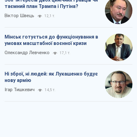
таємний план Трампа і Путіна?
Віктор Швець
12,1 т.
Мінськ готується до функціонування в
умовах масштабної воєнної кризи
Олександр Левченко
17,1 т.
Ні зброї, ні людей: як Лукашенко будує
нову армію
Ігар Тишкевич
14,5 т.