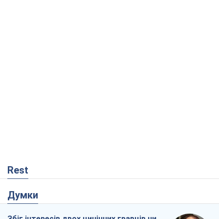
Rest
Думки
Збіг інтересів двох цинічних гравців чи