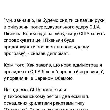
"Ми, звичайно, не будемо сидіти склавши руки
в очікуванні попереджувального удару США.
Північна Корея піде на війну, якщо США хочуть
спровокувати це, і Пхеньян буде
продовжувати розвивати свою ядерну
програму", - сказав дипломат.
Крім того, Хан заявив, що нова адміністрація
президента США більш "порочна й агресивна",
у порівнянні з Бараком Обамою.
Нагадаємо, США розмістили
у Тихоокеанському регіоні два есмінця,
оснащених крилатими ракетами типу
"Томагавк". Один із них знаходиться на