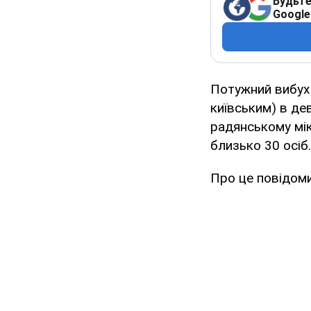
Будьте
Google
Потужний вибух 
київським) в де
радянському мік
близько 30 осіб.
Про це повідом