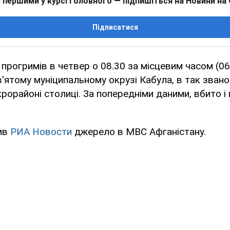
 першими у курсі головного — підпишіться на Новини на
Підписатися
прогримів в четвер о 08.30 за місцевим часом (06
в'ятому муніципальному окрузі Кабула, в так зван
рорайоні столиці. За попередніми даними, вбито і
ив
РИА Новости
джерело в МВС Афганістану.