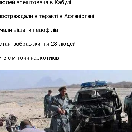
людей арештована в Кабулі
остраждали в теракті в Афганістані
очали вішати педофілів
стані забрав життя 28 людей
и вісім тонн наркотиків