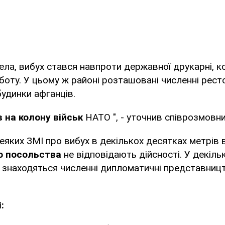
ла, вибух стався навпроти державної друкарні, к
боту. У цьому ж районі розташовані численні рест
будинки афганців.
 на колону військ
НАТО ", - уточнив співрозмовни
яких ЗМІ про вибух в декількох десятках метрів 
о посольства
не відповідають дійсності. У декіль
у знаходяться численні дипломатичні представниц
: