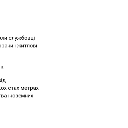
оли службовці
орани і житлові
к.
від
кох стах метрах
тва іноземних