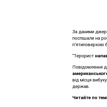
За даними джере
поспішали на ро
п'ятиповерхові 
"Терорист
напав
Повідомлення де
американськог
від місця вибух
держав.
Читайте по темі