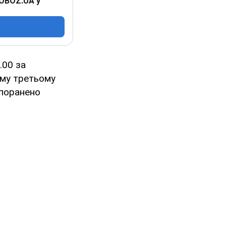
 OBOZ.UA у
.00 за
ому третьому
 поранено