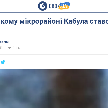
кому мікрорайоні Кабула ставс
новини
41
1,1 т.