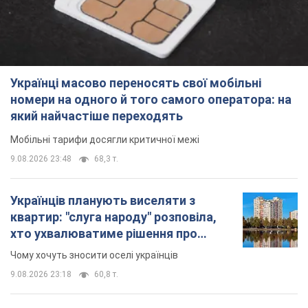
Українці масово переносять свої мобільні
номери на одного й того самого оператора: на
який найчастіше переходять
Мобільні тарифи досягли критичної межі
9.08.2026 23:48
68,3 т.
Українців планують виселяти з
квартир: "слуга народу" розповіла,
хто ухвалюватиме рішення про
знесення будинків
Чому хочуть зносити оселі українців
9.08.2026 23:18
60,8 т.