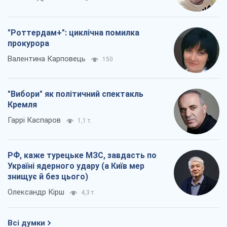
"Роттердам+": циклічна помилка
прокурора
Валентина Карповець
150
"Вибори" як політичний спектакль
Кремля
Гаррі Каспаров
1,1 т.
РФ, каже турецьке МЗС, завдасть по
Україні ядерного удару (а Київ мер
знищує й без цього)
Олександр Кірш
4,3 т.
Всі думки