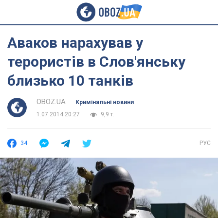
Аваков нарахував у
терористів в Слов'янську
близько 10 танків
OBOZ.UA
Кримінальні новини
1.07.2014 20:27
9,9 т.
34
РУС