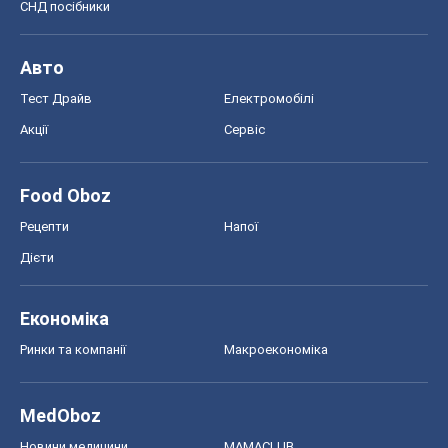
СНД посібники
Авто
Тест Драйв
Електромобілі
Акції
Сервіс
Food Oboz
Рецепти
Напої
Дієти
Економіка
Ринки та компанії
Макроекономіка
MedOboz
Новини медицини
MAMACLUB