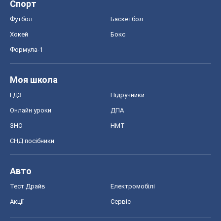
Спорт
Футбол
Баскетбол
Хокей
Бокс
Формула-1
Моя школа
ГДЗ
Підручники
Онлайн уроки
ДПА
ЗНО
НМТ
СНД посібники
Авто
Тест Драйв
Електромобілі
Акції
Сервіс