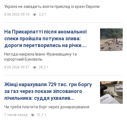
Україні не завадить взяти приклад із країн Європи
8.08.2026 05:10
2,2 т.
На Прикарпатті після аномальної
спеки пройшла потужна злива:
дороги перетворились на річки.
Відео
Негода накрила Івано-Франківщину та
курортний Буковель
8.08.2026 09:27
28,2 т.
Жінці нарахували 729 тис. грн боргу
за газ через покази зіпсованого
лічильника: суддя ухвалив
неочікуване рішення
Чи треба платити борг через донарахування
7 часов назад
31,1 т.