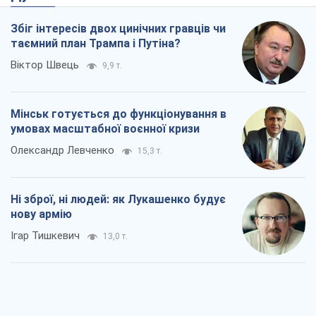
Збіг інтересів двох цинічних гравців чи
таємний план Трампа і Путіна?
Віктор Швець
9,9 т.
Мінськ готується до функціонування в
умовах масштабної воєнної кризи
Олександр Левченко
15,3 т.
Ні зброї, ні людей: як Лукашенко будує
нову армію
Ігар Тишкевич
13,0 т.