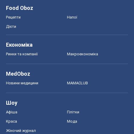
Food Oboz
Рецепти
Напої
Дієти
Економіка
Ринки та компанії
Макроекономіка
MedOboz
Новини медицини
MAMACLUB
Шоу
Афіша
Плітки
Краса
Мода
Жіночий журнал