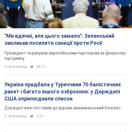
"Ми вдячні, але цього замало": Зеленський
закликав посилити санкції проти Росії
Президент подякував європейським партнерам за фінансову
підтримку
4 часа назад
58,7 т.
Україна придбала у Туреччини 70 балістичних
ракет і багато іншого озброєння: у Держдепі
США оприлюднили список
Держдеп вже поставив до відома американський Конгрес
2 часа назад
3,0 т.