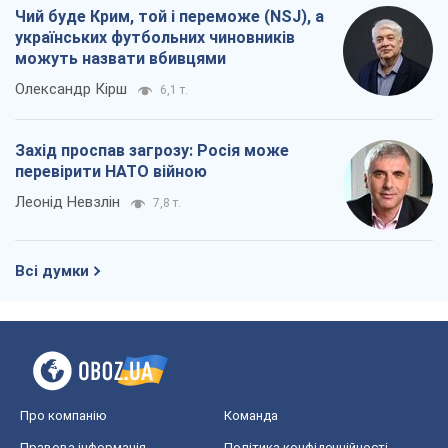
Чий буде Крим, той і переможе (NSJ), а
українських футбольних чиновників
можуть назвати вбивцями
Олександр Кірш
6,1 т.
Захід проспав загрозу: Росія може
перевірити НАТО війною
Леонід Невзлін
7,8 т.
Всі думки
Про компанію
Команда
Правова інформація
Політика конфіденційності