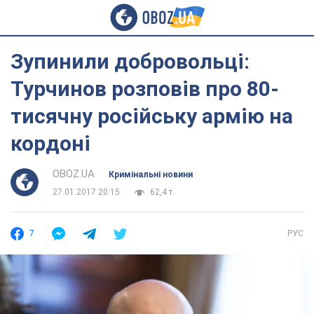
Зупинили добровольці:
Турчинов розповів про 80-
тисячну російську армію на
кордоні
OBOZ.UA
Кримінальні новини
27.01.2017 20:15
62,4 т.
7
РУС