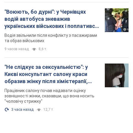
"Воюють, бо дурні": у Чернівцях
водій автобуса зневажив
українських військових і поплатився.
Відео
Водія звільнили після конфлікту з пасажирами
та образ військових
9 часов назад
8,6 т.
"Не слідкує за сексуальністю": у
Києві консультант салону краси
образив жінку після хімієтерапії,
розгорівся скандал. Фото
Працівник салону почав надавати оцінку
зовнішності жінки, сказавши, що вона носить
"чоловічу стрижку"
3 часа назад
12,7 т.