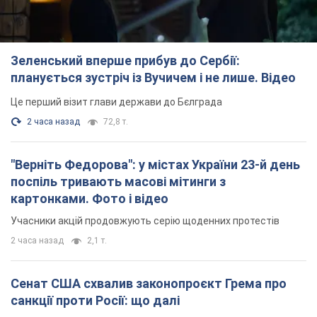
Зеленський вперше прибув до Сербії:
планується зустріч із Вучичем і не лише. Відео
Це перший візит глави держави до Бєлграда
2 часа назад
72,8 т.
"Верніть Федорова": у містах України 23-й день
поспіль тривають масові мітинги з
картонками. Фото і відео
Учасники акцій продовжують серію щоденних протестів
2 часа назад
2,1 т.
Сенат США схвалив законопроєкт Грема про
санкції проти Росії: що далі