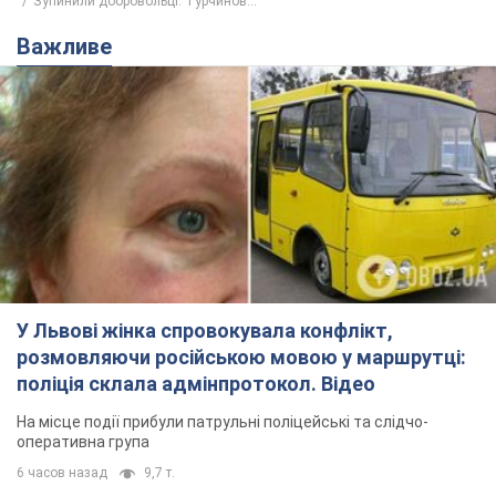
Зупинили добровольці: Турчинов...
Важливе
У Львові жінка спровокувала конфлікт,
розмовляючи російською мовою у маршрутці:
поліція склала адмінпротокол. Відео
На місце події прибули патрульні поліцейські та слідчо-
оперативна група
6 часов назад
9,7 т.