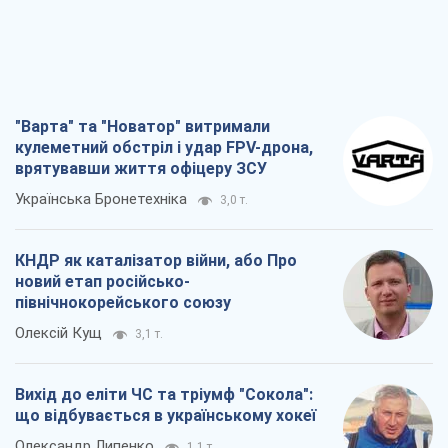
"Варта" та "Новатор" витримали
кулеметний обстріл і удар FPV-дрона,
врятувавши життя офіцеру ЗСУ
Українська Бронетехніка
3,0 т.
КНДР як каталізатор війни, або Про
новий етап російсько-
північнокорейського союзу
Олексій Кущ
3,1 т.
Вихід до еліти ЧС та тріумф "Сокола":
що відбувається в українському хокеї
Олександр Липенко
1,1 т.