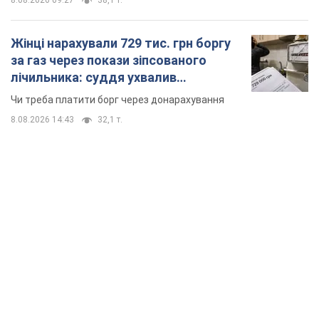
8.08.2026 09:27
38,1 т.
Жінці нарахували 729 тис. грн боргу
за газ через покази зіпсованого
лічильника: суддя ухвалив
неочікуване рішення
Чи треба платити борг через донарахування
8.08.2026 14:43
32,1 т.