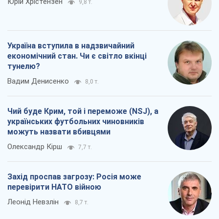
Юрій Хрістензен
9,8 т.
Україна вступила в надзвичайний
економічний стан. Чи є світло вкінці
тунелю?
Вадим Денисенко
8,0 т.
Чий буде Крим, той і переможе (NSJ), а
українських футбольних чиновників
можуть назвати вбивцями
Олександр Кірш
7,7 т.
Захід проспав загрозу: Росія може
перевірити НАТО війною
Леонід Невзлін
8,7 т.