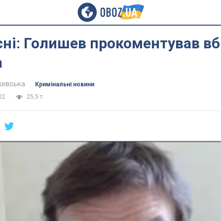
 сні: Голишев прокоментував в
а
жевська
Кримінальні новини
22
25,5 т.