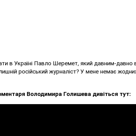
ати в Україні Павло Шеремет, який давним-давно 
лишній російський журналіст? У мене немає жодних 
оментаря Володимира Голишева дивіться тут: