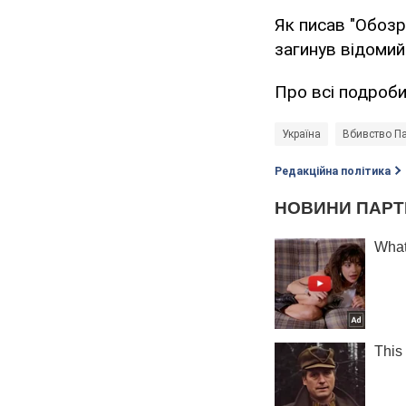
Як писав "Обозр
загинув відоми
Про всі подроби
Україна
Вбивство П
Редакційна політика