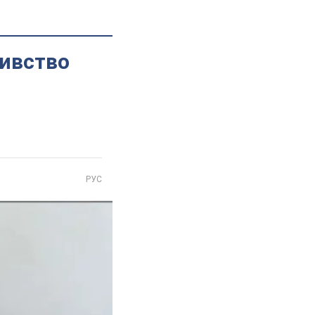
бивство
РУС