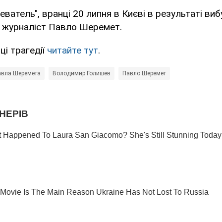
еватель", вранці 20 липня в Києві в результаті ви
й журналіст Павло Шеремет.
ці трагедії
читайте тут
.
авла Шеремета
Володимир Голишев
Павло Шеремет