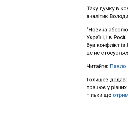
Таку думку в ко
аналітик Волод
"Новина абсолютн
Україні, і в Росі
був конфлікт із
це не стосується
Читайте:
Павло 
Голишев додав: 
працює у різних 
тільки що
отрим