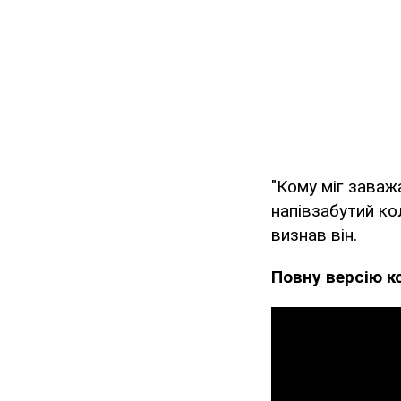
"Кому міг заваж
напівзабутий ко
визнав він.
Повну версію к