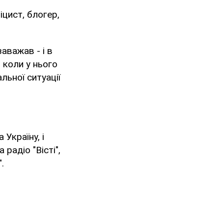
цист, блогер,
аважав - і в
, коли у нього
льної ситуації
Україну, і
радіо "Вісті",
.