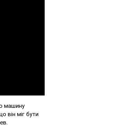
 цю машину
о він міг бути
ев.