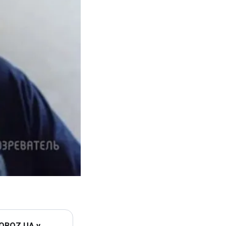
 OBOZ.UA у