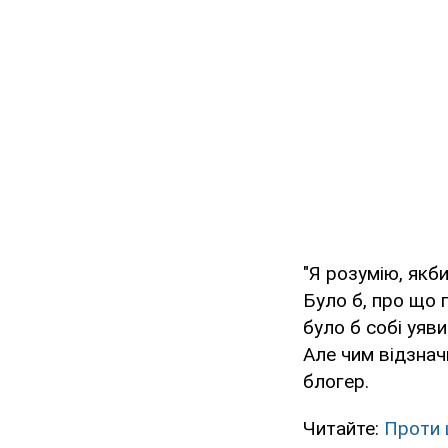
"Я розумію, якби
Було б, про що 
було б собі уяв
Але чим відзначи
блогер.
Читайте:
Проти 