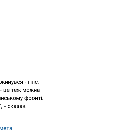
кинувся - гіпс.
 - це теж можна
їнському фронті.
, - сказав
емета