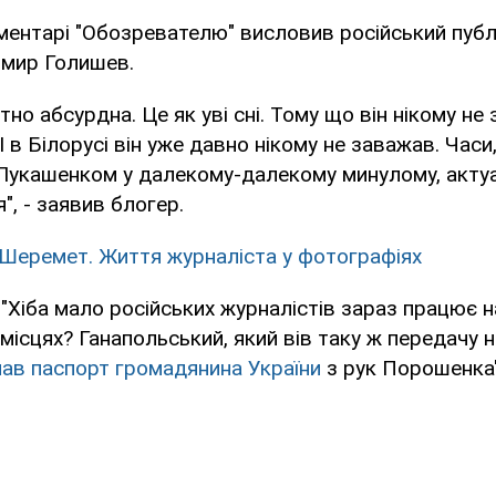
ментарі "Обозревателю" висловив російський публі
имир Голишев.
о абсурдна. Це як уві сні. Тому що він нікому не з
ї. І в Білорусі він уже давно нікому не заважав. Часи
 Лукашенком у далекому-далекому минулому, актуа
", - заявив блогер.
Шеремет. Життя журналіста у фотографіях
"Хіба мало російських журналістів зараз працює на 
місцях? Ганапольський, який вів таку ж передачу на 
ав паспорт громадянина України
з рук Порошенка"