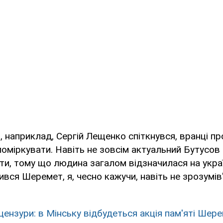
, наприклад, Сергій Лещенко спіткнувся, вранці про
поміркувати. Навіть не зовсім актуальний Бутусов
ити, тому що людина загалом відзначилася на укра
вся Шеремет, я, чесно кажучи, навіть не зрозумів"
цензури: в Мінську відбудеться акція пам'яті Шер