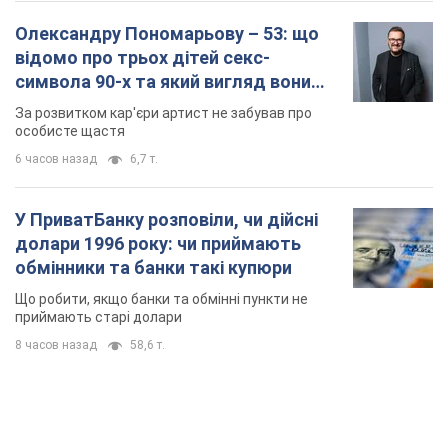
Олександру Пономарьову – 53: що
відомо про трьох дітей секс-
символа 90-х та який вигляд вони
мають
За розвитком кар'єри артист не забував про
особисте щастя
6 часов назад
6,7 т.
У ПриватБанку розповіли, чи дійсні
долари 1996 року: чи приймають
обмінники та банки такі купюри
Що робити, якщо банки та обмінні пункти не
приймають старі долари
8 часов назад
58,6 т.