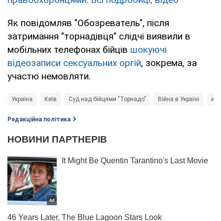
Як повідомляв "Обозреватель", після
затримання "торнадівця" слідчі виявили в
мобільних телефонах бійців
шокуючі
відеозаписи сексуальних оргій
, зокрема, за
участю немовляти.
Україна
Київ
Суд над бійцями "Торнадо"
Війна в Україні
кри
Редакційна політика