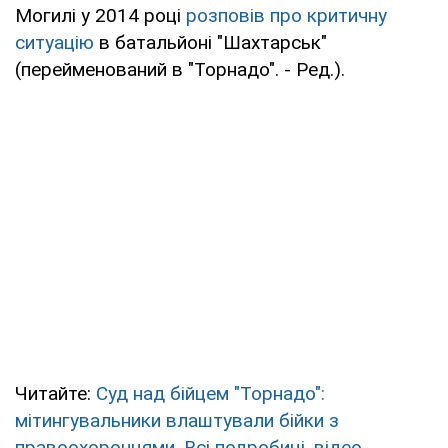
Могилі у 2014 році
розповів про критичну
ситуацію
в батальйоні "Шахтарськ"
(перейменований в "Торнадо". - Ред.).
Читайте:
Суд над бійцем "Торнадо":
мітингувальники влаштували бійки з
правоохоронцями. Всі подробиці, відео