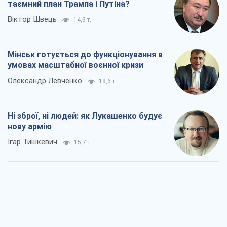
таємний план Трампа і Путіна?
Віктор Швець
14,3 т.
Мінськ готується до функціонування в
умовах масштабної воєнної кризи
Олександр Левченко
18,6 т.
Ні зброї, ні людей: як Лукашенко будує
нову армію
Ігар Тишкевич
15,7 т.