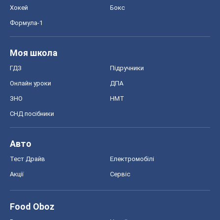
Хокей
Бокс
Формула-1
Моя школа
ГДЗ
Підручники
Онлайн уроки
ДПА
ЗНО
НМТ
СНД посібники
Авто
Тест Драйв
Електромобілі
Акції
Сервіс
Food Oboz