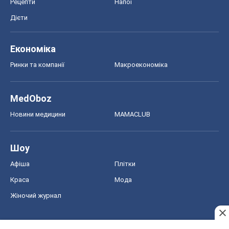
Рецепти
Напої
Дієти
Економіка
Ринки та компанії
Макроекономіка
MedOboz
Новини медицини
MAMACLUB
Шоу
Афіша
Плітки
Краса
Мода
Жіночий журнал