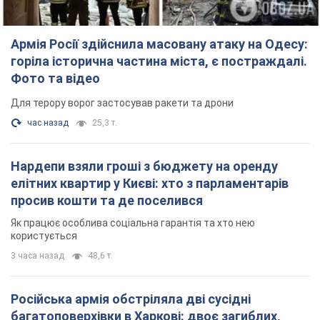
Армія Росії здійснила масовану атаку на Одесу:
горіла історична частина міста, є постраждалі.
Фото та відео
Для терору ворог застосував ракети та дрони
час назад
25,3 т.
Нардепи взяли гроші з бюджету на оренду
елітних квартир у Києві: хто з парламентарів
просив кошти та де поселився
Як працює особлива соціальна гарантія та хто нею
користується
3 часа назад
48,6 т.
Російська армія обстріляла дві сусідні
багатоповерхівки в Харкові: двоє загиблих,