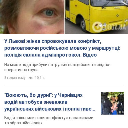
У Львові жінка спровокувала конфлікт,
розмовляючи російською мовою у маршрутці:
поліція склала адмінпротокол. Відео
На місце події прибули патрульні поліцейські та слідчо-
оперативна група
8 годин тому
10,1 т.
"Воюють, бо дурні": у Чернівцях
водій автобуса зневажив
українських військових і поплатився.
Відео
Водія звільнили після конфлікту з пасажирами
та образ військових