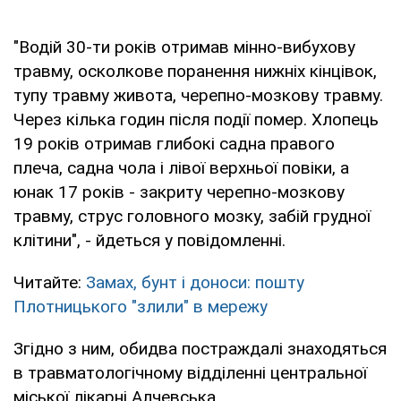
"Водій 30-ти років отримав мінно-вибухову
травму, осколкове поранення нижніх кінцівок,
тупу травму живота, черепно-мозкову травму.
Через кілька годин після події помер. Хлопець
19 років отримав глибокі садна правого
плеча, садна чола і лівої верхньої повіки, а
юнак 17 років - закриту черепно-мозкову
травму, струс головного мозку, забій грудної
клітини", - йдеться у повідомленні.
Читайте:
Замах, бунт і доноси: пошту
Плотницького "злили" в мережу
Згідно з ним, обидва постраждалі знаходяться
в травматологічному відділенні центральної
міської лікарні Алчевська.