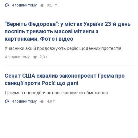
4 години тому
82,1 т.
"Верніть Федорова": у містах України 23-й день
поспіль тривають масові мітинги з
картонками. Фото і відео
Учасники акцій продовжують серію щоденних протестів
4 години тому
2,3 т.
Сенат США схвалив законопроєкт Грема про
санкції проти Росії: що далі
Документ передбачає нові економічні обмеження
4 години тому
4,8 т.