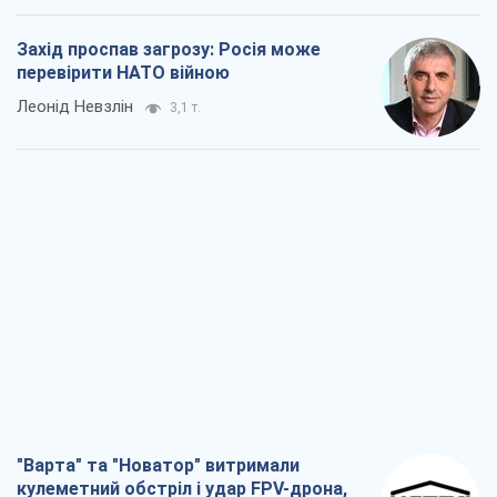
Захід проспав загрозу: Росія може
перевірити НАТО війною
Леонід Невзлін
3,1 т.
"Варта" та "Новатор" витримали
кулеметний обстріл і удар FPV-дрона,