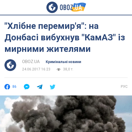
"Хлібне перемир'я": на
Донбасі вибухнув "КамАЗ" із
мирними жителями
OBOZ.UA
Кримінальні новини
24.06.2017 16:23
38,0 т.
86
РУС