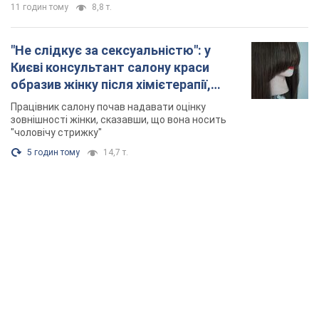
11 годин тому
8,8 т.
"Не слідкує за сексуальністю": у
Києві консультант салону краси
образив жінку після хімієтерапії,
розгорівся скандал. Фото
Працівник салону почав надавати оцінку
зовнішності жінки, сказавши, що вона носить
"чоловічу стрижку"
5 годин тому
14,7 т.