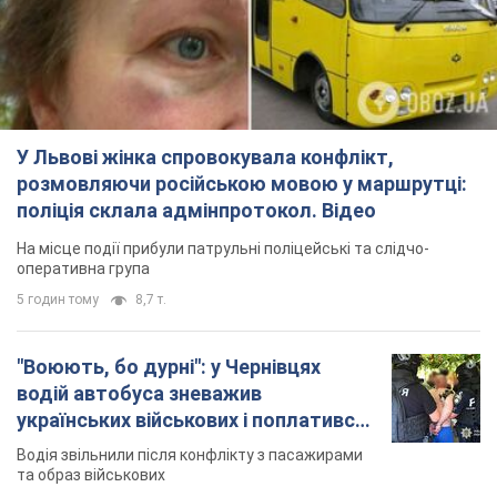
У Львові жінка спровокувала конфлікт,
розмовляючи російською мовою у маршрутці:
поліція склала адмінпротокол. Відео
На місце події прибули патрульні поліцейські та слідчо-
оперативна група
5 годин тому
8,7 т.
"Воюють, бо дурні": у Чернівцях
водій автобуса зневажив
українських військових і поплатився.
Відео
Водія звільнили після конфлікту з пасажирами
та образ військових