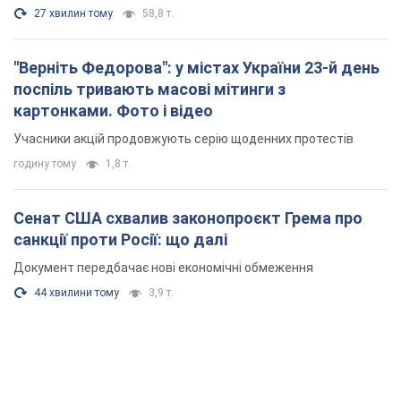
27 хвилин тому
58,8 т.
"Верніть Федорова": у містах України 23-й день
поспіль тривають масові мітинги з
картонками. Фото і відео
Учасники акцій продовжують серію щоденних протестів
годину тому
1,8 т.
Сенат США схвалив законопроєкт Грема про
санкції проти Росії: що далі
Документ передбачає нові економічні обмеження
44 хвилини тому
3,9 т.