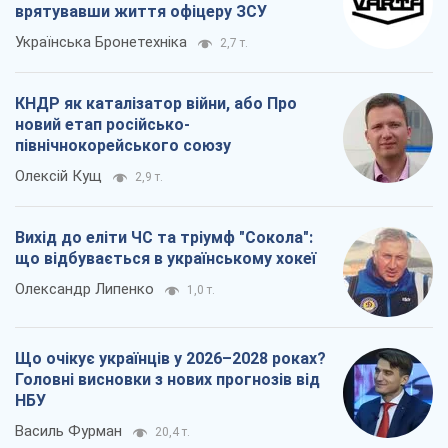
врятувавши життя офіцеру ЗСУ
Українська Бронетехніка
2,7 т.
КНДР як каталізатор війни, або Про
новий етап російсько-
північнокорейського союзу
Олексій Кущ
2,9 т.
Вихід до еліти ЧС та тріумф "Сокола":
що відбувається в українському хокеї
Олександр Липенко
1,0 т.
Що очікує українців у 2026–2028 роках?
Головні висновки з нових прогнозів від
НБУ
Василь Фурман
20,4 т.