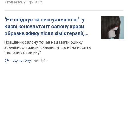
8 годин тому
8,2 т.
"Не слідкує за сексуальністю": у
Києві консультант салону краси
образив жінку після хімієтерапії,
розгорівся скандал. Фото
Працівник салону почав надавати оцінку
зовнішності жінки, сказавши, що вона носить
"чоловічу стрижку"
годину тому
9,4 т.