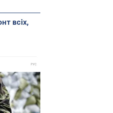
нт всіх,
РУС