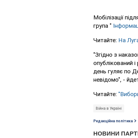
Мобілізації підл
група "
Інформац
Читайте:
На Луг
"Згідно з наказо
опублікований і
день гуляє по Д
невідомо", - йде
Читайте:
"Вибор
Війна в Україні
Редакційна політика