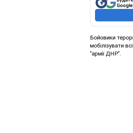
Google
Бойовики терори
мобілізувати всі
"армії ДНР".