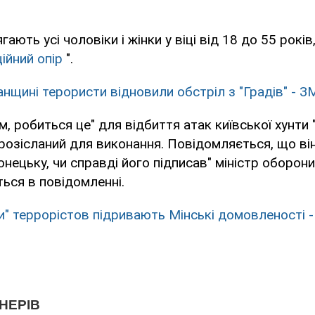
ягають усі чоловіки і жінки у віці від 18 до 55 рокі
ійний опір
".
анщині терористи відновили обстріл з "Градів" - З
м, робиться це" для відбиття атак київської хунти
 розісланий для виконання. Повідомляється, що ві
онецьку, чи справді його підписав" міністр оборон
ться в повідомленні.
и" терроріcтов підривають Мінські домовленості 