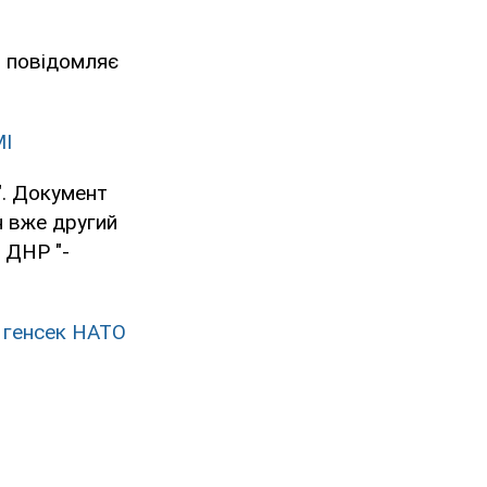
в, повідомляє
МІ
 ". Документ
н вже другий
и ДНР "-
- генсек НАТО