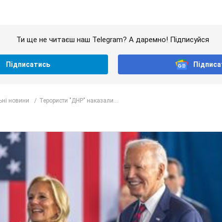
Ти ще не читаєш наш Telegram? А даремно! Підписуйся
Підписатись
Підписа
ьні новини
Терористи "ДНР" наказали...