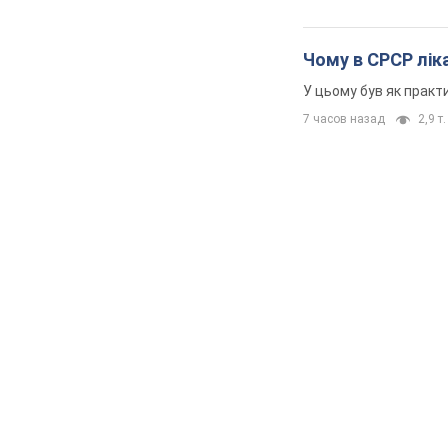
Чому в СРСР ліка
У цьому був як практи
7 часов назад
2,9 т.