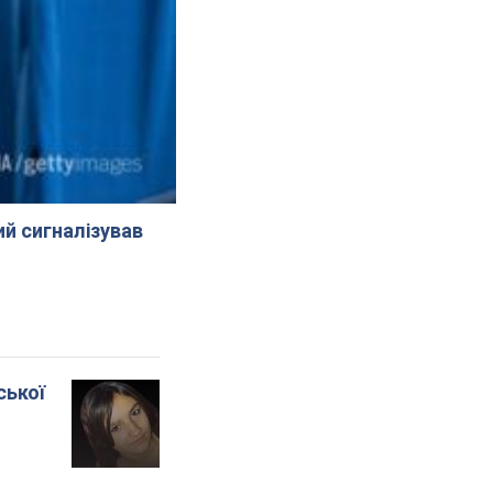
й сигналізував
ської