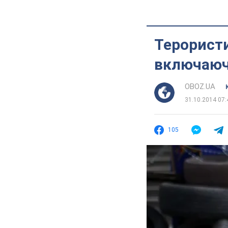
Терористи
включаюч
OBOZ.UA
31.10.2014 07:
105