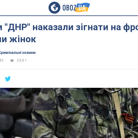
 "ДНР" наказали зігнати на фро
и жінок
Кримінальні новини
43
24,8 т.