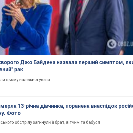
ворого Джо Байдена назвала перший симптом, яки
вний" рак
али цьому належної уваги
.
померла 13-річна дівчинка, поранена внаслідок росій
ну. Фото
йського обстрілу загинули її брат, вітчим та бабуся