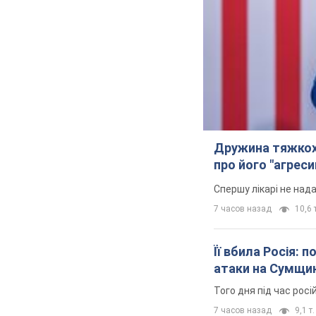
Дружина тяжкох
про його "агреси
Спершу лікарі не над
7 часов назад
10,6 т
Її вбила Росія: 
атаки на Сумщи
Того дня під час росі
7 часов назад
9,1 т.