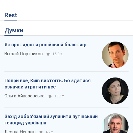
Rest
Думки
Як протидіяти російській балістиці
Віталій Портников
15,8 т.
Попри все, Київ вистоїть. Бо здатися
означає втратити все
Ольга Айвазовська
10,6 т.
Захід зобов'язаний зупинити путінський
геноцид українців
Леонід Невзлін
4,2 т.