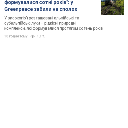
формувалися сотні років": у
Greenpeace забили на сполох
У високогір'ї розташовані альпійські та
субальпійські луки – рідкісні природні
комплекси, які формувалися протягом сотень років
10 годин тому
1,1 т.