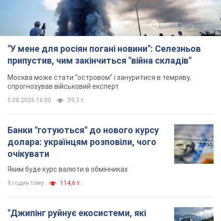
"У мене для росіян погані новини": Селезньов
припустив, чим закінчиться "війна складів"
Москва може стати "островом" і зануритися в темряву,
спрогнозував військовий експерт
5.08.2026 16:00
59,3 т.
Банки "готуються" до нового курсу
долара: українцям розповіли, чого
очікувати
Яким буде курс валюти в обмінниках
9 годин тому
114,6 т.
"Джипінг руйнує екосистеми, які