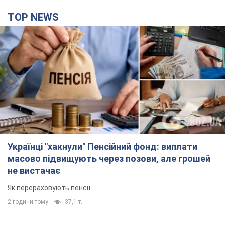
TOP NEWS
Українці "хакнули" Пенсійний фонд: виплати
масово підвищують через позови, але грошей
не вистачає
Як перераховують пенсії
2 години тому
37,1 т.