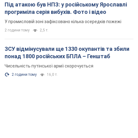
Під атакою був НПЗ: у російському Ярославлі
прогриміла серія вибухів. Фото і відео
У промисловій зоні зафіксовано кілька осередків пожежі
2 години тому
2,5 т.
ЗСУ відмінусували ще 1330 окупантів та збили
понад 1800 російських БПЛА – Генштаб
Чисельність путінської армії скорочується
2 години тому
16,0 т.