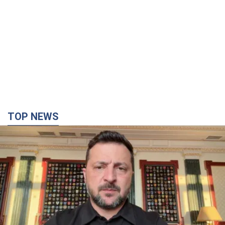
"Захист нашого життя": Зеленський про
антибалістику FREYJA, санкції проти Росії й
підтримку аграріїв. Відео
Європейські партнери долучаються до спільного проєкту
2 часа назад
32,7 т.
"Балістика вбиває людей": Сікорський закликав
обговорити перехоплення ворожих ракет над