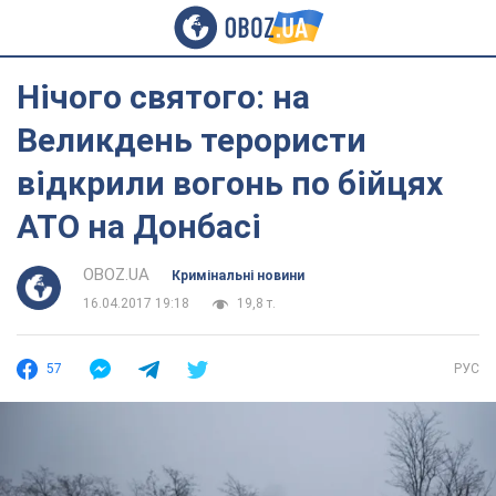
Нічого святого: на
Великдень терористи
відкрили вогонь по бійцях
АТО на Донбасі
OBOZ.UA
Кримінальні новини
16.04.2017 19:18
19,8 т.
57
РУС