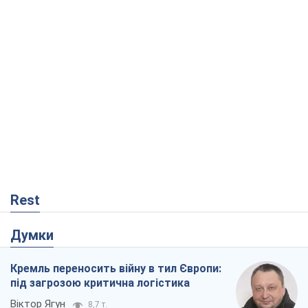
Rest
Думки
Кремль переносить війну в тил Європи:
під загрозою критична логістика
Віктор Ягун
8,7 т.
На якому боці історії виступає Дональд
Трамп?
Віктор Каспрук
7,3 т.
В Києві вирубали понад 300 великих
дерев заради теплотраси і всупереч
Генплану
Владислав Самойленко
1,0 т.