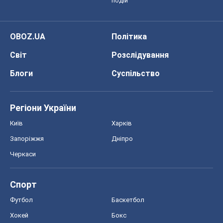
Запоріжжя
Дніпро
Черкаси
Спорт
Футбол
Баскетбол
Хокей
Бокс
Формула-1
Моя школа
ГДЗ
Підручники
Онлайн уроки
ДПА
ЗНО
НМТ
СНД посібники