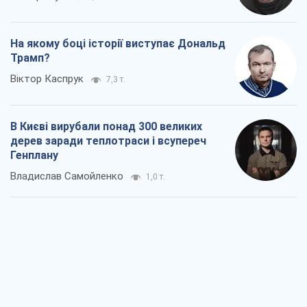
Як атаки Сил оборони України
скоротили експорт російських
нафтопродуктів
Андрій Клименко
1,6 т.
Два супертурніри Магучіх: спортивний