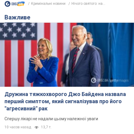
Дружина тяжкохворого Джо Байдена назвала
перший симптом, який сигналізував про його
"агресивний" рак
Спершу лікарі не надали цьому належної уваги
10 часов назад
13,7 т.
Її вбила Росія: померла 13-річна
дівчинка, поранена внаслідок
російської атаки на Сумщину. Фото
Того дня під час російського обстрілу загинули
її брат, вітчим та бабуся
10 часов назад
10,0 т.
Чому в СРСР лікарі носили лише білі
халати