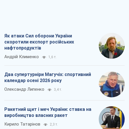
календар осені 2026 року
Олександр Липенко
3,4 т.
Ракетний щит і меч України: ставка на
виробництво власних ракет
Кирило Татарінов
2,3 т.
Посмертна "презумпція винуватості":
хто дозволив ТЦК судити загиблих
захисників
Марина Ставнійчук
5,5 т.
Всі думки