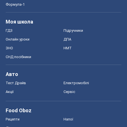
Авто
Тест Драйв
Електромобілі
Акції
Сервіс
Food Oboz
Рецепти
Напої
Дієти
Економіка
Ринки та компанії
Макроекономіка
MedOboz
Новини медицини
MAMACLUB
Шоу