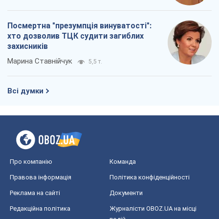
Про компанію
Команда
Правова інформація
Політика конфіденційності
Реклама на сайті
Документи
Редакційна політика
Журналісти OBOZ.UA на місці
подій
OBOZ.UA
Політика
Світ
Розслідування
Блоги
Суспільство
Регіони України
Київ
Харків