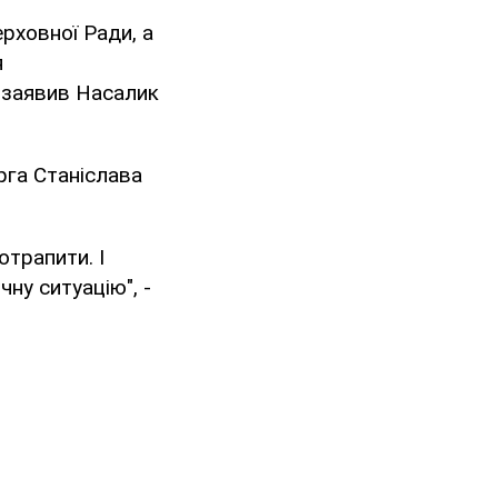
ерховної Ради, а
я
- заявив Насалик
рга Станіслава
отрапити. І
ну ситуацію", -