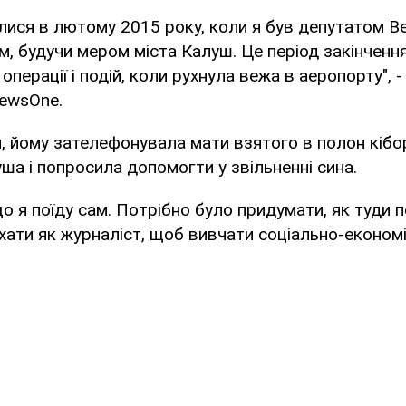
валися в лютому 2015 року, коли я був депутатом В
м, будучи мером міста Калуш. Це період закінченн
операції і подій, коли рухнула вежа в аеропорту", 
NewsOne.
, йому зателефонувала мати взятого в полон кібо
ша і попросила допомогти у звільненні сина.
о я поїду сам. Потрібно було придумати, як туди п
їхати як журналіст, щоб вивчати соціально-економіч