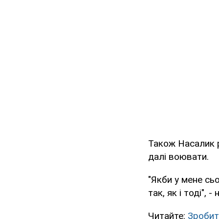
Також Насалик р
далі воювати.
"Якби у мене сьо
так, як і тоді", 
Читайте:
Зробит