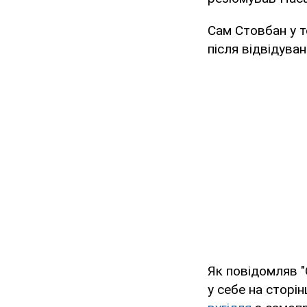
Сам Стовбан у т
після відвідува
Як повідомляв "
у себе на сторін