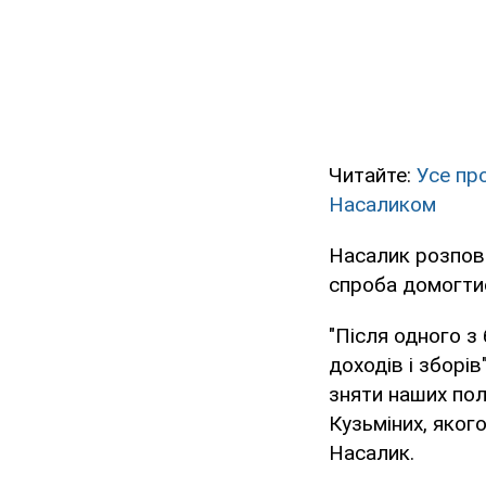
Читайте:
Усе пр
Насаликом
Насалик розпові
спроба домогтис
"Після одного з
доходів і зборі
зняти наших пол
Кузьміних, якого
Насалик.