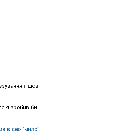
тезування пішов
 то я зробив би
ив відео "милої