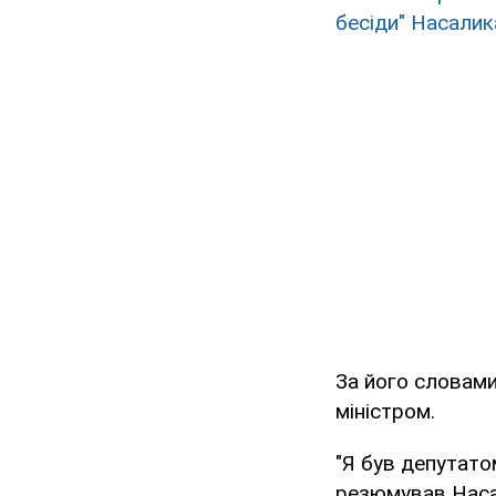
бесіди" Насалик
За його словами
міністром.
"Я був депутатом
резюмував Наса