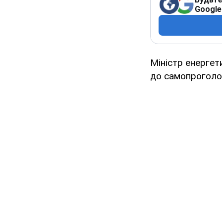
Google
Міністр енергет
до самопроголо