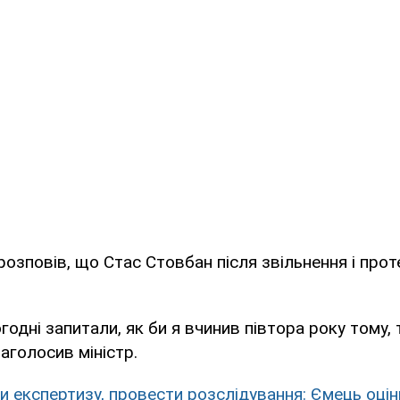
озповів, що Стас Стовбан після звільнення і про
годні запитали, як би я вчинив півтора року тому,
- наголосив міністр.
и експертизу, провести розслідування: Ємець оцін