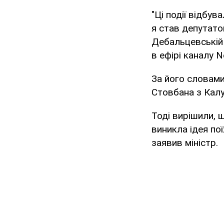
"Ці події відбу
я став депутато
Дебальцевській 
в ефірі каналу 
За його словами
Стовбана з Калу
Тоді вирішили, щ
виникла ідея по
заявив міністр.