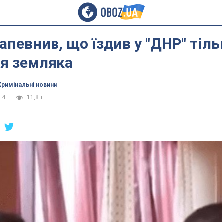
апевнив, що їздив у "ДНР" тіл
ня земляка
Кримінальні новини
14
11,8 т.