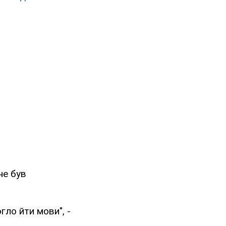
не був
гло йти мови", -