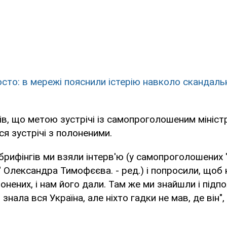
осто: в мережі пояснили істерію навколо скандаль
в, що метою зустрічі із самопроголошеним мініст
я зустрічі з полоненими.
 брифінгів ми взяли інтерв'ю (у самопроголошених 
в" Олександра Тимофєєва. - ред.) і попросили, щоб
онених, і нам його дали. Там же ми знайшли і підп
 знала вся Україна, але ніхто гадки не мав, де він",