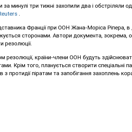
ьки за минулі три тижні захопили два і обстріляли 
Reuters
.
ставника Франції при ООН Жана-Моріса Ріпера, в 
джується сторонами. Автори документа, зокрема,
и резолюції.
ом резолюції, країни-члени ООН будуть здійснюват
тами. Крім того, планується створити спеціальні па
в з протидії піратам та запобігання захоплень кор