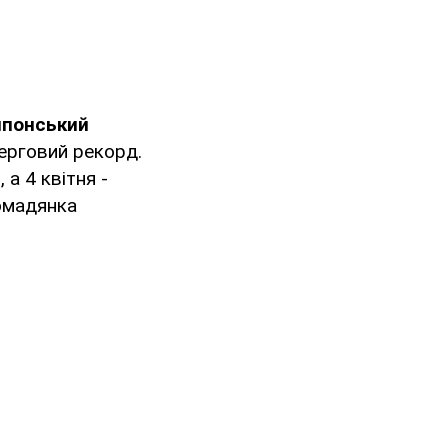
японський
ерговий рекорд.
 а 4 квітня -
ромадянка