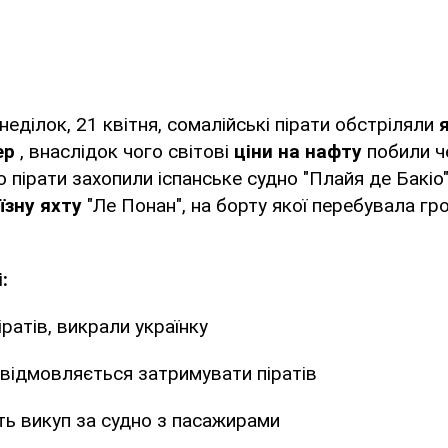
неділок, 21 квітня, сомалійські пірати обстріляли
ер
, внаслідок чого світові
ціни на нафту
побили ч
 пірати захопили іспанське судно "Плайя де Бакіо",
їзну яхту
"Ле Понан", на борту якої перебувала г
:
ратів, викрали українку
відмовляється затримувати піратів
ь викуп за судно з пасажирами