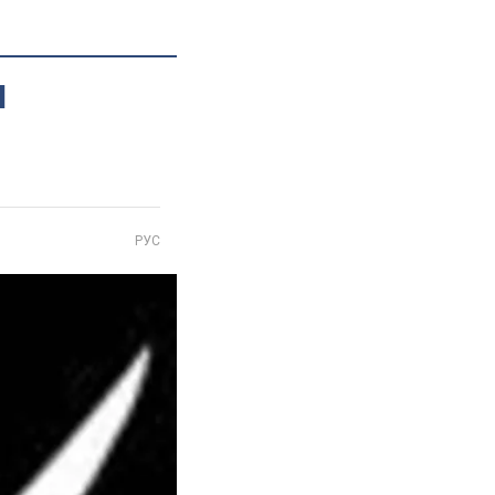
Н
РУС