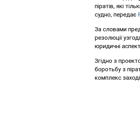
піратів, які тіл
судно, передає
За словами пред
резолюції узго
юридичні аспект
Згідно з проект
боротьбу з піра
комплекс заході