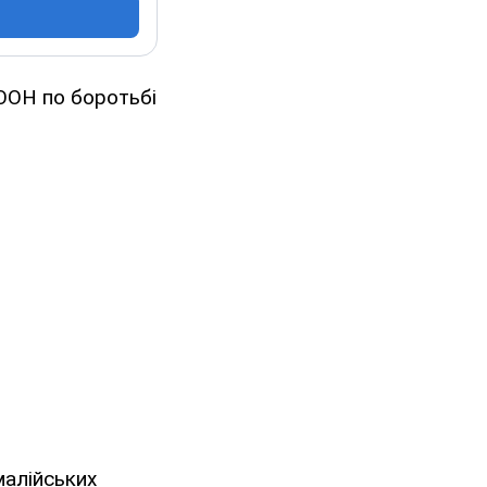
ООН по боротьбі
малійських