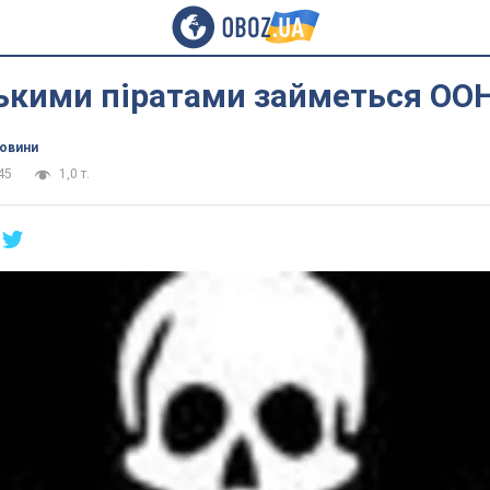
ькими піратами займеться ОО
новини
45
1,0 т.