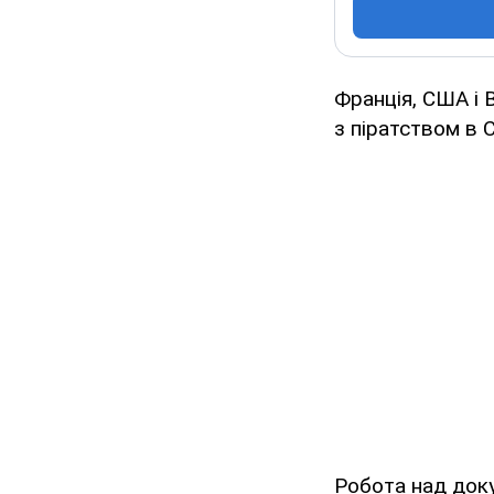
Франція, США і
з піратством в С
Робота над доку