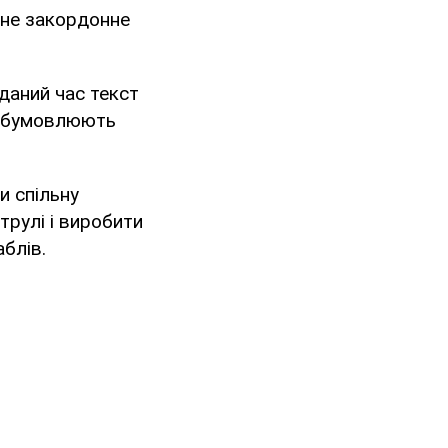
одне закордонне
даний час текст
 обумовлюють
и спільну
трулі і виробити
аблів.