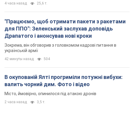
4 часа назад
25,6 т.
"Працюємо, щоб отримати пакети з ракетами
для ППО": Зеленський заслухав доповідь
Драпатого і анонсував нові кроки
Зокрема, він обговорив з головкомом кадрові питання в
українській армії
42 минуты назад
504
В окупованій Ялті прогриміли потужні вибухи:
валить чорний дим. Фото і відео
Місто, ймовірно, опинилося під атакою дронів
2 часа назад
3,5 т.