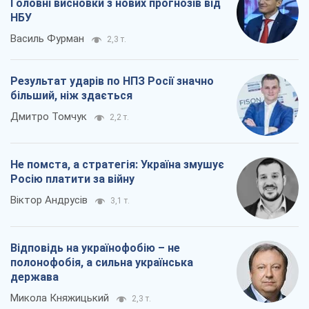
Головні висновки з нових прогнозів від
НБУ
Василь Фурман
2,3 т.
Результат ударів по НПЗ Росії значно
більший, ніж здається
Дмитро Томчук
2,2 т.
Не помста, а стратегія: Україна змушує
Росію платити за війну
Віктор Андрусів
3,1 т.
Відповідь на українофобію – не
полонофобія, а сильна українська
держава
Микола Княжицький
2,3 т.