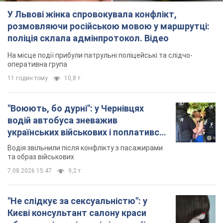
У Львові жінка спровокувала конфлікт,
розмовляючи російською мовою у маршрутці:
поліція склала адмінпротокол. Відео
На місце події прибули патрульні поліцейські та слідчо-
оперативна група
11 годин тому
10,8 т.
"Воюють, бо дурні": у Чернівцях
водій автобуса зневажив
українських військових і поплатився.
Відео
Водія звільнили після конфлікту з пасажирами
та образ військових
7.08.2026 15:47
9,2 т.
"Не слідкує за сексуальністю": у
Києві консультант салону краси