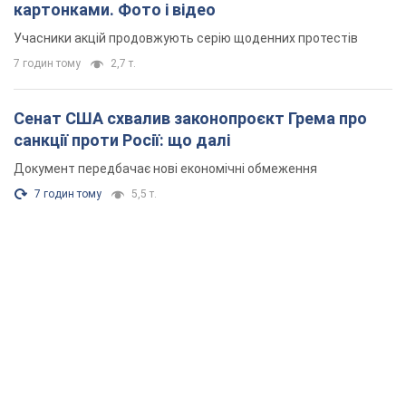
картонками. Фото і відео
Учасники акцій продовжують серію щоденних протестів
7 годин тому
2,7 т.
Сенат США схвалив законопроєкт Грема про
санкції проти Росії: що далі
Документ передбачає нові економічні обмеження
7 годин тому
5,5 т.