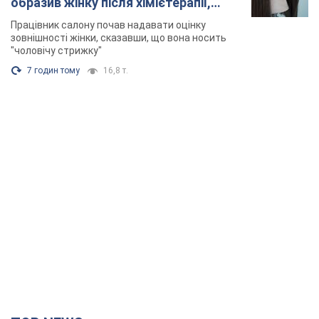
образив жінку після хімієтерапії,
розгорівся скандал. Фото
Працівник салону почав надавати оцінку
зовнішності жінки, сказавши, що вона носить
"чоловічу стрижку"
7 годин тому
16,8 т.