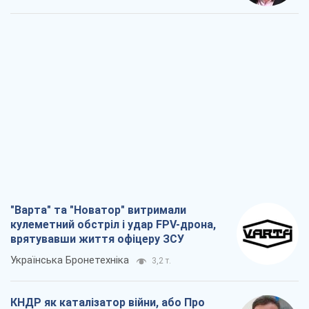
"Варта" та "Новатор" витримали
кулеметний обстріл і удар FPV-дрона,
врятувавши життя офіцеру ЗСУ
Українська Бронетехніка
3,2 т.
КНДР як каталізатор війни, або Про