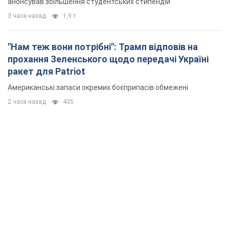
анонсував збільшення студентських стипендій
3 часа назад
1,9 т.
"Нам теж вони потрібні": Трамп відповів на
прохання Зеленського щодо передачі Україні
ракет для Patriot
Американські запаси окремих боєприпасів обмежені
2 часа назад
435