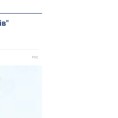
ів"
РУС