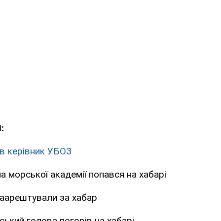
:
ів керівник УБОЗ
а морської академії попався на хабарі
аарештували за хабар
ський голова погорів на хабарі