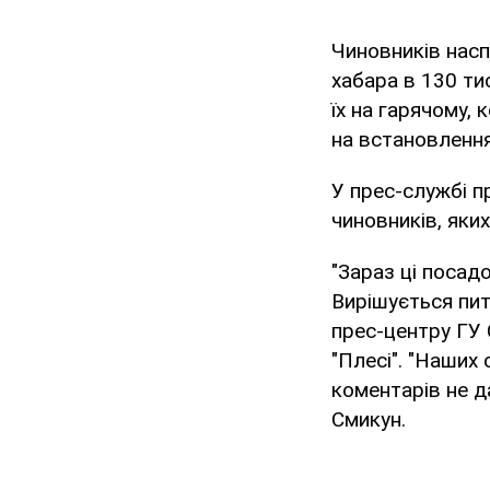
Чиновників насп
хабара в 130 ти
їх на гарячому,
на встановлення
У прес-службі 
чиновників, яки
"Зараз ці посад
Вирішується пит
прес-центру ГУ С
"Плесі". "Наших 
коментарів не д
Смикун.