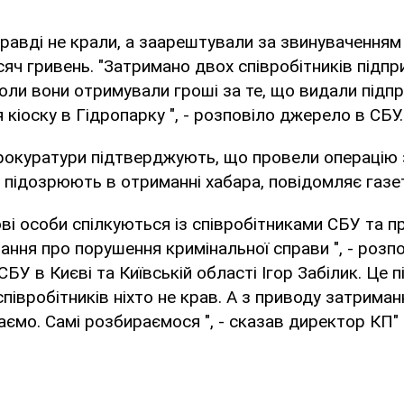
равді не крали, а заарештували за звинуваченням
сяч гривень. "Затримано двох співробітників підп
 коли вони отримували гроші за те, що видали під
 кіоску в Гідропарку ", - розповіло джерело в СБУ.
прокуратури підтверджують, що провели операцію
х підозрюють в отриманні хабара, повідомляє газ
ові особи спілкуються із співробітниками СБУ та п
ання про порушення кримінальної справи ", - розпо
БУ в Києві та Київській області Ігор Забілик. Це п
співробітників ніхто не крав. А з приводу затрима
аємо. Самі розбираємося ", - сказав директор КП" 