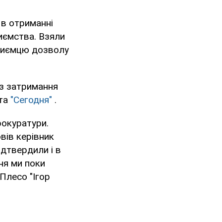
 в отриманні
риємства. Взяли
приємцю дозволу
 з затримання
ета
"Сегодня"
.
рокуратури.
вів керівник
ідтвердили і в
ння ми поки
Плесо "Ігор