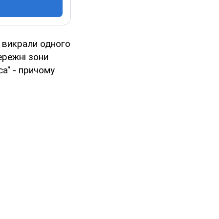
і викрали одного
бережні зони
са" - причому