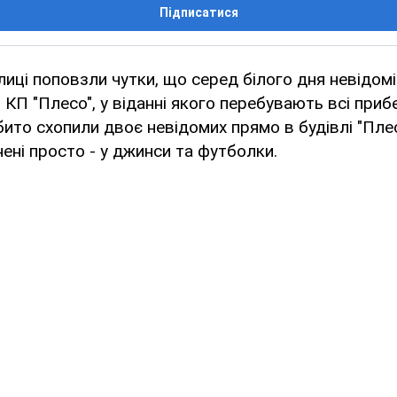
Підписатися
лиці поповзли чутки, що серед білого дня невідом
в КП "Плесо", у віданні якого перебувають всі при
ібито схопили двоє невідомих прямо в будівлі "Пле
ені просто - у джинси та футболки.