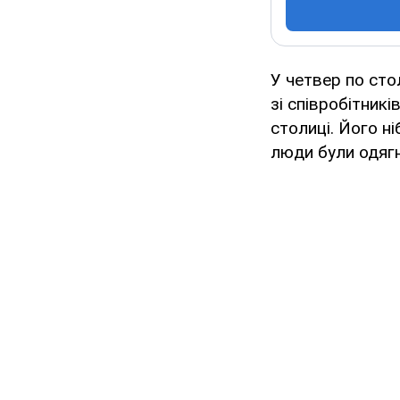
У четвер по сто
зі співробітникі
столиці. Його н
люди були одягн