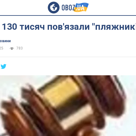
у 130 тисяч пов'язали "пляжник
новини
25
783