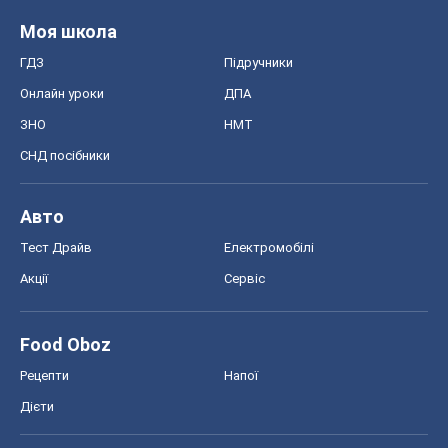
Моя школа
ГДЗ
Підручники
Онлайн уроки
ДПА
ЗНО
НМТ
СНД посібники
Авто
Тест Драйв
Електромобілі
Акції
Сервіс
Food Oboz
Рецепти
Напої
Дієти