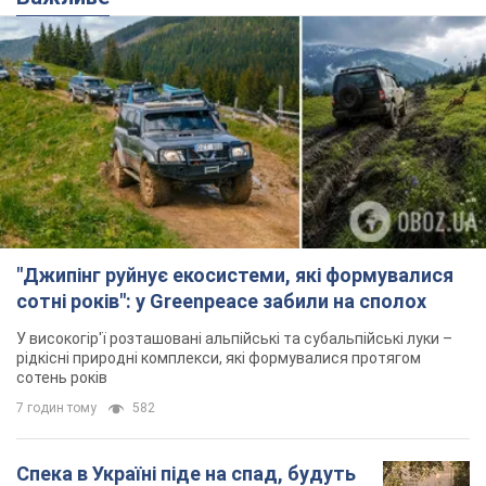
"Джипінг руйнує екосистеми, які формувалися
сотні років": у Greenpeace забили на сполох
У високогір'ї розташовані альпійські та субальпійські луки –
рідкісні природні комплекси, які формувалися протягом
сотень років
7 годин тому
582
Спека в Україні піде на спад, будуть