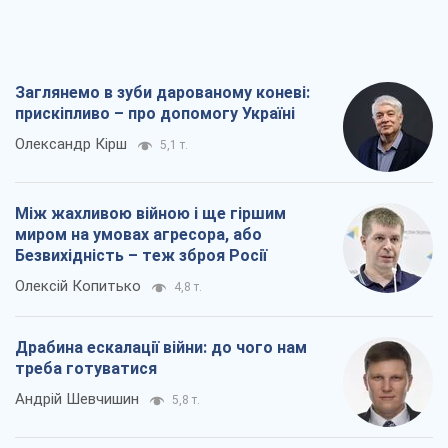
Заглянемо в зуби дарованому коневі:
прискіпливо – про допомогу Україні
Олександр Кірш
5,1 т.
Між жахливою війною і ще гіршим
миром на умовах агресора, або
Безвихідність – теж зброя Росії
Олексій Копитько
4,8 т.
Драбина ескалації війни: до чого нам
треба готуватися
Андрій Шевчишин
5,8 т.