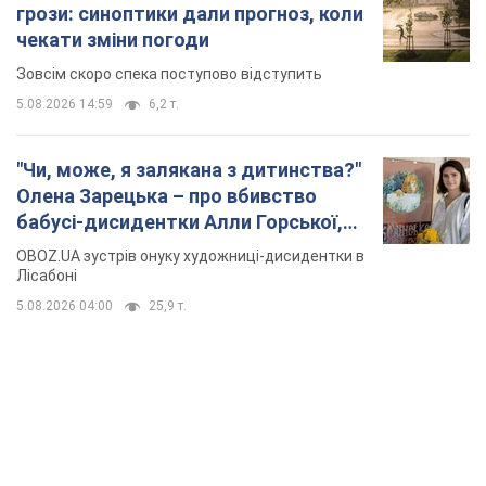
грози: синоптики дали прогноз, коли
чекати зміни погоди
Зовсім скоро спека поступово відступить
5.08.2026 14:59
6,2 т.
"Чи, може, я залякана з дитинства?"
Олена Зарецька – про вбивство
бабусі-дисидентки Алли Горської,
критику Дмитра Стуса та втечу в
OBOZ.UA зустрів онуку художниці-дисидентки в
Португалію з 5 дітьми
Лісабоні
5.08.2026 04:00
25,9 т.