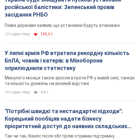
російської балістики: Зеленський провів
засідання РНБО
Глава держави заявив, що установки будуть атаковані
12 годин тому
130,3 т.
У липні армія РФ втратила рекордну кількість
БпЛА, човнів і катерів: в Міноборони
оприлюднили статистику
Минулого місяця також зросли втрати РФ у живій силі, танках
та кількість уражень на великій відстані
10 годин тому
4,8 т.
"Потрібні швидкі та нестандартні підходи":
Корецький пообіцяв надати бізнесу
пріоритетний доступ до наявних складських
приміщень
Так чи так, бізнес після обстрілів отримає підтримку