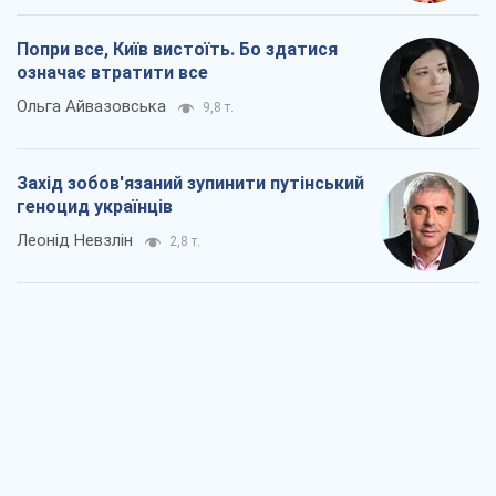
Попри все, Київ вистоїть. Бо здатися
означає втратити все
Ольга Айвазовська
9,8 т.
Захід зобов'язаний зупинити путінський
геноцид українців
Леонід Невзлін
2,8 т.