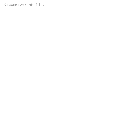
6 годин тому
1,1 т.