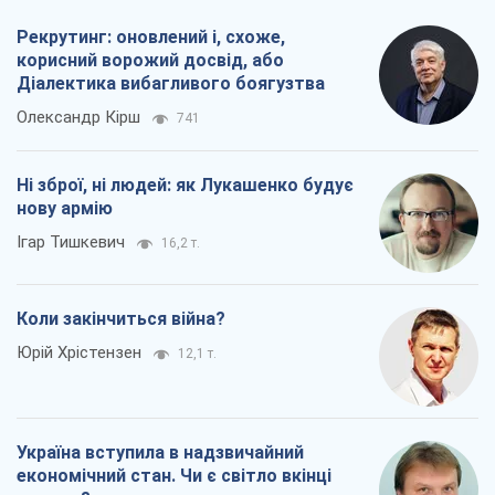
Рекрутинг: оновлений і, схоже,
корисний ворожий досвід, або
Діалектика вибагливого боягузтва
Олександр Кірш
741
Ні зброї, ні людей: як Лукашенко будує
нову армію
Ігар Тишкевич
16,2 т.
Коли закінчиться війна?
Юрій Хрістензен
12,1 т.
Україна вступила в надзвичайний
економічний стан. Чи є світло вкінці