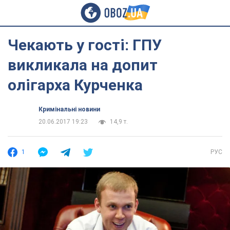
Чекають у гості: ГПУ
викликала на допит
олігарха Курченка
Кримінальні новини
20.06.2017 19:23
14,9 т.
1
РУС