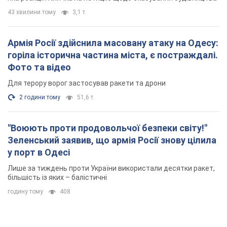
43 хвилини тому
3,1 т.
Армія Росії здійснила масовану атаку на Одесу:
горіла історична частина міста, є постраждалі.
Фото та відео
Для терору ворог застосував ракети та дрони
2 години тому
51,6 т.
"Воюють проти продовольчої безпеки світу!"
Зеленський заявив, що армія Росії знову цілила
у порт в Одесі
Лише за тиждень проти України використали десятки ракет,
більшість із яких – балістичні
годину тому
408