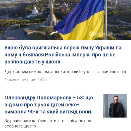
Якою була оригінальна версія гімну України та
чому її боялася Російська імперія: про це не
розповідають у школі
Державним символом є тільки перший куплет та приспів пісні
3 години тому
14,1 т.
Олександру Пономарьову – 53: що
відомо про трьох дітей секс-
символа 90-х та який вигляд вони
мають
За розвитком кар'єри артист не забував про
особисте щастя