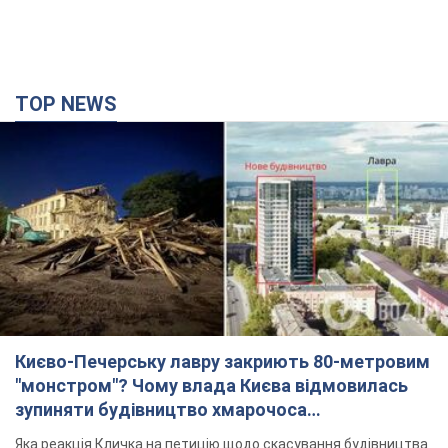
TOP NEWS
Києво-Печерську лавру закриють 80-метровим
"монстром"? Чому влада Києва відмовилась
зупиняти будівництво хмарочоса
"московського вірянина"
Яка реакція Кличка на петицію щодо скасування будівництва