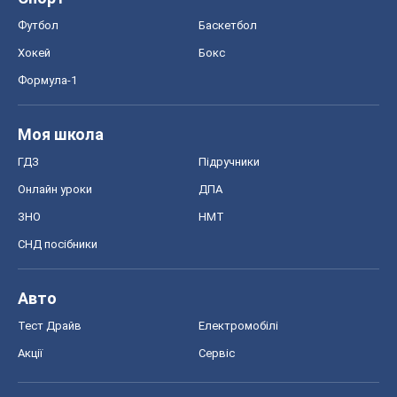
Футбол
Баскетбол
Хокей
Бокс
Формула-1
Моя школа
ГДЗ
Підручники
Онлайн уроки
ДПА
ЗНО
НМТ
СНД посібники
Авто
Тест Драйв
Електромобілі
Акції
Сервіс