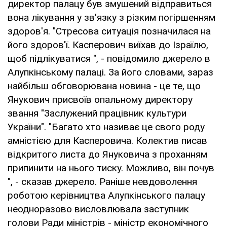
директор палацу був змушений відправиться
вона лікування у зв'язку з різким погіршенням
здоров'я. "Стресова ситуація позначилася на
його здоров'ї. Касперович виїхав до Ізраїлю,
щоб підлікуватися ", - повідомило джерело в
Алупкінському палаці. За його словами, зараз
найбільш обговорювана новина - це те, що
Янукович присвоїв опальному директору
звання "Заслужений працівник культури
України". "Багато хто називає це свого роду
амністією для Касперовича. Колектив писав
відкритого листа до Януковича з проханням
припинити на нього тиску. Можливо, він почув
", - сказав джерело. Раніше невдоволення
роботою керівництва Алупкінського палацу
неодноразово висловлювала заступник
голови Ради міністрів - міністр економічного