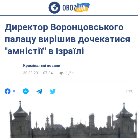
Директор Воронцовського
палацу вирішив дочекатися
"амністії" в Ізраїлі
Кримінальні новини
30.08.2011 07:04
1,2 т.
0
РУС