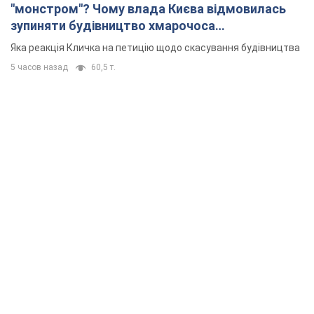
"монстром"? Чому влада Києва відмовилась
зупиняти будівництво хмарочоса
"московського вірянина"
Яка реакція Кличка на петицію щодо скасування будівництва
5 часов назад
60,5 т.