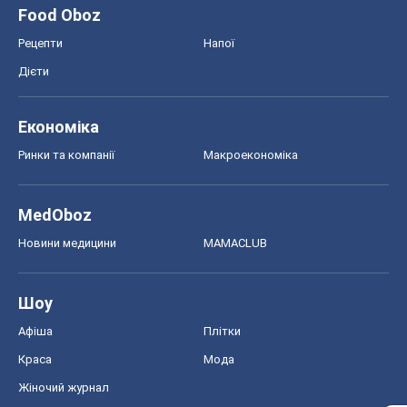
Food Oboz
Рецепти
Напої
Дієти
Економіка
Ринки та компанії
Макроекономіка
MedOboz
Новини медицини
MAMACLUB
Шоу
Афіша
Плітки
Краса
Мода
Жіночий журнал