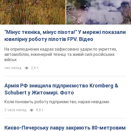
"Мінус техніка, мінус піхота!" У мережі показали
ювелірну роботу пілотів FPV. Відео
На оприлюднених кадрах зафіксовано удари по укриттях,
автомобілях, інженерній техніці та живій силі російських
військ
час назад
2,6 т.
Армія РФ знищила підприємство Kromberg &
Schubert у Житомирі. Фото
Коли поновить роботу підприємство, наразі невідомо
2 часа назад
8,8 т.
Києво-Печерську лавру закриють 80-метровим