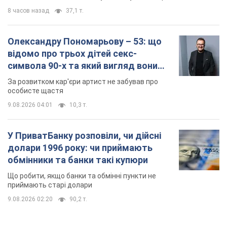
8 часов назад
37,1 т.
Олександру Пономарьову – 53: що
відомо про трьох дітей секс-
символа 90-х та який вигляд вони
мають
За розвитком кар'єри артист не забував про
особисте щастя
9.08.2026 04:01
10,3 т.
У ПриватБанку розповіли, чи дійсні
долари 1996 року: чи приймають
обмінники та банки такі купюри
Що робити, якщо банки та обмінні пункти не
приймають старі долари
9.08.2026 02:20
90,2 т.