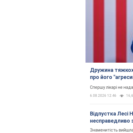
Дружина тяжкох
про його "агреси
Спершу лікарі не над
6.08.2026 12:46
16,6
Відпустка Лесі 
несправедливо 
Знаменитість вийшла 