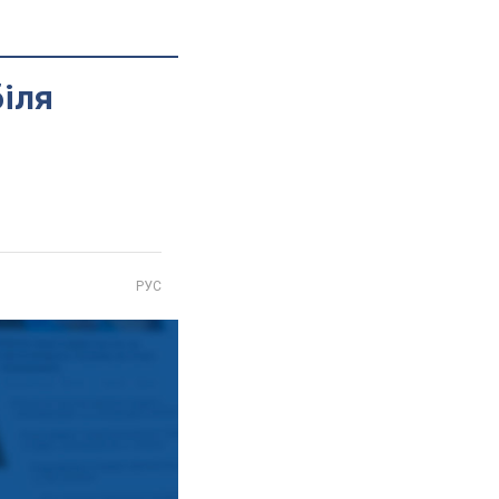
біля
РУС