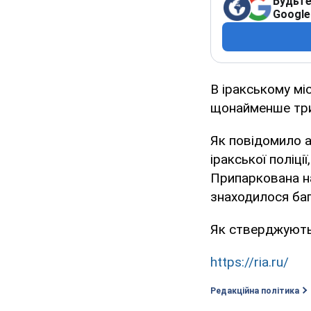
Будьте
Google
В іракському мі
щонайменше три 
Як повідомило 
іракської поліці
Припаркована на
знаходилося баг
Як стверджують 
https://ria.ru/
Редакційна політика