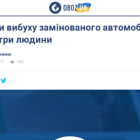
ри вибуху замінованого автомо
 три людини
новини
17
762