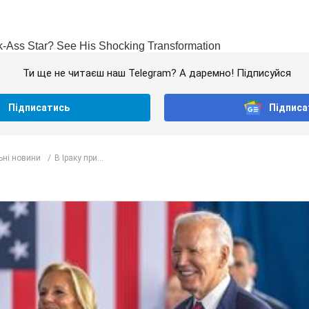
Ти ще не читаєш наш Telegram? А даремно! Підписуйся
Підписатись
Підписа
ьні новини
В Іраку при...