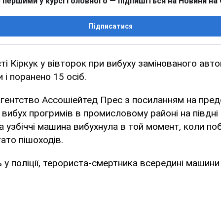
 першими у курсі головного — підпишіться на Новини на
Підписатися
сті Кіркук у вівторок при вибуху замінованого авт
і поранено 15 осіб.
агентство Ассошіейтед Прес з посиланням на пре
ї, вибух прогримів в промисловому районі на півдні 
 узбіччі машина вибухнула в той момент, коли по
ато пішоходів.
у поліції, терориста-смертника всередині машини 