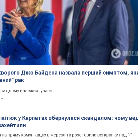
ворого Джо Байдена назвала перший симптом, яки
вний" рак
али цьому належної уваги
 т.
Нікітюк у Карпатах обернулася скандалом: чому ве
захейтили
на пряму комунікацію в мережі та розставила всі крапки над "і"