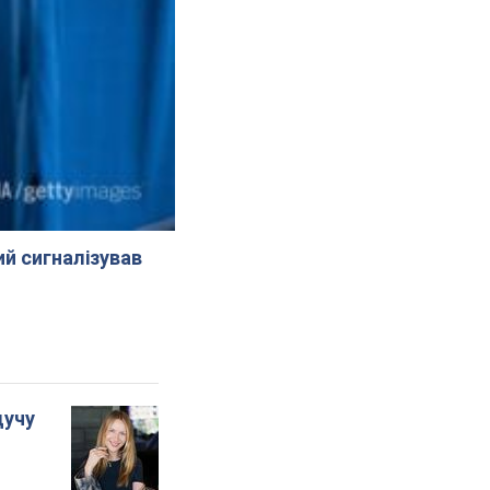
й сигналізував
дучу