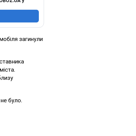
 OBOZ.UA у
омобіля загинули
дставника
міста.
близу
не було.