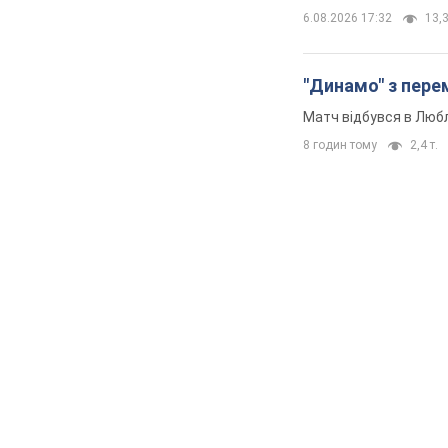
6.08.2026 17:32
13,3
"Динамо" з перем
Матч відбувся в Любл
8 годин тому
2,4 т.