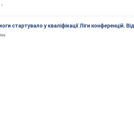
 т.
оги стартувало у кваліфікації Ліги конференцій. Ві
іні