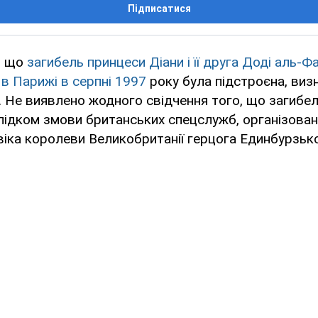
Підписатися
е, що
загибель принцеси Діани і її друга Доді аль-Ф
в Парижі в серпні 1997
року була підстроєна, виз
 Не виявлено жодного свідчення того, що загибе
лідком змови британських спецслужб, організован
іка королеви Великобританії герцога Единбурзько