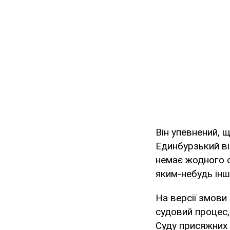
Він упевнений, 
Единбурзький ві
немає жодного с
яким-небудь ін
На версії змови
судовий процес,
Суду присяжних 