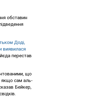
ння обставин
 підведення
тьком Доді,
и виявилася
йєда перестав
унтованими, що
 якщо сам аль-
 сказав Бейкер,
відків.