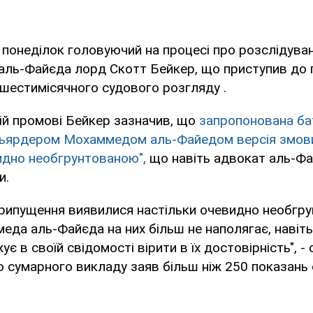
 понеділок головуючий на процесі про розслідува
і аль-Файєда лорд Скотт Бейкер, що приступив до
 шестимісячного судового розгляду .
ій промові Бейкер зазначив, що
запропонована ба
льярдером Мохаммедом аль-Файедом версія змов
идно необгрунтованою",
що навіть адвокат аль-Фа
и.
 припущення виявилися настільки очевидно необгр
да аль-Файєда на них більш не наполягає, навіть
є в своїй свідомості вірити в їх достовірність", -
 сумарного викладу заяв більш ніж 250 показань с