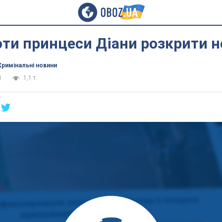
ти принцеси Діани розкрити н
Кримінальні новини
1
1,1 т.