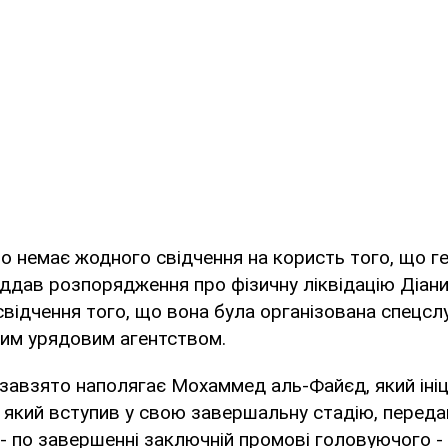
що немає жодного свідчення на користь того, що г
ддав розпорядження про фізичну ліквідацію Діани,
відчення того, що вона була організована спецс
шим урядовим агентством.
 завзято наполягає Мохаммед аль-Файєд, який іні
 який вступив у свою завершальну стадію, передаю
- по завершенні заключній промові головуючого -