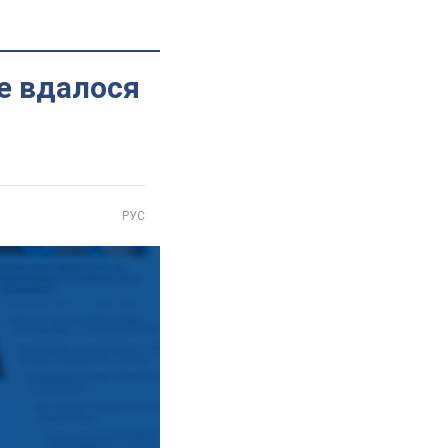
е вдалося
РУС