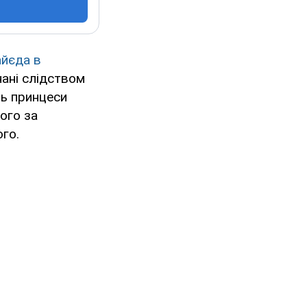
айєда в
нані слідством
ль принцеси
ого за
го.