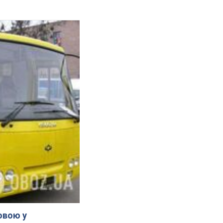
овою у