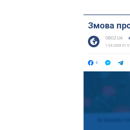
Змова про
OBOZ.UA
1.04.2008 01:5
0