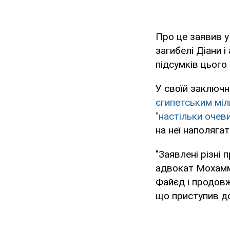
Про це заявив у
загибелі Діани 
підсумків цього
У своїй заключн
єгипетським мі
"настільки очев
на неї наполягат
"Заявлені різні
адвокат Мохамме
Файєд і продовжу
що приступив до