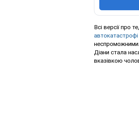
Всі версії про т
автокатастрофі 
неспроможними.
Діани стала нас
вказівкою чолов