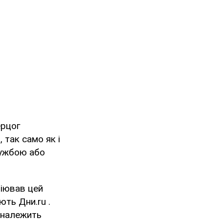
ерцог
 так само як і
лужбою або
ціював цей
ть Дни.ru .
 належить