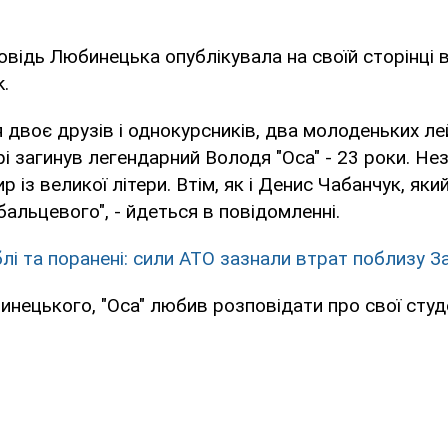
овідь Любинецька опублікувала на своїй сторінці в
.
ся двоє друзів і однокурсників, два молоденьких л
ері загинув легендарний Володя "Оса" - 23 роки. Не
р із великої літери. Втім, як і Денис Чабанчук, яки
бальцевого", - йдеться в повідомленні.
блі та поранені: сили АТО зазнали втрат поблизу 
нецького, "Оса" любив розповідати про свої студ