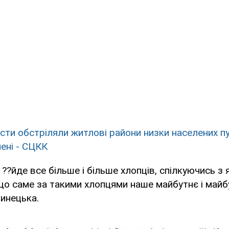
сти обстріляли житлові райони низки населених пу
нені - СЦКК
 ??йде все більше і більше хлопців, спілкуючись з
що саме за такими хлопцями наше майбутнє і майбут
инецька.