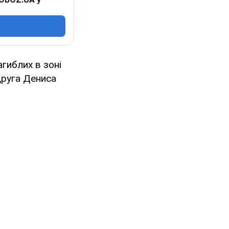
гиблих в зоні
 друга Дениса