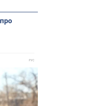
 про
РУС