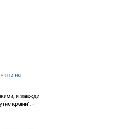
нктів на
 якими, я завжди
нє країни", -