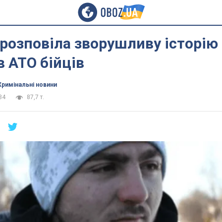
розповіла зворушливу історію
в АТО бійців
Кримінальні новини
34
87,7 т.