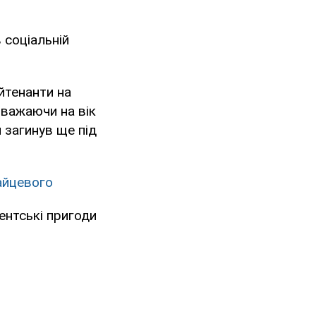
 соціальній
ейтенанти на
зважаючи на вік
й загинув ще під
Зайцевого
ентські пригоди