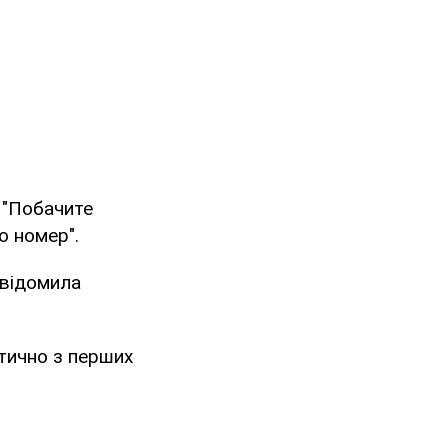
: "Побачите
о номер".
овідомила
ктично з перших