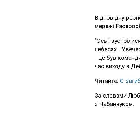
Відповідну розп
мережі Facebook
"Ось і зустріли
небесах... Увеч
- це був команди
час виходу з Де
Читайте:
Є заги
За словами Люби
з Чабанчуком.