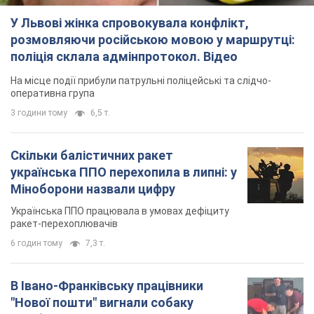
У Львові жінка спровокувала конфлікт,
розмовляючи російською мовою у маршрутці:
поліція склала адмінпротокол. Відео
На місце події прибули патрульні поліцейські та слідчо-
оперативна група
3 години тому
6,5 т.
Скільки балістичних ракет
українська ППО перехопила в липні: у
Міноборони назвали цифру
Українська ППО працювала в умовах дефіциту
ракет-перехоплювачів
6 годин тому
7,3 т.
В Івано-Франківську працівники
"Нової пошти" вигнали собаку