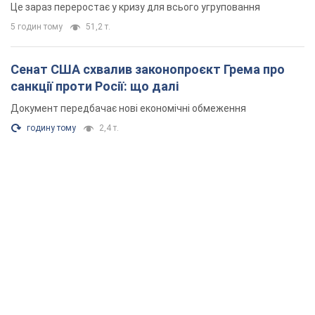
Це зараз переростає у кризу для всього угруповання
5 годин тому
51,2 т.
Сенат США схвалив законопроєкт Грема про
санкції проти Росії: що далі
Документ передбачає нові економічні обмеження
годину тому
2,4 т.