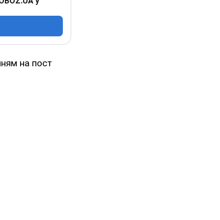
 OBOZ.UA у
ням на пост