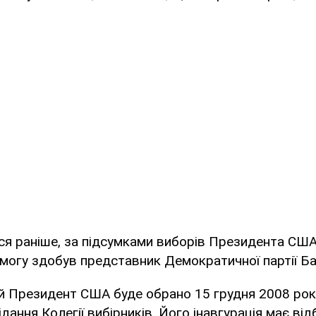
я раніше, за підсумками виборів Президента США,
могу здобув представник Демократичної партії Б
й Президент США буде обрано 15 грудня 2008 рок
дання Колегії вибірників. Його інавгурація має від