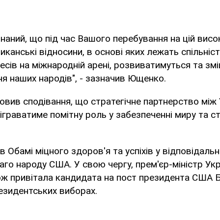
наний, що під час Вашого перебування на цій висок
канські відносини, в основі яких лежать спільніст
ресів на міжнародній арені, розвиватимуться та з
ння наших народів", - зазначив Ющенко.
вив сподівання, що стратегічне партнерство між 
діграватиме помітну роль у забезпеченні миру та ст
Обамі міцного здоров'я та успіхів у відповідальн
лаго народу США. У свою чергу, прем'єр-міністр Ук
ж привітала кандидата на пост президента США 
езидентських виборах.