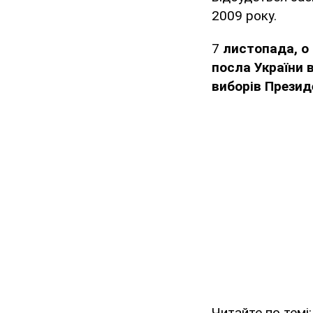
2009 року.
7
листопада, о 
посла України 
виборів Прези
Читайте по темі: