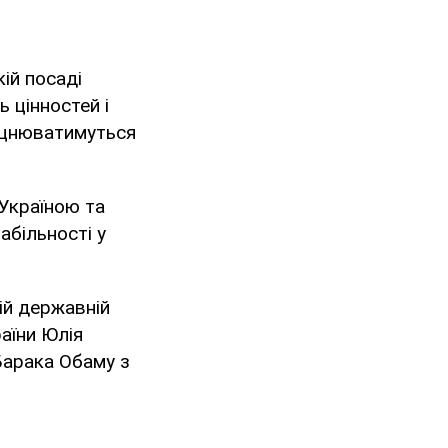
ій посаді
ь цінностей і
міцнюватимуться
Україною та
абільності у
ій державній
раїни Юлія
Барака Обаму з