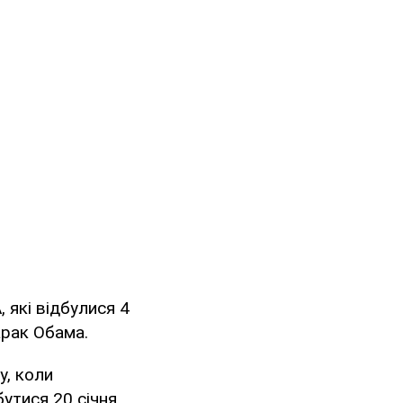
 які відбулися 4
арак Обама.
у, коли
бутися 20 січня