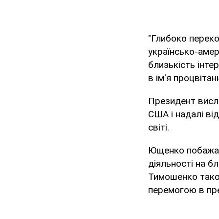
"Глибоко переко
українсько-амери
близькість інте
в ім'я процвіта
Президент висло
США і надалі ві
світі.
Ющенко побажав 
діяльності на б
Тимошенко тако
перемогою в пр