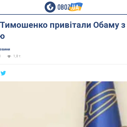
 Тимошенко привітали Обаму з
ю
новини
1
1,8 т.