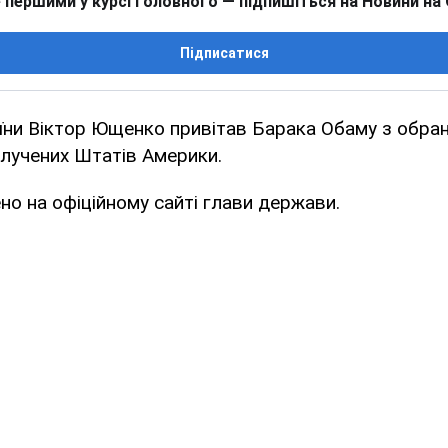
 першими у курсі головного — підпишіться на Новини на
Підписатися
їни Віктор Ющенко привітав Барака Обаму з обран
лучених Штатів Америки.
но на офіційному сайті глави держави.