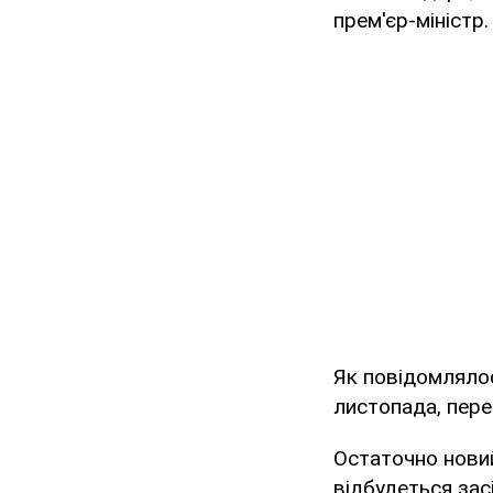
прем'єр-міністр.
Як повідомлялос
листопада, пере
Остаточно нови
відбудеться засі