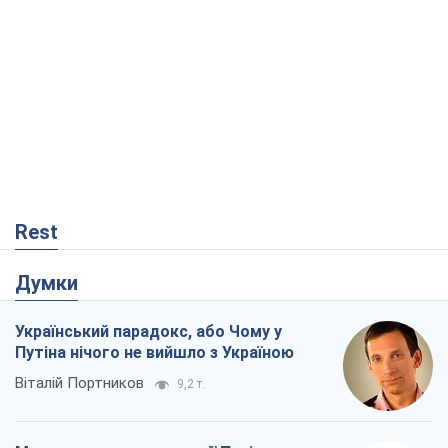
Rest
Думки
Український парадокс, або Чому у
Путіна нічого не вийшло з Україною
Віталій Портников
9,2 т.
Москва висуває претензії Пекіну:
дружба перетворюється на залежність
Росії від Китаю
Віктор Каспрук
8,3 т.
Дух Анкоріджа остаточно випарувався
Віктор Андрусів
2,4 т.