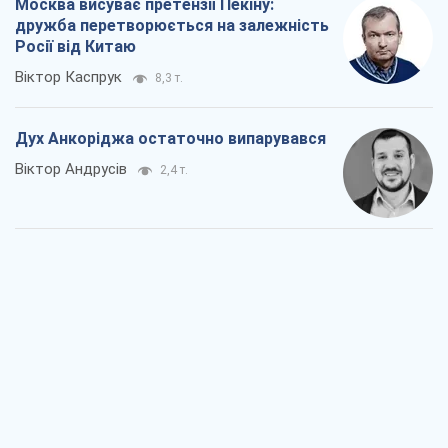
Війна і медіа: політика пішла в
соцмережі, а ЗМІ грають за правилами
ютуб
Павло Казарін
1,3 т.