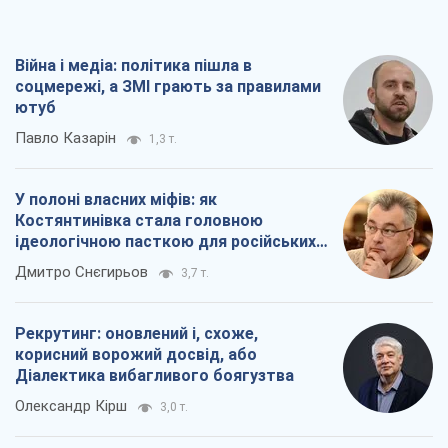
У полоні власних міфів: як
Костянтинівка стала головною
ідеологічною пасткою для російських
окупантів
Дмитро Снєгирьов
3,7 т.
Рекрутинг: оновлений і, схоже,
корисний ворожий досвід, або
Діалектика вибагливого боягузтва
Олександр Кірш
3,0 т.
Ні зброї, ні людей: як Лукашенко будує
нову армію
Ігар Тишкевич
17,2 т.
Всі думки