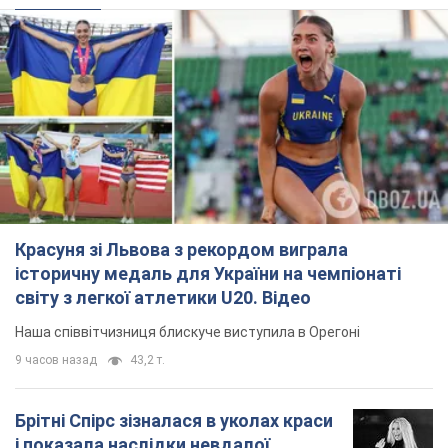
Красуня зі Львова з рекордом виграла
історичну медаль для України на чемпіонаті
світу з легкої атлетики U20. Відео
Наша співвітчизниця блискуче виступила в Орегоні
9 часов назад
43,2 т.
Брітні Спірс зізналася в уколах краси
і показала наслідки невдалої
косметології: ходила так майже
місяць
Помітний наслідок процедури зберігався
близько чотирьох тижнів
5 часов назад
1,6 т.
У Росії заарештували розробників
дрона, який у квітні презентували