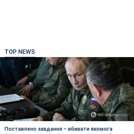
Поставлено завдання – вбивати якомога
більше українців: Фейгін назвав "тригери"
Путіна
У агресора є лише два варіанти примусу України до
капітуляції
3 часа назад
9,7 т.
Армія РФ знищила підприємство Kromberg &
Schubert у Житомирі. Фото