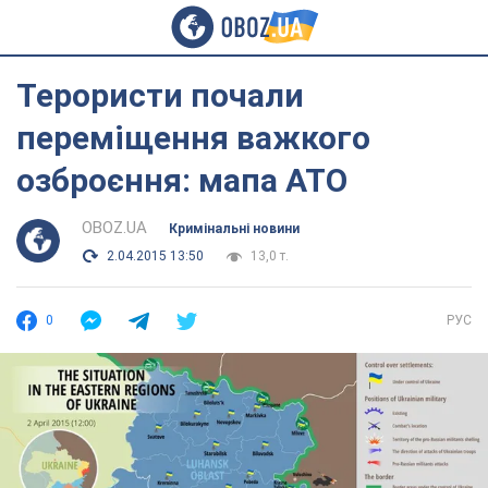
Терористи почали
переміщення важкого
озброєння: мапа АТО
OBOZ.UA
Кримінальні новини
2.04.2015 13:50
13,0 т.
0
РУС