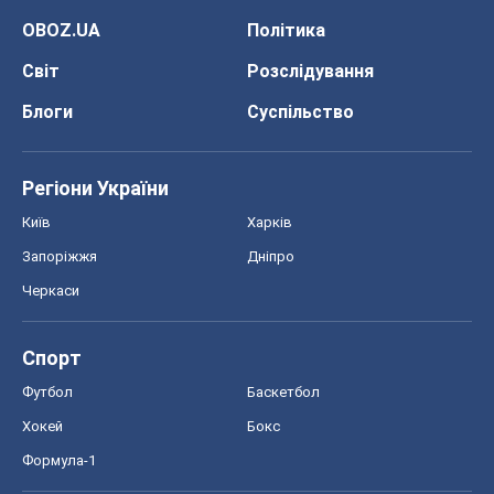
Київ
Харків
Запоріжжя
Дніпро
Черкаси
Спорт
Футбол
Баскетбол
Хокей
Бокс
Формула-1
Моя школа
ГДЗ
Підручники
Онлайн уроки
ДПА
ЗНО
НМТ
СНД посібники