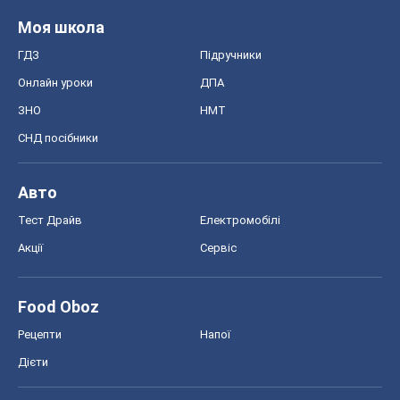
Авто
Тест Драйв
Електромобілі
Акції
Сервіс
Food Oboz
Рецепти
Напої
Дієти
Економіка
Ринки та компанії
Макроекономіка
MedOboz
Новини медицини
MAMACLUB