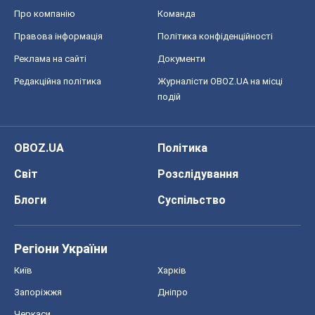
Регіони України
Київ
Харків
Запоріжжя
Дніпро
Черкаси
Спорт
Футбол
Баскетбол
Хокей
Бокс
Формула-1
Моя школа
ГДЗ
Підручники
Онлайн уроки
ДПА
ЗНО
НМТ
СНД посібники