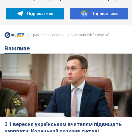
З 1 вересня українським вчителям підвищать
зарплати: Корецький розкрив деталі
Одночасно з підвищенням зарплат педагогам уряд
анонсував збільшення студентських стипендій
7.08.2026 00:29
11,7 т.
Скільки балістичних ракет
українська ППО перехопила в липні: у
Міноборони назвали цифру
Українська ППО працювала в умовах дефіциту
ракет-перехоплювачів
2 часа назад
5,6 т.
Ауріка Ротару через суд змінила