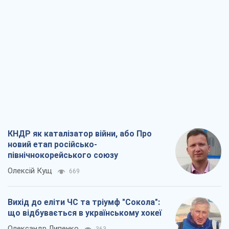
Вихід до еліти ЧС та тріумф "Сокола":
що відбувається в українському хокеї
Олександр Липенко
363
Що очікує українців у 2026–2028 роках?
Головні висновки з нових прогнозів від
НБУ
Василь Фурман
6,8 т.
Результат ударів по НПЗ Росії значно
більший, ніж здається
Дмитро Томчук
3,1 т.
Всі думки