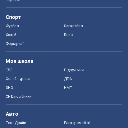
Авто
Тест Драйв
Електромобілі
Акції
Сервіс
Food Oboz
Рецепти
Напої
Дієти
Економіка
Ринки та компанії
Макроекономіка
MedOboz
Новини медицини
MAMACLUB