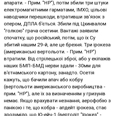
апарати. - Прим. "НР"), потім збили три штуки
електромагнітними гарматами, ІМХО, цільові
наводчики перешкоди, втративши зв'язок з
опером, ДПЛА б'ється. Збили під Цхинвалом
"голкою" грача осетини. Вантажі заявили
спочатку, що російський, потім, що їх Су
збитий нашим 29-й, але це брехня. Три ірокеза
(американські вертольоти. - Прим. "НР")
втратили. Від стрілецької зброї, або у екіпажів
наших БМП-БМД нерви здали - 30мм для
в'єтнамського картону, занадто. Осетія
кажуть, що бачили апач або кобру
(вертольоти американського виробництва -
прим. "НР"), але їх за визначенням у гризунів
немає. Якщо врахувати незнання, аерофобію з
панікою і те, що кобра - апдейт ірокеза, стає
зрозуміло, що Ю-ейч-1 (вертоліт "Ірокез" -