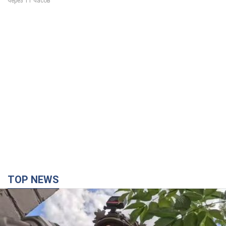
TOP NEWS
Третій армійський корпус створює для
російських окупантів на Лиманському напрямку
критичний дискомфорт: як це вдалося
Це зараз переростає у кризу для всього угруповання
40 минут назад
4,7 т.
"Працюємо, щоб отримати пакети з ракетами