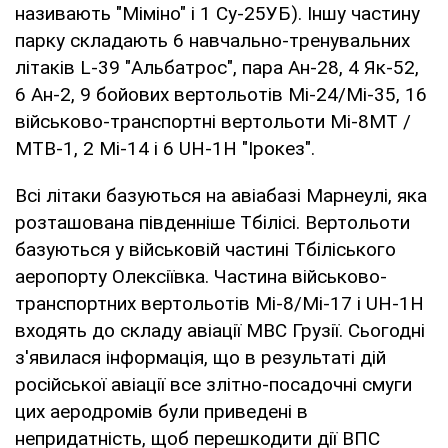
називають "Міміно" і 1 Су-25УБ). Іншу частину
парку складають 6 навчально-тренувальних
літаків L-39 "Альбатрос", пара Ан-28, 4 Як-52,
6 Ан-2, 9 бойових вертольотів Мі-24/Мі-35, 16
військово-транспортні вертольоти Мі-8МТ /
МТВ-1, 2 Мі-14 і 6 UH-1H "Ірокез".
Всі літаки базуються на авіабазі Марнеулі, яка
розташована південніше Тбілісі. Вертольоти
базуються у військовій частині Тбіліського
аеропорту Олексіївка. Частина військово-
транспортних вертольотів Мі-8/Мі-17 і UH-1H
входять до складу авіації МВС Грузії. Сьогодні
з'явилася інформація, що в результаті дій
російської авіації все злітно-посадочні смуги
цих аеродромів були приведені в
непридатність, щоб перешкодити дії ВПС