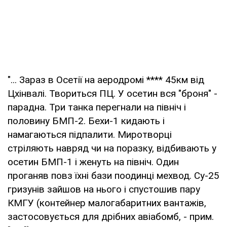
"... Зараз в Осетії на аеродромі **** 45км від
Цхінвалі. Твориться ПЦ. У осетин вся "броня" -
парадна. Три танка перегнали на північ і
половину БМП-2. Бехи-1 кидають і
намагаються підпалити. Миротворці
стріляють навряд чи на поразку, відбивають у
осетин БМП-1 і женуть на північ. Один
проганяв повз їхні бази поодинці мехвод. Су-25
гризунів зайшов на нього і спустошив пару
КМГУ (контейнер малогабаритних вантажів,
застосовується для дрібних авіабомб, - прим.