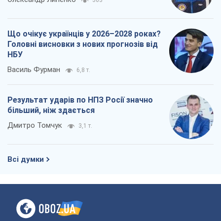
Про компанію
Команда
Правова інформація
Політика конфіденційності
Реклама на сайті
Документи
Редакційна політика
Журналісти OBOZ.UA на місці
подій
OBOZ.UA
Політика
Світ
Розслідування
Блоги
Суспільство