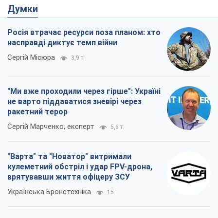
кулеметний обстріл і удар FPV-дрона,
врятувавши життя офіцеру ЗСУ
Українська Бронетехніка
15
КНДР як каталізатор війни, або Про
новий етап російсько-
північнокорейського союзу
Олексій Кущ
669