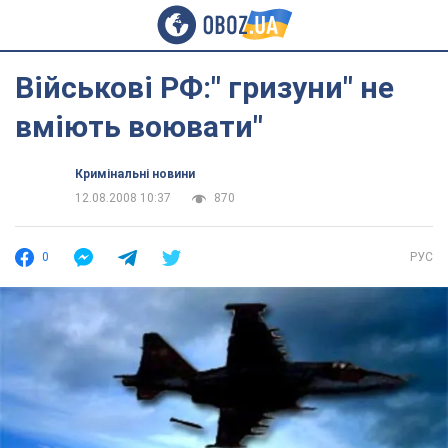
Військові РФ:" гризуни" не
вміють воювати"
Кримінальні новини
12.08.2008 10:37
870
0
РУС