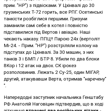
прим. "НР") з підвісками. У Цхінвалі до 30
грузинських Т-72 горить, все РПГ. Осетинські
танкісти розбіглися першими. Гризуни
заманили самі себе в котел і повністю
підставилися під Вертов і авіацію. Наші
чекають наказу. ППЦ!! Парою 24х (вертоліт
Мі-24. - Прим. "НР") розстріляли колону на
підступах до Цхінвалі. За 30 машин, з них
танків 3 і БМП / БТР 8. Убили по два блоки
8Кор і 12 атак на двох. СК ірокез
розполовинив. Лежать 2 Су-25, один МІГАР,
другий, атакувавши Верта, отримав "наречену"
".
Напередодні заступник начальника Генштабу
РФ Анатолій Наговіцин підтвердив, що в ході
зіткнення
втрачені два російських літаки
-