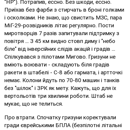
"НР"). Потрапив, ессно. Без шкоди, ессно.
Приїхав без фарби з стирчать в броні голками
і осколками. Не знаю, що свистить МЗС, пара
МіГ-29-розвідників літає регулярно. Пости
миротворців 7 разів запитували підтримку з
повітря ... З 45 км видно стовп диму і "небо
біле" від інверсійних слідів акацій і градів ...
Спілкувався з пілотами Мигово. Гризуни не
вміють воювати - складують біля градів
ракети в штабелі - С-8 або гармата, і артточкі
немає. Колони йдуть по 70-80 машин і танків
без "шілок" і ЗРК як мету. Кажуть, що для їх
вертольотів три хвилини роботи. Штаб не
мукає, що не телиться.
Про втрати. Спочатку гризуни коректували
гради єврейськими БПЛА (безпілотні літальні