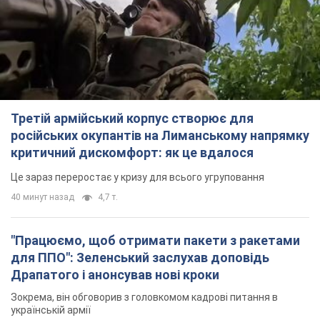
для ППО": Зеленський заслухав доповідь
Драпатого і анонсував нові кроки
Зокрема, він обговорив з головкомом кадрові питання в
українській армії
2 часа назад
2,0 т.
В окупованій Ялті прогриміли потужні вибухи:
валить чорний дим. Фото і відео
Місто, ймовірно, опинилося під атакою дронів
4 часа назад
5,3 т.