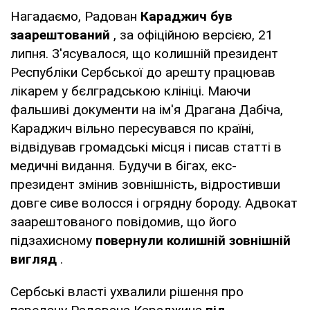
Нагадаємо, Радован
Караджич був
заарештований
, за офіційною версією, 21
липня. З'ясувалося, що колишній президент
Республіки Сербської до арешту працював
лікарем у бєлградською клініці. Маючи
фальшиві документи на ім'я Драгана Дабіча,
Караджич вільно пересувався по країні,
відвідував громадські місця і писав статті в
медичні видання. Будучи в бігах, екс-
президент змінив зовнішність, відростивши
довге сиве волосся і огрядну бороду. Адвокат
заарештованого повідомив, що його
підзахисному
повернули колишній зовнішній
вигляд
.
Сербські власті ухвалили рішення про