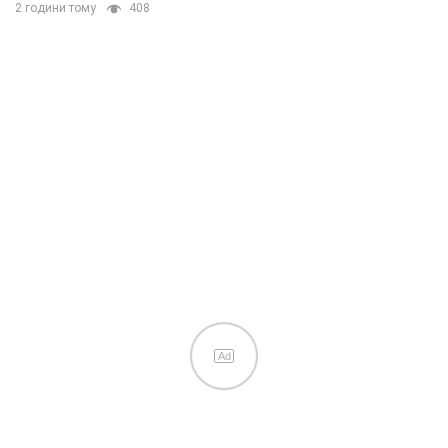
2 години тому
408
Ad