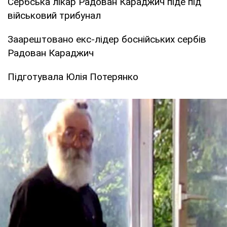
Сербська лікар Радован Караджич піде під
військовий трибунал
Заарештовано екс-лідер боснійських сербів
Радован Караджич
Підготувала Юлія Потерянко