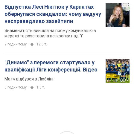
Відпустка Лесі Нікітюк у Карпатах
обернулася скандалом: чому ведучу
несправедливо захейтили
Знаменитість вийшла на пряму комунікацію в
мережі та розставила всі крапки над "і"
9 годин тому
12,5 т.
"Динамо" з перемоги стартувало у
кваліфікації Ліги конференцій. Відео
Матч відбувся в Любліні
5 годин тому
1,8 т.