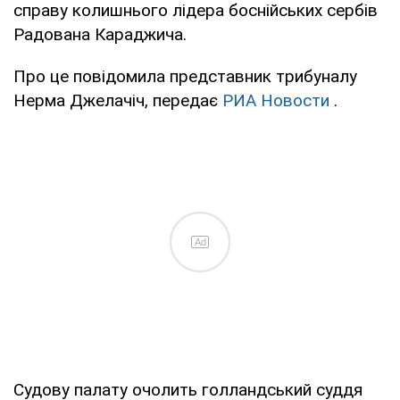
справу колишнього лідера боснійських сербів
Радована Караджича.
Про це повідомила представник трибуналу
Нерма Джелачіч, передає
РИА Новости
.
Ad
Судову палату очолить голландський суддя