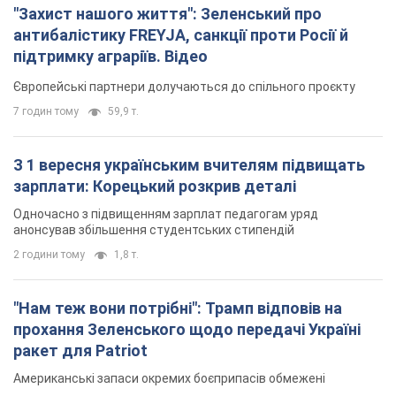
"Захист нашого життя": Зеленський про
антибалістику FREYJA, санкції проти Росії й
підтримку аграріїв. Відео
Європейські партнери долучаються до спільного проєкту
7 годин тому
59,9 т.
З 1 вересня українським вчителям підвищать
зарплати: Корецький розкрив деталі
Одночасно з підвищенням зарплат педагогам уряд
анонсував збільшення студентських стипендій
2 години тому
1,8 т.
"Нам теж вони потрібні": Трамп відповів на
прохання Зеленського щодо передачі Україні
ракет для Patriot
Американські запаси окремих боєприпасів обмежені