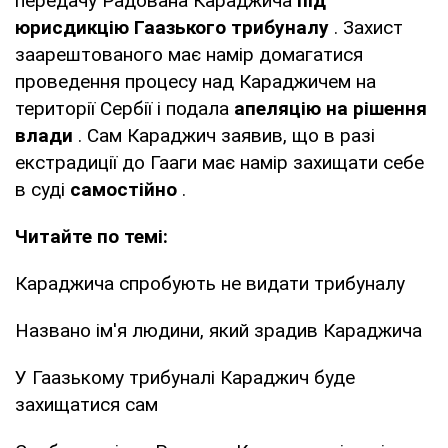
передачу Радована Караджича
під
юрисдикцію Гаазького трибуналу
. Захист
заарештованого має намір домагатися
проведення процесу над Караджичем на
території Сербії і подала
апеляцію на рішення
влади
. Сам Караджич заявив, що в разі
екстрадиції до Гааги має намір захищати себе
в суді
самостійно
.
Читайте по темі:
Караджича спробують не видати трибуналу
Названо ім'я людини, який зрадив Караджича
У Гаазькому трибуналі Караджич буде
захищатися сам