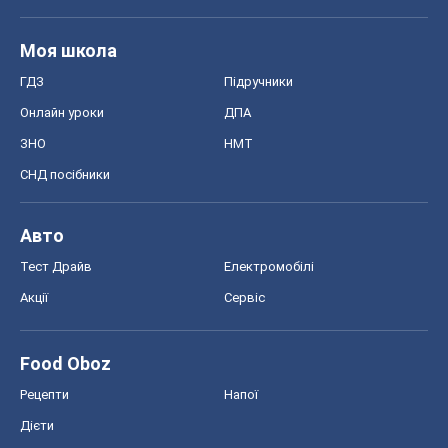
Моя школа
ГДЗ
Підручники
Онлайн уроки
ДПА
ЗНО
НМТ
СНД посібники
Авто
Тест Драйв
Електромобілі
Акції
Сервіс
Food Oboz
Рецепти
Напої
Дієти