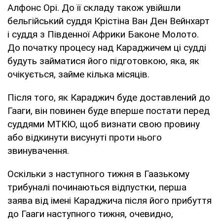
Алфонс Орі. До її складу також увійшли
бельгійський суддя Крістіна Ван Ден Вейнхарт
і суддя з Південної Африки Баконе Молото.
До початку процесу над Караджичем ці судді
будуть займатися його підготовкою, яка, як
очікується, займе кілька місяців.
Після того, як Караджич буде доставлений до
Гааги, він повинен буде вперше постати перед
суддями МТКЮ, щоб визнати свою провину
або відкинути висунуті проти нього
звинувачення.
Оскільки з наступного тижня в Гаазькому
трибуналі починаються відпустки, перша
заява від імені Караджича після його прибуття
до Гааги наступного тижня, очевидно,