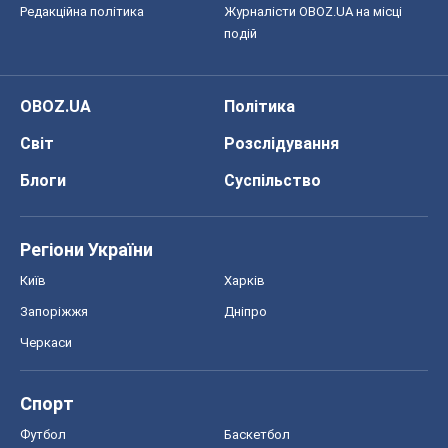
Редакційна політика
Журналісти OBOZ.UA на місці
подій
OBOZ.UA
Політика
Світ
Розслідування
Блоги
Суспільство
Регіони України
Київ
Харків
Запоріжжя
Дніпро
Черкаси
Спорт
Футбол
Баскетбол