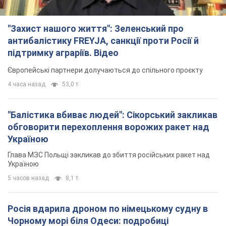
"Захист нашого життя": Зеленський про
антибалістику FREYJA, санкції проти Росії й
підтримку аграріїв. Відео
Європейські партнери долучаються до спільного проєкту
4 часа назад
53,0 т.
"Балістика вбиває людей": Сікорський закликав
обговорити перехоплення ворожих ракет над
Україною
Глава МЗС Польщі закликав до збиття російських ракет над
Україною
5 часов назад
8,1 т.
Росія вдарила дроном по німецькому судну в
Чорному морі біля Одеси: подробиці