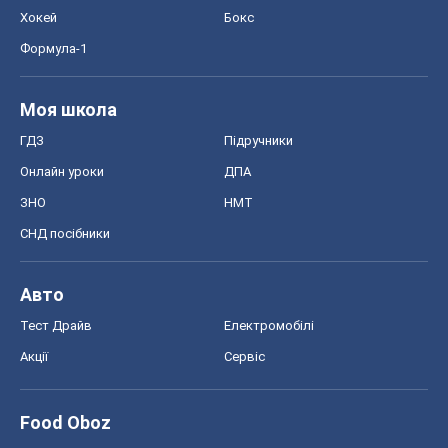
Хокей
Бокс
Формула-1
Моя школа
ГДЗ
Підручники
Онлайн уроки
ДПА
ЗНО
НМТ
СНД посібники
Авто
Тест Драйв
Електромобілі
Акції
Сервіс
Food Oboz