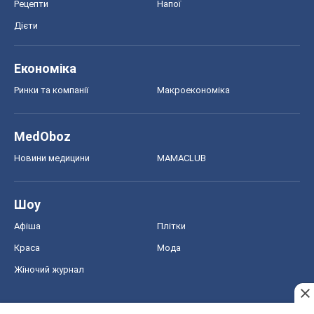
Рецепти
Напої
Дієти
Економіка
Ринки та компанії
Макроекономіка
MedOboz
Новини медицини
MAMACLUB
Шоу
Афіша
Плітки
Краса
Мода
Жіночий журнал