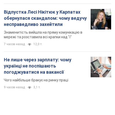
Відпустка Лесі Нікітюк у Карпатах
обернулася скандалом: чому ведучу
несправедливо захейтили
Знаменитість вийшла на пряму комунікацію в
мережі та розставила всі крапки над "і"
7 часов назад
12,0 т.
Не лише через зарплату: чому
українці не поспішають
погоджуватися на вакансії
Чого найбільше бракує на ринку праці
9 часов назад
3,1 т.