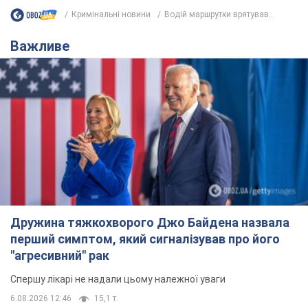
Кримінальні новини
Водій маршрутки врятував...
Важливе
Дружина тяжкохворого Джо Байдена назвала
перший симптом, який сигналізував про його
"агресивний" рак
Спершу лікарі не надали цьому належної уваги
6.08.2026 12:46
15,1 т.