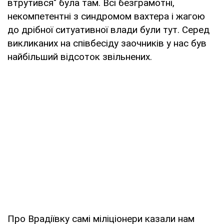
втрутився" була там. Всі безграмотні,
некомпетентні з синдромом вахтера і жагою
до дрібної ситуативної влади були тут. Серед
викликаних на співбесіду заочників у нас був
найбільший відсоток звільнених.
Про Врадіївку самі міліціонери казали нам