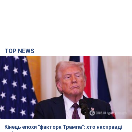
Кінець епохи "фактора Трампа": хто насправді
забезпечить Україні захист від російської
балістики. Інтерв’ю з Безсмертним
Володимир Зеленський зустрівся з українським дипломата
та окреслив нове бачення війни та ролі міжнародних
партнерів у боротьбі з Росією
час назад
5,8 т.
У Києві внаслідок російської атаки