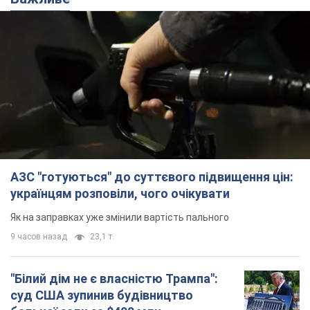
АЗС "готуються" до суттєвого підвищення цін:
українцям розповіли, чого очікувати
Як на заправках уже змінили вартість пального
9 часов назад
23,1 т.
"Білий дім не є власністю Трампа":
суд США зупинив будівництво
бальної зали за $400 млн
Трамп вже заявив, що негайно подасть
апеляцію а це "жахливе рішення"
9 часов назад
1,9 т.
Війна змінює не лише тактику: в НГУ
показали інженерні рішення проти
російських FPV-дронів. Фото