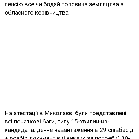
пенсію все чи бодай половина земляцтва з
обласного керівництва.
На атестації в Миколаєві були представлені
всі початкові баги, типу 15-хвилин-на-
кандидата, денне навантаження в 29 співбесід
+ розбір документів (і виклик за потреби) 30-