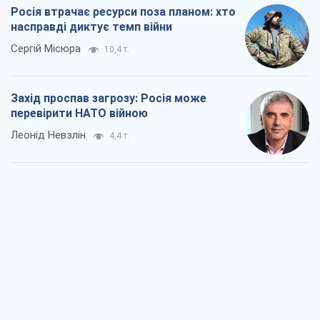
"Варта" та "Новатор" витримали
кулеметний обстріл і удар FPV-дрона,
врятувавши життя офіцеру ЗСУ
Українська Бронетехніка
3,8 т.
КНДР як каталізатор війни, або Про