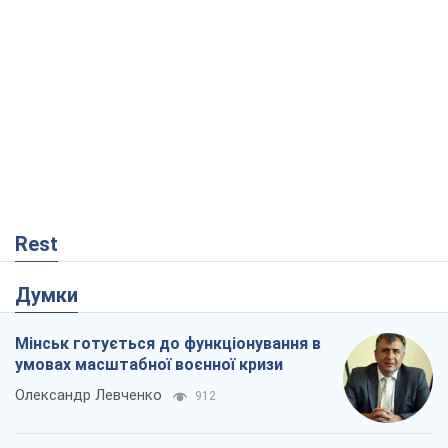
Rest
Думки
Мінськ готується до функціонування в
умовах масштабної воєнної кризи
Олександр Левченко
912
Росія втрачає ресурси поза планом: хто
насправді диктує темп війни
Сергій Місюра
10,4 т.
Захід проспав загрозу: Росія може
перевірити НАТО війною
Леонід Невзлін
4,4 т.