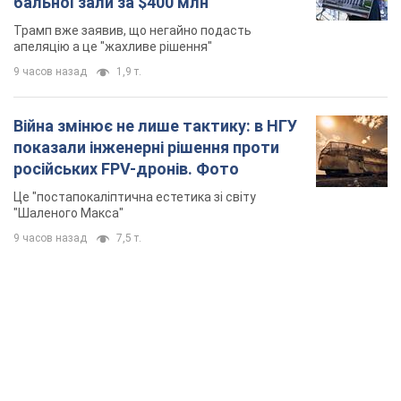
Це "постапокаліптична естетика зі світу
"Шаленого Макса"
9 часов назад
7,5 т.
TOP NEWS