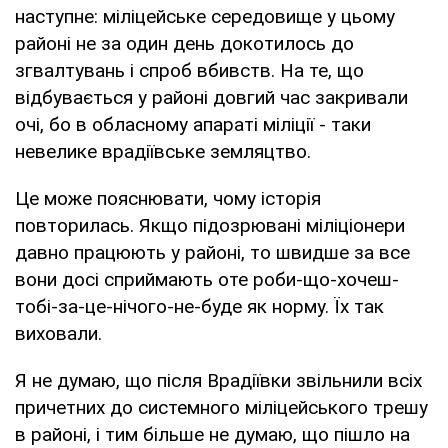
наступне: міліцейське середовище у цьому
районі не за один день докотилось до
згвалтувань і спроб вбивств. На те, що
відбувається у районі довгий час закривали
очі, бо в обласному апараті міліції - таки
невелике врадіївське земляцтво.
Це може пояснювати, чому історія
повторилась. Якщо підозрювані міліціонери
давно працюють у районі, то швидше за все
вони досі сприймають оте роби-що-хочеш-
тобі-за-це-нічого-не-буде як норму. Їх так
виховали.
Я не думаю, що після Врадіївки звільнили всіх
причетних до системного міліцейського трешу
в районі, і тим більше не думаю, що пішло на