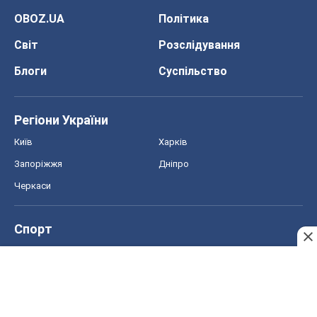
Київ
Харків
Запоріжжя
Дніпро
Черкаси
Спорт
Футбол
Баскетбол
Хокей
Бокс
Формула-1
Моя школа
ГДЗ
Підручники
Онлайн уроки
ДПА
ЗНО
НМТ
СНД посібники