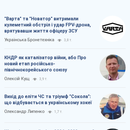
новий етап російсько-
північнокорейського союзу
Олексій Кущ
3,9 т.
Вихід до еліти ЧС та тріумф "Сокола":
що відбувається в українському хокеї
Олександр Липенко
1,7 т.
Що очікує українців у 2026–2028 роках?
Головні висновки з нових прогнозів від
НБУ
Василь Фурман
28,1 т.
Всі думки