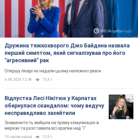
Дружина тяжкохворого Джо Байдена назвала
перший симптом, який сигналізував про його
"агресивний" рак
Спершу лікарі не надали цьому належної уваги
6.08.2026 12:46
15,8 т.
Відпустка Лесі Нікітюк у Карпатах
обернулася скандалом: чому ведучу
несправедливо захейтили
Знаменитість вийшла на пряму комунікацію в
мережі та розставила всі крапки над "і"
10 часов назад
12,6 т.