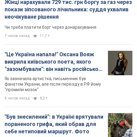
Жінці нарахували 729 тис. грн боргу за газ через
покази зіпсованого лічильника: суддя ухвалив
неочікуване рішення
Чи треба платити борг через донарахування
7 часов назад
11,7 т.
"Це Україна напала!" Оксана Вояж
викрила київського поета, якого
"зазомбували": він навіть російської
не знав, а тепер хоче геноциду
Як зазначила артистка, письменник був
українців
фанатом України, але після переїзду в РФ йому
"промили мозок"
6 часов назад
8,2 т.
"Був знесилений": в Україні врятували
пораненого грифа, який обрав для
себе нетиповий маршрут. Фото