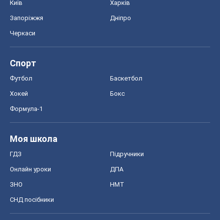
Київ
Харків
Запоріжжя
Дніпро
Черкаси
Спорт
Футбол
Баскетбол
Хокей
Бокс
Формула-1
Моя школа
ГДЗ
Підручники
Онлайн уроки
ДПА
ЗНО
НМТ
СНД посібники