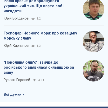
Росія прагне деморалізувати
український тил. Що варто собі
нагадати
Юрій Богданов
1,2 т.
Господарі Чорного моря: про козацьку
морську славу
Юрій Кирпичов
1,3 т.
"Покоління олів'є": звичка до
російського виявилася сильнішою за
війну
Руслан Горовий
4,3 т.
Всі думки