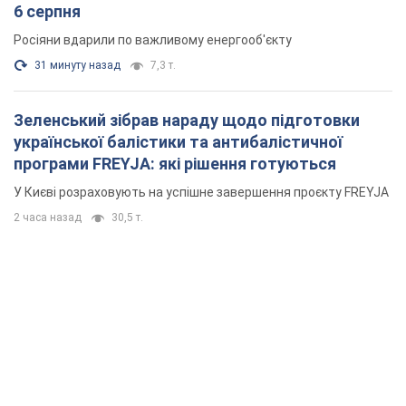
6 серпня
Росіяни вдарили по важливому енергооб'єкту
31 минуту назад
7,3 т.
Зеленський зібрав нараду щодо підготовки
української балістики та антибалістичної
програми FREYJA: які рішення готуються
У Києві розраховують на успішне завершення проєкту FREYJA
2 часа назад
30,5 т.