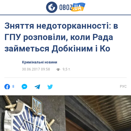
Зняття недоторканності: в
ГПУ розповіли, коли Рада
займеться Добкіним і Ко
Кримінальні новини
30.06.2017 09:58
9,5 т.
8
РУС