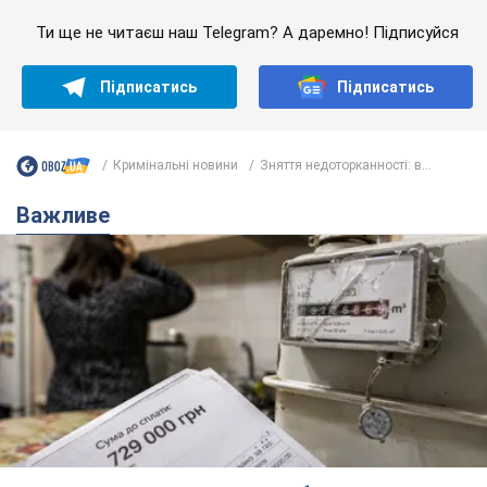
Ти ще не читаєш наш Telegram? А даремно! Підписуйся
Підписатись
Підписатись
Кримінальні новини
Зняття недоторканності: в...
Важливе