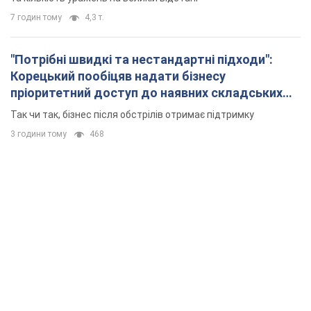
7 годин тому
4,3 т.
"Потрібні швидкі та нестандартні підходи":
Корецький пообіцяв надати бізнесу
пріоритетний доступ до наявних складських
приміщень
Так чи так, бізнес після обстрілів отримає підтримку
3 години тому
468