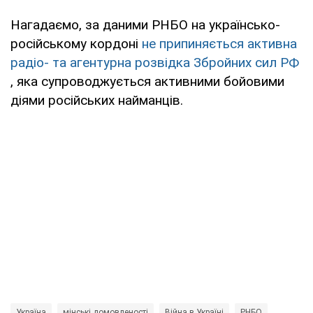
Нагадаємо, за даними РНБО на українсько-
російському кордоні
не припиняється активна
радіо- та агентурна розвідка Збройних сил РФ
, яка супроводжується активними бойовими
діями російських найманців.
Україна
мінські домовленості
Війна в Україні
РНБО