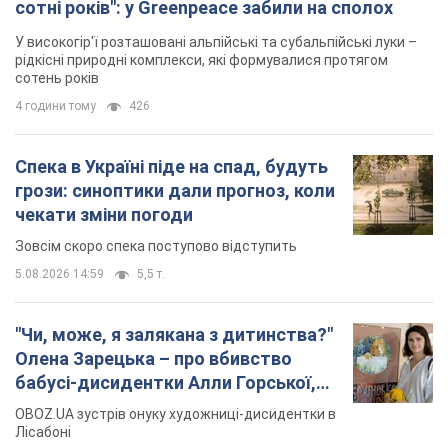
сотні років": у Greenpeace забили на сполох
У високогір'ї розташовані альпійські та субальпійські луки –
рідкісні природні комплекси, які формувалися протягом
сотень років
4 години тому
426
Спека в Україні піде на спад, будуть
грози: синоптики дали прогноз, коли
чекати зміни погоди
Зовсім скоро спека поступово відступить
5.08.2026 14:59
5,5 т.
"Чи, може, я залякана з дитинства?"
Олена Зарецька – про вбивство
бабусі-дисидентки Алли Горської,
критику Дмитра Стуса та втечу в
OBOZ.UA зустрів онуку художниці-дисидентки в
Португалію з 5 дітьми
Лісабоні