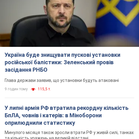
Україна буде знищувати пускові установки
російської балістики: Зеленський провів
засідання РНБО
Глава держави заявив, що установки будуть атаковані
9 годин тому
115,5 т.
У липні армія РФ втратила рекордну кількість
БпЛА, човнів і катерів: в Міноборони
оприлюднили статистику
Минулого місяця також зросли втрати РФ у живій силі, танках
та кількість уражень на великій відстані