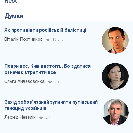
Rest
Думки
Як протидіяти російській балістиці
Віталій Портников
13,8 т.
Попри все, Київ вистоїть. Бо здатися
означає втратити все
Ольга Айвазовська
9,6 т.
Захід зобов'язаний зупинити путінський
геноцид українців
Леонід Невзлін
2,4 т.