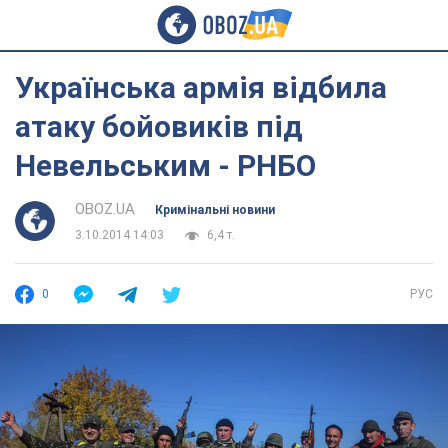
Українська армія відбила
атаку бойовиків під
Невельським - РНБО
OBOZ.UA
Кримінальні новини
3.10.2014 14:03
6,4 т.
0
РУС