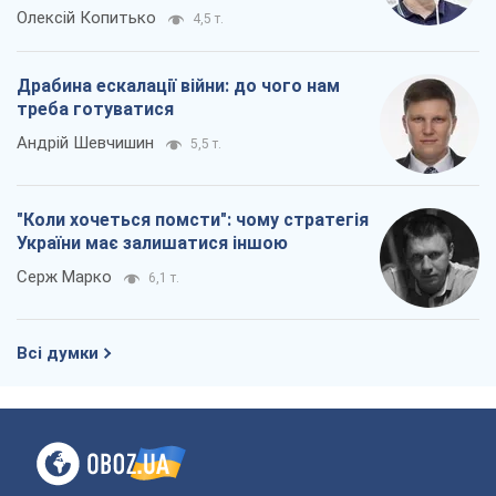
Олексій Копитько
4,5 т.
Драбина ескалації війни: до чого нам
треба готуватися
Андрій Шевчишин
5,5 т.
"Коли хочеться помсти": чому стратегія
України має залишатися іншою
Серж Марко
6,1 т.
Всі думки