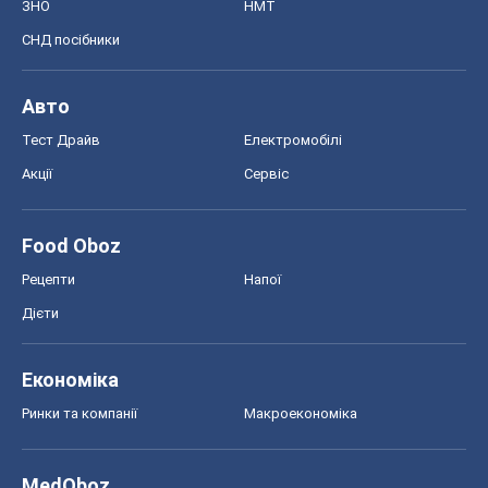
ЗНО
НМТ
СНД посібники
Авто
Тест Драйв
Електромобілі
Акції
Сервіс
Food Oboz
Рецепти
Напої
Дієти
Економіка
Ринки та компанії
Макроекономіка
MedOboz