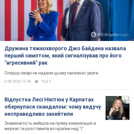
Дружина тяжкохворого Джо Байдена назвала
перший симптом, який сигналізував про його
"агресивний" рак
Спершу лікарі не надали цьому належної уваги
6.08.2026 12:46
16,6 т.
Відпустка Лесі Нікітюк у Карпатах
обернулася скандалом: чому ведучу
несправедливо захейтили
Знаменитість вийшла на пряму комунікацію в
мережі та розставила всі крапки над "і"