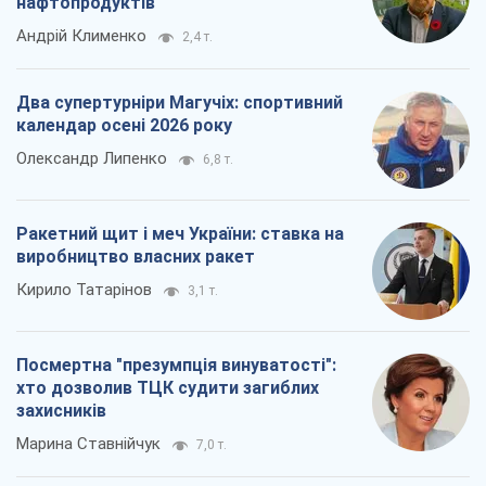
нафтопродуктів
Андрій Клименко
2,4 т.
Два супертурніри Магучіх: спортивний
календар осені 2026 року
Олександр Липенко
6,8 т.
Ракетний щит і меч України: ставка на
виробництво власних ракет
Кирило Татарінов
3,1 т.
Посмертна "презумпція винуватості":
хто дозволив ТЦК судити загиблих
захисників
Марина Ставнійчук
7,0 т.