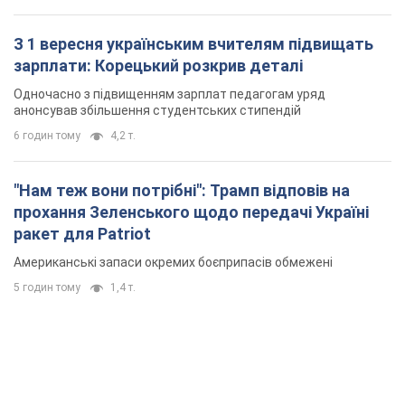
З 1 вересня українським вчителям підвищать
зарплати: Корецький розкрив деталі
Одночасно з підвищенням зарплат педагогам уряд
анонсував збільшення студентських стипендій
6 годин тому
4,2 т.
"Нам теж вони потрібні": Трамп відповів на
прохання Зеленського щодо передачі Україні
ракет для Patriot
Американські запаси окремих боєприпасів обмежені
5 годин тому
1,4 т.