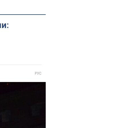
и:
РУС