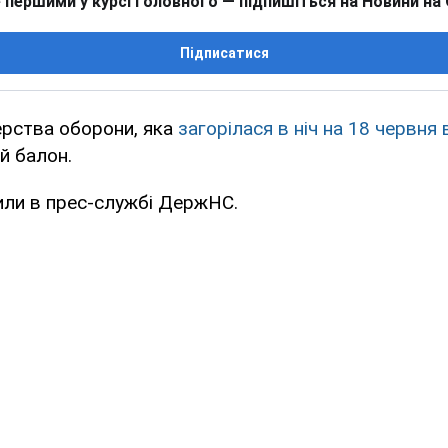
 першими у курсі головного — підпишіться на Новини на
Підписатися
терства оборони, яка
загорілася в ніч на 18 червня 
й балон.
или в прес-службі ДержНС.