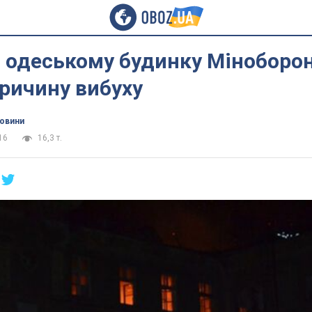
 одеському будинку Міноборон
ричину вибуху
новини
16
16,3 т.