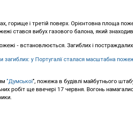
дах, горище і третій поверх. Орієнтовна площа поже
ожежі стався вибух газового балона, який знаходивс
ожежі - встановлюється. Загиблих і постраждали
и загиблих: у Португалії сталася масштабна пожеж
ням
"Думської
", пожежа в будівлі майбутнього шта
них робіт ще ввечері 17 червня. Вогонь намагали
ники.