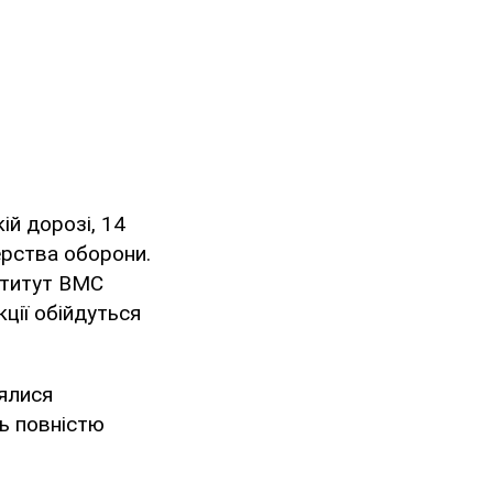
ій дорозі, 14
ерства оборони.
ститут ВМС
ції обійдуться
лялися
нь повністю