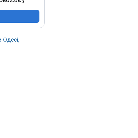
 OBOZ.UA у
в Одесі,