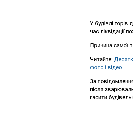
У будівлі горів 
час ліквідації п
Причина самої п
Читайте:
Десятк
фото і відео
За повідомлен
після зварюваль
гасити будівель