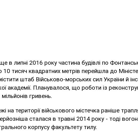
ще в липні 2016 року частина будівлі по Фонтанськ
 10 тисяч квадратних метрів перейшла до Мініст
містити штаб Військово-морських сил України й ін
ої академії. Планувалося, що роботи із реконструк
 мільйонів гривень.
жі на території військового містечка раніше трап
ерйозніша сталася в травні 2014 року - тоді вого
рального корпусу факультету тилу.