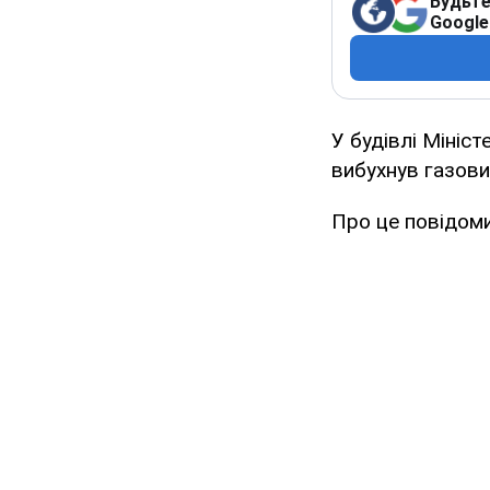
Будьте
Google
У будівлі Мініс
вибухнув газови
Про це повідом