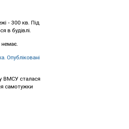
жі - 300 кв. Під
я в будівлі.
х немає.
а. Опубліковані
бу ВМСУ сталася
ся самотужки