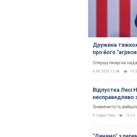
Дружина тяжкох
про його "агреси
Спершу лікарі не над
6.08.2026 12:46
15,5
Відпустка Лесі 
несправедливо 
Знаменитість вийшла 
9 годин тому
12,4 т.
"Динамо" з перем