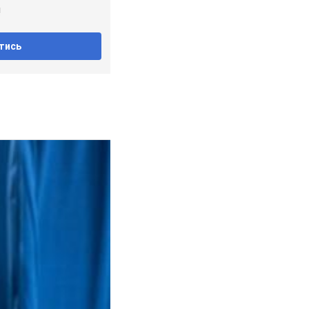
!
тись