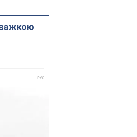
з важкою
РУС