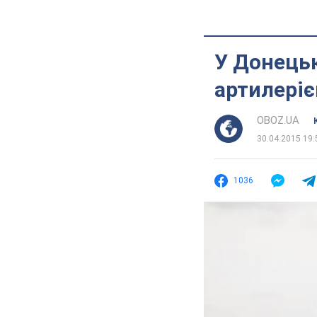
У Донецьк
артилері
OBOZ.UA
30.04.2015 19:
1036