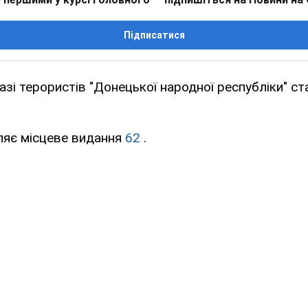
Підписатися
азі терористів "Донецької народної республіки" с
ляє місцеве видання
62
.