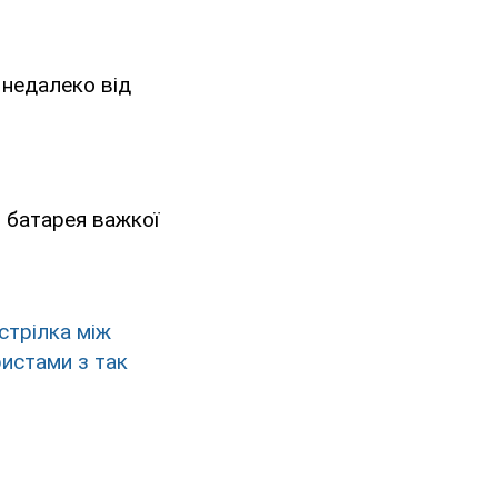
 недалеко від
 батарея важкої
стрілка між
ристами з так