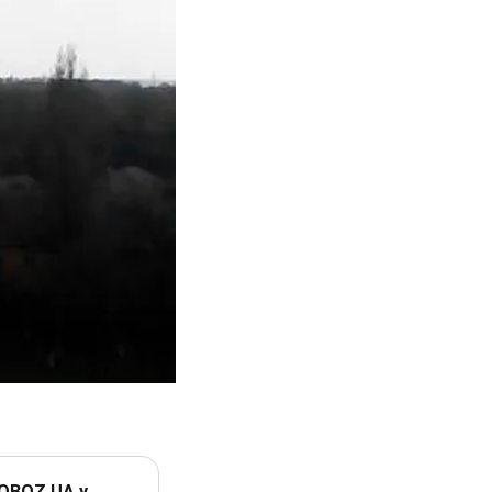
 OBOZ.UA у