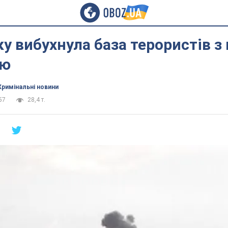
у вибухнула база терористів 
єю
Кримінальні новини
57
28,4 т.