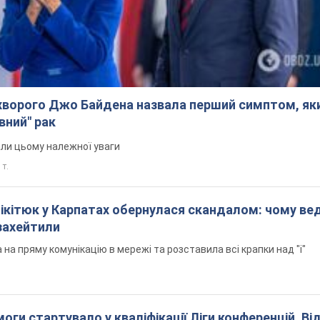
ворого Джо Байдена назвала перший симптом, яки
вний" рак
али цьому належної уваги
 т.
Нікітюк у Карпатах обернулася скандалом: чому ве
захейтили
на пряму комунікацію в мережі та розставила всі крапки над "і"
оги стартувало у кваліфікації Ліги конференцій. Ві