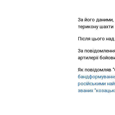
За його даними,
терикону шахти "
Після цього над
За повідомлення
артилерії бойови
Як повідомляв "
бандформування
російськими най
званих "козацьк