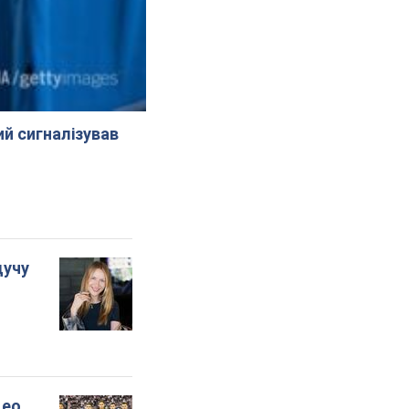
й сигналізував
дучу
део