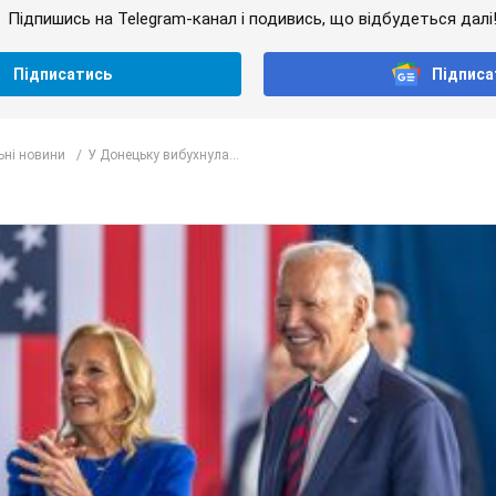
Підпишись на Telegram-канал і подивись, що відбудеться далі
Підписатись
Підписа
ьні новини
У Донецьку вибухнула...