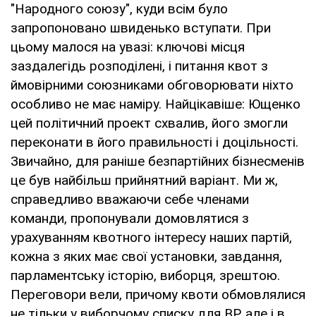
"Народного союзу", куди всім було
запропоновано швиденько вступати. При
цьому малося на увазі: ключові місця
заздалегідь розподілені, і питання квот з
ймовірними союзниками обговорювати ніхто
особливо не має наміру. Найцікавіше: Ющенко
цей політичний проект схвалив, його змогли
переконати в його правильності і доцільності.
Звичайно, для раніше безпартійних бізнесменів
це був найбільш прийнятний варіант. Ми ж,
справедливо вважаючи себе членами
команди, пропонували домовлятися з
урахуванням квотного інтересу наших партій,
кожна з яких має свої установки, завдання,
парламентську історію, виборця, зрештою.
Переговори вели, причому квоти обмовлялися
не тільки у виборчому списку для ВР, але і в