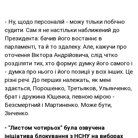
- Ну, щодо персоналій - можу тільки побічно
судити. Сам я не настільки наближений до
Президента: бачив його востаннє в
парламенті, та й то здалеку. Але, кажучи про
оточення Віктора Андрійовича, слід чітко
розділяти тих, хто формує думку його самого і
- думка про нього і його позиції у всіх інших. Це
різні речі. До перших належать, як мені
здається, Порошенко, Третьяков, Ульянченко,
брат і дружина Ющенка, певною мірою -
Безсмертний і Мартиненко. Може бути,
Зінченко.
- "Листом чотирьох" була озвучена
ініціатива блокування з НСНУ на виборах