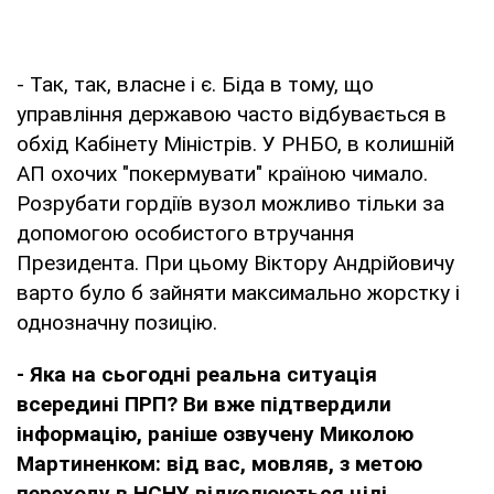
- Так, так, власне і є. Біда в тому, що
управління державою часто відбувається в
обхід Кабінету Міністрів. У РНБО, в колишній
АП охочих "покермувати" країною чимало.
Розрубати гордіїв вузол можливо тільки за
допомогою особистого втручання
Президента. При цьому Віктору Андрійовичу
варто було б зайняти максимально жорстку і
однозначну позицію.
- Яка на сьогодні реальна ситуація
всередині ПРП? Ви вже підтвердили
інформацію, раніше озвучену Миколою
Мартиненком: від вас, мовляв, з метою
переходу в НСНУ відколюються цілі