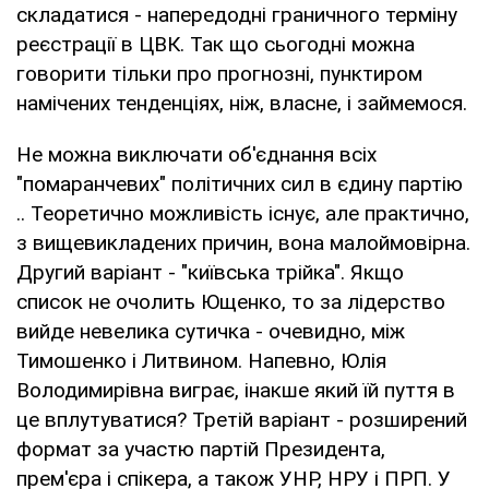
складатися - напередодні граничного терміну
реєстрації в ЦВК. Так що сьогодні можна
говорити тільки про прогнозні, пунктиром
намічених тенденціях, ніж, власне, і займемося.
Не можна виключати об'єднання всіх
"помаранчевих" політичних сил в єдину партію
.. Теоретично можливість існує, але практично,
з вищевикладених причин, вона малоймовірна.
Другий варіант - "київська трійка". Якщо
список не очолить Ющенко, то за лідерство
вийде невелика сутичка - очевидно, між
Тимошенко і Литвином. Напевно, Юлія
Володимирівна виграє, інакше який їй пуття в
це вплутуватися? Третій варіант - розширений
формат за участю партій Президента,
прем'єра і спікера, а також УНР, НРУ і ПРП. У