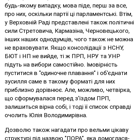
будь-якому випадку, мова піде, перш за все,
про них, оскільки партії ці парламентські. Втім,
у Верховній Раді представлені також політичні
сили Стретовича, Кармазіна, Черновецького,
інших наших однодумців, чого також не можна
не враховувати. Якщо консолідації з НСНУ,
БЮТ і НП не вийде, ті ж ПРП, НРУ та УНР
підуть на вибори самостійно. Імовірність
пуститися в "одиночне плавання" і об'єднати
зусилля саме в такому форматі для них
приблизно дорівнює. Але, можливо, четвірка,
що сформувалася перед з'їздом ПРП,
залишиться вірна собі, і тоді її список справді
очолить Юлія Володимирівна.
Дозволю також нагадати про вельми цікаву
структурі під назвою "ПОРА", яка домоглася-