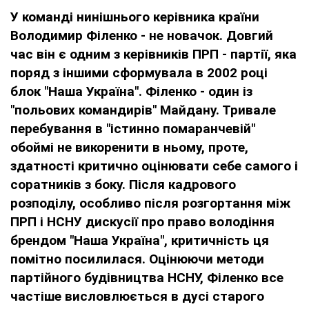
У команді нинішнього керівника країни
Володимир Філенко - не новачок. Довгий
час він є одним з керівників ПРП - партії, яка
поряд з іншими сформувала в 2002 році
блок "Наша Україна". Філенко - один із
"польових командирів" Майдану. Тривале
перебування в "істинно помаранчевій"
обоймі не викоренити в ньому, проте,
здатності критично оцінювати себе самого і
соратників з боку. Після кадрового
розподілу, особливо після розгортання між
ПРП і НСНУ дискусії про право володіння
брендом "Наша Україна", критичність ця
помітно посилилася. Оцінюючи методи
партійного будівництва НСНУ, Філенко все
частіше висловлюється в дусі старого