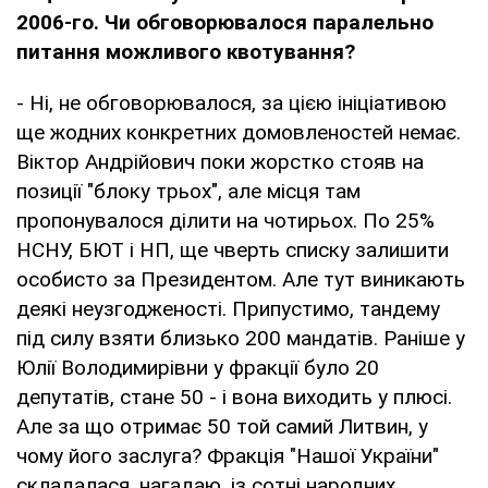
2006-го. Чи обговорювалося паралельно
питання можливого квотування?
- Ні, не обговорювалося, за цією ініціативою
ще жодних конкретних домовленостей немає.
Віктор Андрійович поки жорстко стояв на
позиції "блоку трьох", але місця там
пропонувалося ділити на чотирьох. По 25%
НСНУ, БЮТ і НП, ще чверть списку залишити
особисто за Президентом. Але тут виникають
деякі неузгодженості. Припустимо, тандему
під силу взяти близько 200 мандатів. Раніше у
Юлії Володимирівни у фракції було 20
депутатів, стане 50 - і вона виходить у плюсі.
Але за що отримає 50 той самий Литвин, у
чому його заслуга? Фракція "Нашої України"
складалася, нагадаю, із сотні народних