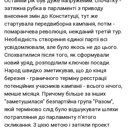
Останній рік був дуже напруженим: спочатку -
затяжна рубка в парламенті з приводу
внесення змін до Конституції, тут же
стартувала передвиборна кампанія, потім -
помаранчева революція, нежданий третій тур.
Необхідність створення єдиної партії всі
усвідомлювали, але було якось не до цього.
Спохватилися після того, як сформували
новий уряд, розподілили ключові посади.
Народ швидко зметикував, що до кінця
березня - граничного терміну реєстрації
потенційних учасників кампанії - всього нічого,
менше місяця. Причому більше за інших
"заметушилася" безпартійна група "Разом",
якій терміново слід було відшукувати шляхи
потрапляння до парламенту п'ятого
скликання. З цією метою і затіяли проект