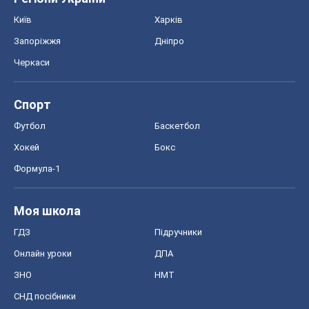
Київ
Харків
Запоріжжя
Дніпро
Черкаси
Спорт
Футбол
Баскетбол
Хокей
Бокс
Формула-1
Моя школа
ГДЗ
Підручники
Онлайн уроки
ДПА
ЗНО
НМТ
СНД посібники