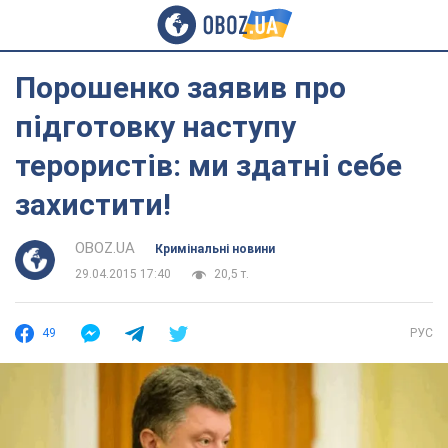
Порошенко заявив про
підготовку наступу
терористів: ми здатні себе
захистити!
OBOZ.UA
Кримінальні новини
29.04.2015 17:40
20,5 т.
49
РУС