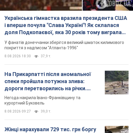
Українська гімнастка вразила президента США
і вперше почула "Слава Україні"! Як склалася
доля Подкопаєвої, яка 30 років тому виграла
"золото" Олімпіади
У фанатів донеччанки зберігся великий шматок килимового
покриття з надписом "Атланта-1996"
8.08.2026 18:30
37,9 т.
На Прикарпатті після аномальної
спеки пройшла потужна злива:
дороги перетворились на річки.
Відео
Негода накрила Івано-Франківщину та
курортний Буковель
8.08.2026 09:27
39,0 т.
Жінці нарахували 729 тис. грн боргу