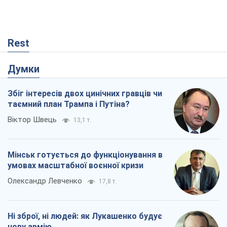
Rest
Думки
Збіг інтересів двох цинічних гравців чи
таємний план Трампа і Путіна?
Віктор Швець
13,1 т.
Мінськ готується до функціонування в
умовах масштабної воєнної кризи
Олександр Левченко
17,8 т.
Ні зброї, ні людей: як Лукашенко будує
нову армію