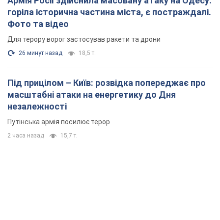
Армія Росії здійснила масовану атаку на Одесу:
горіла історична частина міста, є постраждалі.
Фото та відео
Для терору ворог застосував ракети та дрони
26 минут назад
18,5 т.
Під прицілом – Київ: розвідка попереджає про
масштабні атаки на енергетику до Дня
незалежності
Путінська армія посилює терор
2 часа назад
15,7 т.