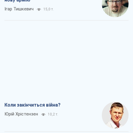
Ігар Тишкевич
15,0 т.
Коли закінчиться війна?
Юрій Хрістензен
10,2 т.