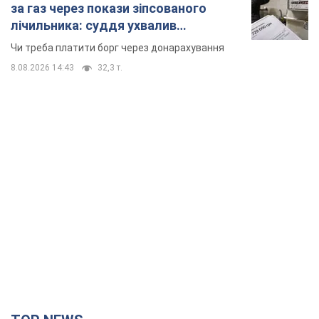
за газ через покази зіпсованого
лічильника: суддя ухвалив
неочікуване рішення
Чи треба платити борг через донарахування
8.08.2026 14:43
32,3 т.