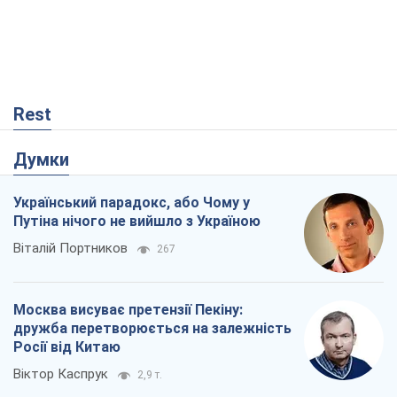
Віталій Портников
267
Москва висуває претензії Пекіну:
дружба перетворюється на залежність
Росії від Китаю
Віктор Каспрук
2,9 т.
У полоні власних міфів: як
Костянтинівка стала головною
ідеологічною пасткою для російських
окупантів
Дмитро Снєгирьов
711