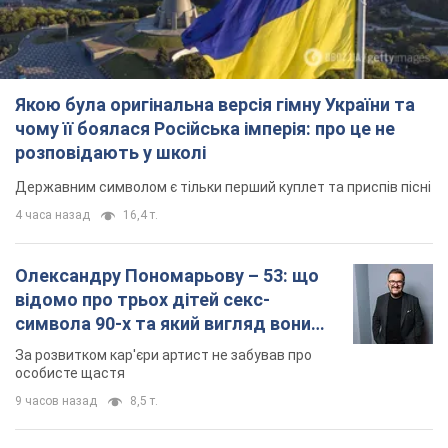
Олександру Пономарьову – 53: що
відомо про трьох дітей секс-
символа 90-х та який вигляд вони
мають
За розвитком кар'єри артист не забував про
особисте щастя
9 часов назад
8,5 т.
У ПриватБанку розповіли, чи дійсні
долари 1996 року: чи приймають
обмінники та банки такі купюри
Що робити, якщо банки та обмінні пункти не
приймають старі долари
11 часов назад
76,1 т.