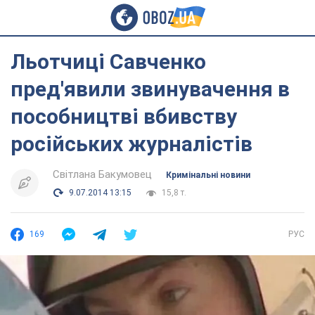
Льотчиці Савченко
пред'явили звинувачення в
пособництві вбивству
російських журналістів
Світлана Бакумовец
Кримінальні новини
9.07.2014 13:15
15,8 т.
169
РУС