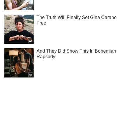
Підпишись на наш Telegram. Надсилаємо лише "гарячі"
новини!
Підписатись
Підписатись
Кримінальні новини
Льотчиці Савченко пред'явили...