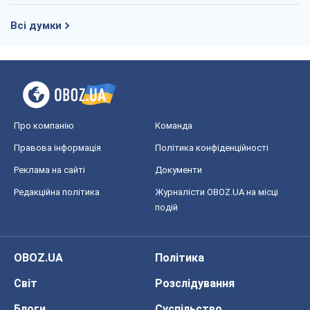
Редакційна політика
Журналісти OBOZ.UA на місці
подій
OBOZ.UA
Політика
Світ
Розслідування
Блоги
Суспільство
Регіони України
Київ
Харків
Запоріжжя
Дніпро
Черкаси
Спорт
Футбол
Баскетбол