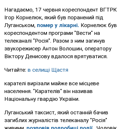
Нагадаємо, 17 червня кореспондент ВГТРК
Ігор Корнелюк, який був поранений під
Луганськом,
помер у лікарні.
Корнелюк був
кореспондентом програми "Вести" на
телеканалі "Росія". Разом з ним загинув
звукорежисер Антон Волошин, оператору
Віктору Денисову вдалося врятуватися.
Читайте:
в селищі Щастя
карателі вирізали майже все місцеве
населення. "Карателів" він називав
Національну гвардію України.
Луганський таксист, який останній бачив
загиблих журналістів телеканалу "Росія"
живими,
розповів подробиці події
. Чоловік