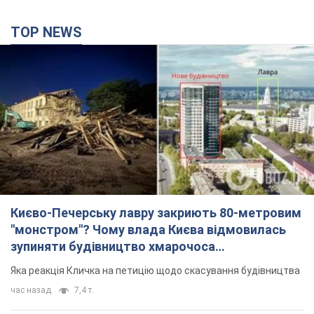
Києво-Печерську лавру закриють 80-метровим
"монстром"? Чому влада Києва відмовилась
зупиняти будівництво хмарочоса
"московського вірянина"
Яка реакція Кличка на петицію щодо скасування будівництва
час назад
7,4 т.
Армія Росії здійснила масовану атаку на Одесу:
горіла історична частина міста, є постраждалі.
Фото та відео
Для терору ворог застосував ракети та дрони
3 часа назад
52,2 т.
"Воюють проти продовольчої безпеки світу!"
Зеленський заявив, що армія Росії знову цілила
у порт в Одесі