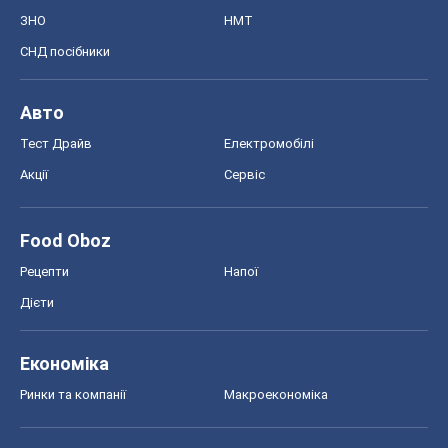
Рецепти
Напої
Дієти
Економіка
Ринки та компанії
Макроекономіка
MedOboz
Новини медицини
MAMACLUB
Шоу
Афіша
Плітки
Краса
Мода
Жіночий журнал