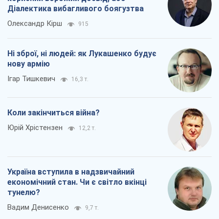
Юрій Хрістензен
12,2 т.
Україна вступила в надзвичайний
економічний стан. Чи є світло вкінці
тунелю?
Вадим Денисенко
9,7 т.
Всі думки
Про компанію
Команда
Правова інформація
Політика конфіденційності
Реклама на сайті
Документи