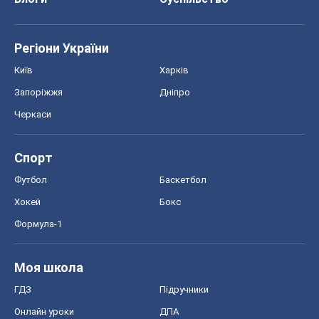
Хокей
Бокс
Формула-1
Моя школа
ГДЗ
Підручники
Онлайн уроки
ДПА
ЗНО
НМТ
СНД посібники
Авто
Тест Драйв
Електромобілі
Акції
Сервіс
Food Oboz