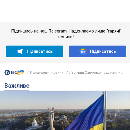
Важливе
Якою була оригінальна версія гімну України та
чому її боялася Російська імперія: про це не
розповідають у школі
Державним символом є тільки перший куплет та приспів пісні
4 часа назад
16,4 т.