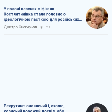
Рекрутинг: оновлений і, схоже,
корисний ворожий досвід, або
Діалектика вибагливого боягузтва
Олександр Кірш
915
Ні зброї, ні людей: як Лукашенко будує
нову армію
Ігар Тишкевич
16,3 т.
Коли закінчиться війна?