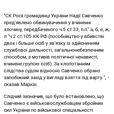
"СК Росії громадянці України Надії Савченко
пред'явлено обвинувачення у вчиненні
злочину, передбаченого ч.5 ст.33, п.п." а, б, е, ж,
л "ч.2 ст.105 КК РФ (пособництво у вбивстві
двох і більше осіб у зв'язку із здійсненням
службової діяльності, загальнонебезпечним
способом, з мотивів політичної ненависті,
вчинене групою осіб). За клопотанням
слідства судом відносно Савченко обрано
запобіжний захід у вигляді взяття під варту ", -
сказав Маркін.
Слідчий зазначив, що було встановлено, що
Савченко є військовослужбовцем збройних
сил України по військової спеціальності