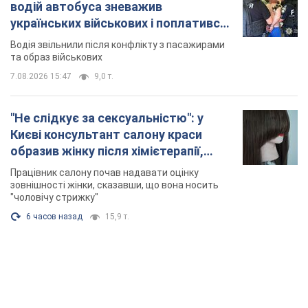
водій автобуса зневажив
українських військових і поплатився.
Відео
Водія звільнили після конфлікту з пасажирами
та образ військових
7.08.2026 15:47
9,0 т.
"Не слідкує за сексуальністю": у
Києві консультант салону краси
образив жінку після хімієтерапії,
розгорівся скандал. Фото
Працівник салону почав надавати оцінку
зовнішності жінки, сказавши, що вона носить
"чоловічу стрижку"
6 часов назад
15,9 т.