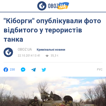
"Кіборги" опублікували фото
відбитого у терористів
танка
OBOZ.UA
Кримінальні новини
22.10.2014 13:41
35,3 т.
230
РУС