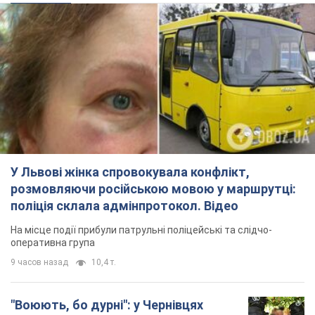
У Львові жінка спровокувала конфлікт,
розмовляючи російською мовою у маршрутці:
поліція склала адмінпротокол. Відео
На місце події прибули патрульні поліцейські та слідчо-
оперативна група
9 часов назад
10,4 т.
"Воюють, бо дурні": у Чернівцях