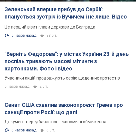
Зеленський вперше прибув до Сербії:
планується зустріч із Вучичем і не лише. Відео
Це перший візит глави держави до Бєлграда
5 часов назад
88,5 т.
"Верніть Федорова": у містах України 23-й день
поспіль тривають масові мітинги з
картонками. Фото і відео
Учасники акцій продовжують серію щоденних протестів
5 часов назад
2,5 т.
Сенат США схвалив законопроєкт Грема про
санкції проти Росії: що далі
Документ передбачає нові економічні обмеження
5 часов назад
5,0 т.