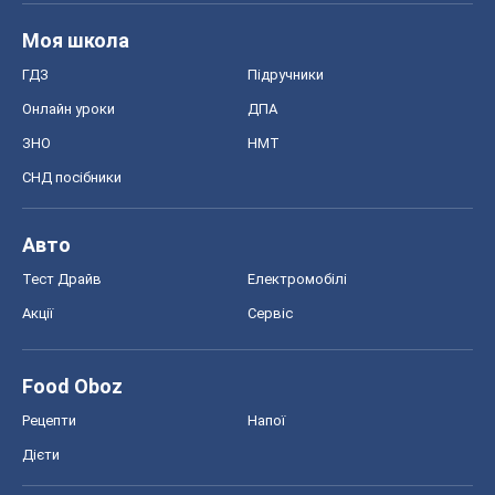
Моя школа
ГДЗ
Підручники
Онлайн уроки
ДПА
ЗНО
НМТ
СНД посібники
Авто
Тест Драйв
Електромобілі
Акції
Сервіс
Food Oboz
Рецепти
Напої
Дієти