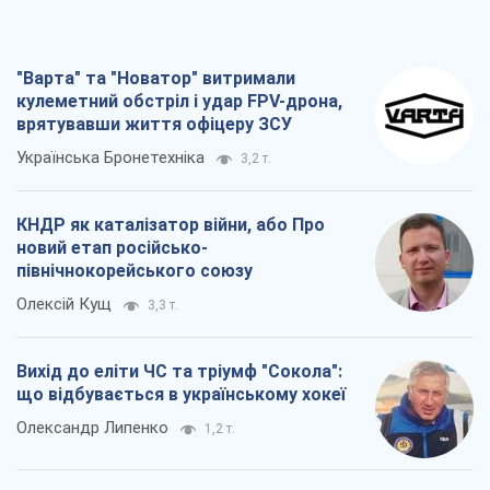
"Варта" та "Новатор" витримали
кулеметний обстріл і удар FPV-дрона,
врятувавши життя офіцеру ЗСУ
Українська Бронетехніка
3,2 т.
КНДР як каталізатор війни, або Про
новий етап російсько-
північнокорейського союзу
Олексій Кущ
3,3 т.
Вихід до еліти ЧС та тріумф "Сокола":
що відбувається в українському хокеї
Олександр Липенко
1,2 т.