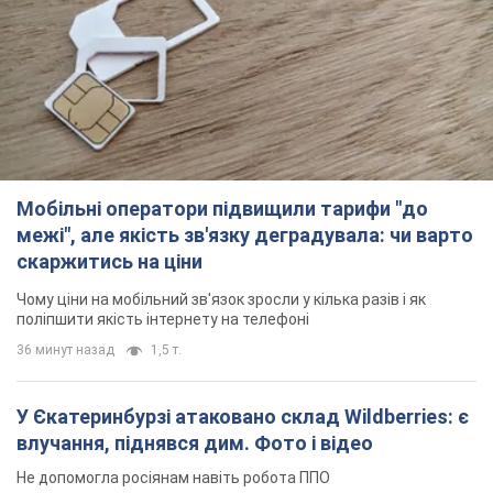
Чому ціни на мобільний зв'язок зросли у кілька разів і як
поліпшити якість інтернету на телефоні
36 минут назад
1,5 т.
У Єкатеринбурзі атаковано склад Wildberries: є
влучання, піднявся дим. Фото і відео
Не допомогла росіянам навіть робота ППО
5 часов назад
10,4 т.
"Чудовий батько": у мережі розповіли про
чоловіка, якого Росія убила ударом по
Броварах. Фото
Чоловіка згадують як професіонала своєї справи
3 часа назад
3,1 т.