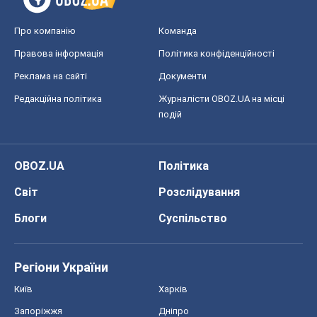
Світ
Розслідування
Блоги
Суспільство
Регіони України
Київ
Харків
Запоріжжя
Дніпро
Черкаси
Спорт
Футбол
Баскетбол
Хокей
Бокс
Формула-1
Моя школа