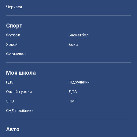
ГДЗ
Підручники
Онлайн уроки
ДПА
ЗНО
НМТ
СНД посібники
Авто
Тест Драйв
Електромобілі
Акції
Сервіс
Food Oboz
Рецепти
Напої
Дієти
Економіка
Ринки та компанії
Макроекономіка