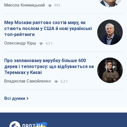
Владислав Самойленко
2,2 т.
Всі думки
Про компанію
Команда
Правова інформація
Політика конфіденційності
Реклама на сайті
Документи
Редакційна політика
Журналісти OBOZ.UA на місці
подій
OBOZ.UA
Політика