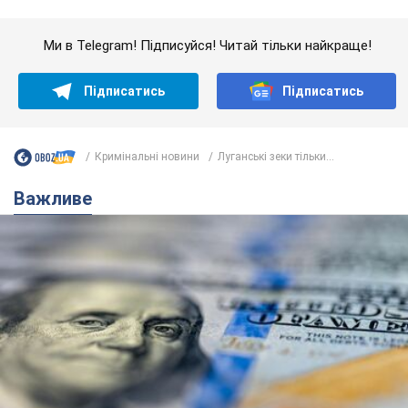
Банки "готуються" до нового курсу долара:
українцям розповіли, чого очікувати
найближчими днями
Яким буде курс валюти в обмінниках
6.08.2026 22:58
151,2 т.
Українцям обіцяють по 850 грн від
мобільних операторів: що не так з
цими повідомленнями