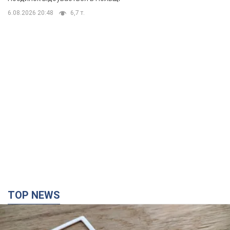
TOP NEWS
Мобільні оператори підвищили тарифи "до
межі", але якість зв'язку деградувала: чи варто
скаржитись на ціни