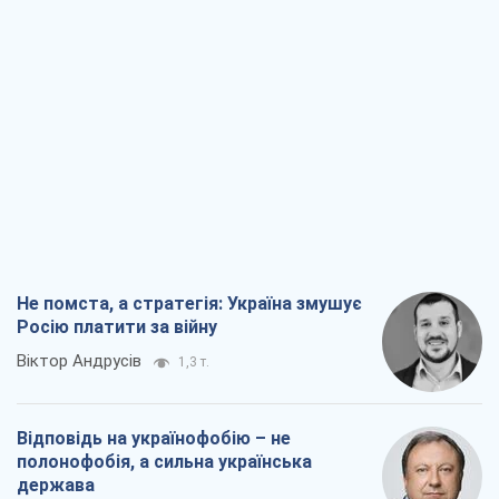
Не помста, а стратегія: Україна змушує
Росію платити за війну
Віктор Андрусів
1,3 т.
Відповідь на українофобію – не
полонофобія, а сильна українська
держава
Микола Княжицький
993
Мер Москви раптово схотів миру, як
стають послом у США й нові українські
топ-рейтинги
Олександр Кірш
4,3 т.
Про заплановану вирубку більше 600
дерев і теплотрасу: що відбувається на
Теремках у Києві