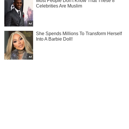
Ми в Telegram! Підписуйся! Читай тільки найкраще!
Підписатись
Підписатись
Кримінальні новини
Луганські зеки тільки...
Важливе