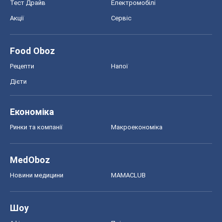
MedOboz
Новини медицини
MAMACLUB
Шоу
Афіша
Плітки
Краса
Мода
Жіночий журнал