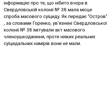
інформацію про те, що нібито вчора в
Свердловській колонії № 38 мала місце
спроба масового суїциду. Як передає "Остров"
, за словами Горенко, ув'язнені Свердловської
колонії № 38 імітували акт масового
членоушкодження, проте ніяких реальних
суїцидальних намірів вони не мали.