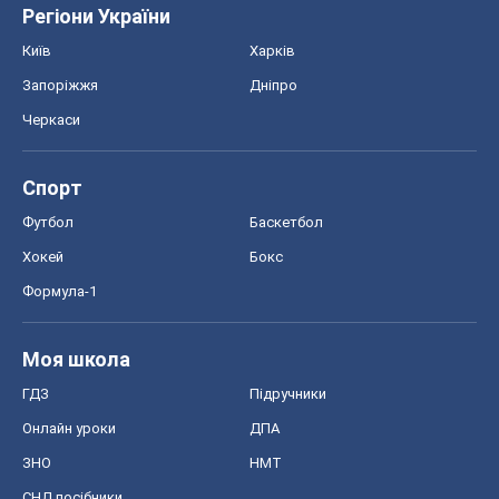
Регіони України
Київ
Харків
Запоріжжя
Дніпро
Черкаси
Спорт
Футбол
Баскетбол
Хокей
Бокс
Формула-1
Моя школа
ГДЗ
Підручники
Онлайн уроки
ДПА
ЗНО
НМТ
СНД посібники