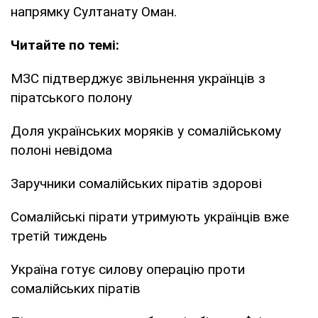
напрямку Султанату Оман.
Читайте по темі:
МЗС підтверджує звільнення українців з
піратського полону
Доля українських моряків у сомалійському
полоні невідома
Заручники сомалійських піратів здорові
Сомалійські пірати утримують українців вже
третій тиждень
Україна готує силову операцію проти
сомалійських піратів