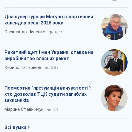
Два супертурніри Магучіх: спортивний
календар осені 2026 року
Олександр Липенко
6,7 т.
Ракетний щит і меч України: ставка на
виробництво власних ракет
Кирило Татарінов
3,0 т.
Посмертна "презумпція винуватості":
хто дозволив ТЦК судити загиблих
захисників
Марина Ставнійчук
6,9 т.
Всі думки