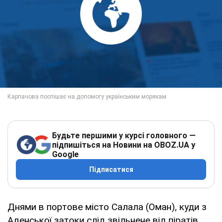
Будьте першими у курсі головного —
підпишіться на Новини на OBOZ.UA у
Google
Підписатися
Днями в портове місто Салала (Оман), куди з
Аденської затоки слід звільнене від піратів