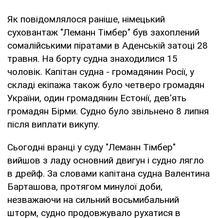
Як повідомлялося раніше, німецький
суховантаж "Леманн Тімбер" був захоплений
сомалійськими піратами в Аденській затоці 28
травня. На борту судна знаходилися 15
чоловік. Капітан судна - громадянин Росії, у
складі екіпажа також було четверо громадян
України, один громадянин Естонії, дев'ять
громадян Бірми. Судно було звільнено 8 липня
після виплати викупу.
Сьогодні вранці у суду "Леманн Тімбер"
вийшов з ладу основний двигун і судно лягло
в дрейф. За словами капітана судна Валентина
Барташова, протягом минулої доби,
незважаючи на сильний восьмибальний
шторм, судно продовжувало рухатися в