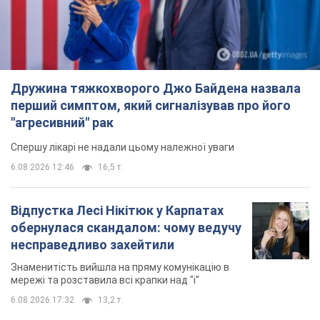
Дружина тяжкохворого Джо Байдена назвала
перший симптом, який сигналізував про його
"агресивний" рак
Спершу лікарі не надали цьому належної уваги
6.08.2026 12:46
16,5 т.
Відпустка Лесі Нікітюк у Карпатах
обернулася скандалом: чому ведучу
несправедливо захейтили
Знаменитість вийшла на пряму комунікацію в
мережі та розставила всі крапки над "і"
6.08.2026 17:32
13,2 т.